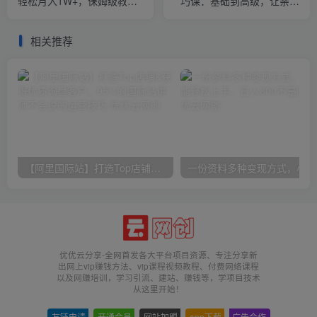
轻松月入1W+，保姆级教程
巧课：基础到高级，让亲人
来了【揭秘】
旧照跃然屏上（无水印）
相关推荐
【阿里国际站】打造Top店铺&获得优质询盘客户，​95%的国际站讲师不会说的运营技巧
一份
优优云分享-全网首发各大平台项目资源、专注分享新
出网上vip赚钱方法、vip课程视频教程、付费网络课程
以及网赚培训，学习引流、建站、赚钱等，学项目技术
从这里开始！
友链申请
-
开通会员
-
网站加盟
-
app下载
-
广告合作