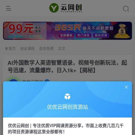
首页
创业课程
会员免费
正文
AI外国数字人英语智慧语录，视频号创新玩法，起
号迅速，流量爆炸，日入1k+【揭秘】
优优云网创
私信
关注
2年前发布
17
0
付费资源
优优云网创资源站
AI外国数字人英语智慧语录，视频号创新玩法，起号迅速，流量爆炸，日入1k+【揭秘】
此内容为付费资源，请付费后查看
优优云网创 | 专注优质VIP网课资源分享，市面上收费几百几千
9.9
限时特惠
的项目资源课程这里全部都有！