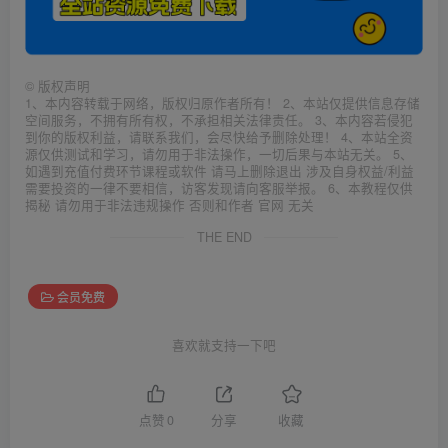
©
版权声明
1、本内容转载于网络，版权归原作者所有！ 2、本站仅提供信息存储
空间服务，不拥有所有权，不承担相关法律责任。 3、本内容若侵犯
到你的版权利益，请联系我们，会尽快给予删除处理！ 4、本站全资
源仅供测试和学习，请勿用于非法操作，一切后果与本站无关。 5、
如遇到充值付费环节课程或软件 请马上删除退出 涉及自身权益/利益
需要投资的一律不要相信，访客发现请向客服举报。 6、本教程仅供
揭秘 请勿用于非法违规操作 否则和作者 官网 无关
THE END
会员免费
喜欢就支持一下吧
点赞
0
分享
收藏