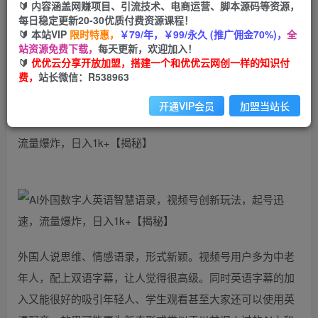
99
云币
云币
🔰 内容涵盖网赚项目、引流技术、电商运营、脚本源码等资源，
每日稳定更新20-30优质付费资源课程！
免费
会员
🔰 本站VIP
限时特惠，
￥79/年，￥99/永久 (推广佣金70%)，
全
站资源免费下载，
每天更新，欢迎加入！
立即购买
🔰
优优云分享开放加盟，搭建一个和优优云网创一样的知识付
费，
站长微信：R538963
您当前未登录！建议登陆后购买，可保存购买订单
开通VIP会员
加盟当站长
AI外国数字人英语智慧语录，视频号创新玩法，起号迅速，
流量爆炸，日入1k+【揭秘】
外国人说思维、情感语录，形式新颖。视频号用户多为中老
年人，配上双语字幕，让人觉得很高级。同时英语字幕的加
入又能很好的吸引年轻人、学生观看甚至大家还可以使用英