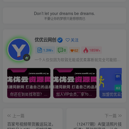
Don’t let your dreams be dreams.
不要让你的梦想只是想想而已
优优云网创
关注
1.3W+
0
185W+
62
一个人仅仅因为软弱无能或优柔寡断就完全可能招致痛苦
你还在到处找项目？还在当韭菜？我靠网创资源站一个月收入5万+，曾经我也是个失败者。
加入VIP会员，享70%的推广提成，免费学习多种网上创业课程，菜鸟秒变大神！
上一篇
下一篇
百家号视频带货搬运玩法，
（12477期）AI复活照片技