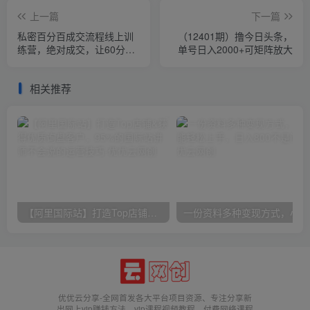
上一篇
下一篇
私密百分百成交流程线上训
（12401期）撸今日头条，
练营，绝对成交，让60分卖
单号日入2000+可矩阵放大
手也能100分成交
相关推荐
【阿里国际站】打造Top店铺&获得优质询盘客户，​95%的国际站讲师不会说的运营技巧
一份
优优云分享-全网首发各大平台项目资源、专注分享新
出网上vip赚钱方法、vip课程视频教程、付费网络课程