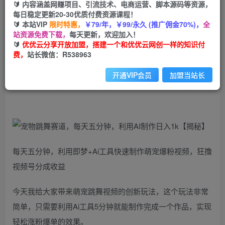
99
云币
云币
🔰 内容涵盖网赚项目、引流技术、电商运营、脚本源码等资源，
每日稳定更新20-30优质付费资源课程！
免费
会员
🔰 本站VIP
限时特惠，
￥79/年，￥99/永久 (推广佣金70%)，
全
站资源免费下载，
每天更新，欢迎加入！
立即购买
🔰
优优云分享开放加盟，搭建一个和优优云网创一样的知识付
费，
站长微信：R538963
您当前未登录！建议登陆后购买，可保存购买订单
开通VIP会员
加盟当站长
宠物跳舞赛道，每天五分钟，利用AI制作日入1k【揭秘】
每天五分钟，利用即梦+Ai工具快速制作萌宠爆粉视频，狂撸
视频号分成收益
今天我给大家带来萌宠跳舞视频的创新玩法，这个玩法非常
简单，只需要利用Ai工具5分钟就能制作完成一个作品，实现
轻松涨粉爆单的效果。