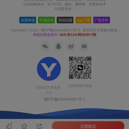
以及网赚培训，学习引流、建站、赚钱等，学项目技术
从这里开始！
友链申请
-
开通会员
-
网站加盟
-
app下载
-
广告合作
Copyright © 2023 ·
赣ICP备2024040251号-2
· 由
优优云分享
强力驱动.
本站已安全运行:
1641天13小时20分17秒
扫码加站长微信
优优云分享系统
5.0
赣ICP备2024040251号-2
0
立即购买