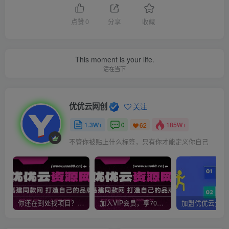
点赞
0
分享
收藏
This moment is your life.
活在当下
优优云网创
关注
1.3W+
0
185W+
62
不管你被贴上什么标签，只有你才能定义你自己
你还在到处找项目？还在当韭菜？我靠网创资源站一个月收入5万+，曾经我也是个失败者。
加入VIP会员，享70%的推广提成，免费学习多种网上创业课程，菜鸟秒变大神！