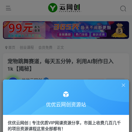
首页
创业课程
会员免费
正文
宠物跳舞赛道，每天五分钟，利用AI制作日入
1k【揭秘】
优优云网创
私信
关注
2年前发布
11
0
付费资源
优优云网创资源站
宠物跳舞赛道，每天五分钟，利用AI制作日入1k【揭秘】
此内容为付费资源，请付费后查看
优优云网创 | 专注优质VIP网课资源分享，市面上收费几百几千
9.9
限时特惠
的项目资源课程这里全部都有！