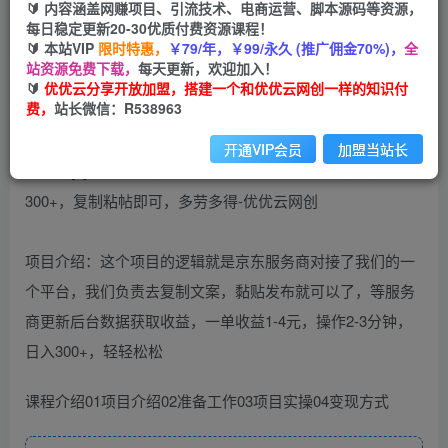
99
云币
云币
🔰 内容涵盖网赚项目、引流技术、电商运营、脚本源码等资源，
每日稳定更新20-30优质付费资源课程！
免费
会员
🔰 本站VIP
限时特惠，
￥79/年，￥99/永久 (推广佣金70%)，
全
站资源免费下载，
每天更新，欢迎加入！
立即购买
🔰
优优云分享开放加盟，搭建一个和优优云网创一样的知识付
费，
站长微信：R538963
您当前未登录！建议登陆后购买，可保存购买订单
开通VIP会员
加盟当站长
项目介绍：这个项目的逻辑就是京东服务商对接了我们的一
个平台，我们负责去复制文案，黏贴发布就可以了，等服务
商更新后台数据获取收益，一单收益1-4元，操作2-3分钟，
日入300+，轻轻松松
课程介绍01项目介绍02准备工作03项目实操04变现方式