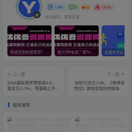
1.3W+
0
185W+
62
生命如花，爱情是蜜
你还在到处找项目？还在当韭菜？我靠网创资源站一个月收入5万+，曾经我也是个失败者。
加入VIP会员，享70%的推广提成，免费学习多种网上创业课程，菜鸟秒变大神！
上一篇
下一篇
2024最新塔罗牌变现4.0，
轻松引流日入3k，《黑神话
稳定日入1k+，零基础上手，
悟空》游戏变现的终极指南!
全平台打通【揭秘】
引流+变现终极指南
相关推荐