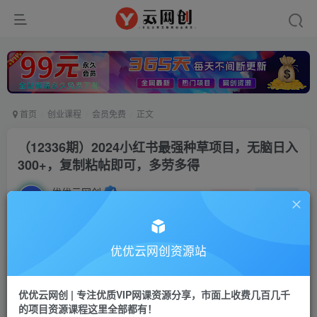
首页
创业课程
会员免费
正文
（12336期）2024小红书最强种草项目，无脑日入
300+，复制粘帖即可，多劳多得
优优云网创
私信
关注
2年前发布
12
0
付费资源
优优云网创资源站
（12336期）2024小红书最强种草项目，无脑日入300+，复制粘帖即可，多劳多得
此内容为付费资源，请付费后查看
优优云网创 | 专注优质VIP网课资源分享，市面上收费几百几千
9.9
限时特惠
的项目资源课程这里全部都有！