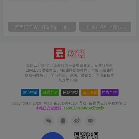
【阿里国际站】打造Top店铺&获得优质询盘客户，​95%的国际站讲师不会说的运营技巧
一份
优优云分享-全网首发各大平台项目资源、专注分享新
出网上vip赚钱方法、vip课程视频教程、付费网络课程
以及网赚培训，学习引流、建站、赚钱等，学项目技术
从这里开始！
友链申请
-
开通会员
-
网站加盟
-
app下载
-
广告合作
Copyright © 2023 ·
赣ICP备2024040251号-2
· 由
优优云分享
强力驱动.
本站已安全运行:
1639天13小时59分29秒