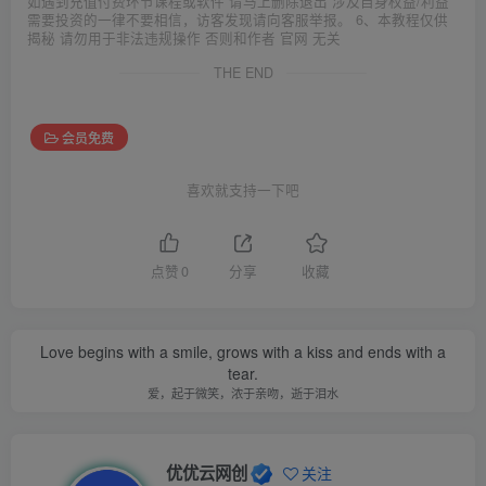
如遇到充值付费环节课程或软件 请马上删除退出 涉及自身权益/利益
需要投资的一律不要相信，访客发现请向客服举报。 6、本教程仅供
揭秘 请勿用于非法违规操作 否则和作者 官网 无关
THE END
会员免费
喜欢就支持一下吧
点赞
0
分享
收藏
Love begins with a smile, grows with a kiss and ends with a
tear.
爱，起于微笑，浓于亲吻，逝于泪水
优优云网创
关注