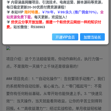
99
云币
云币
🔰 内容涵盖网赚项目、引流技术、电商运营、脚本源码等资源，
每日稳定更新20-30优质付费资源课程！
免费
会员
🔰 本站VIP
限时特惠，
￥79/年，￥99/永久 (推广佣金70%)，
全
站资源免费下载，
每天更新，欢迎加入！
立即购买
🔰
优优云分享开放加盟，搭建一个和优优云网创一样的知识付
费，
站长微信：R538963
您当前未登录！建议登陆后购买，可保存购买订单
开通VIP会员
加盟当站长
项目介绍：这个方法超级管用，你动作麻利点，执行力强一
点，不是我吹一天搞个上千块还是很容易的！
### 项目亮点：1. **自动化操作**：告别繁琐手动推广，我们
的系统帮你自动拉新，省心省力。2. **零门槛起号**：不需
要你有任何粉丝基础，从零开始也能快速上手。3. **快速见
效**：当天操作，当天就能看到收益，让你的辛苦立刻得到
回报。4. **高收益潜力**：经过实战检验，单月收益轻松破