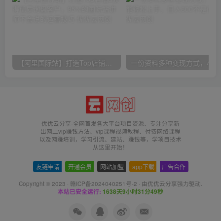
【阿里国际站】打造Top店铺&获得优质询盘客户，​95%的国际站讲师不会说的运营技巧
一份
优优云分享-全网首发各大平台项目资源、专注分享新
出网上vip赚钱方法、vip课程视频教程、付费网络课程
以及网赚培训，学习引流、建站、赚钱等，学项目技术
从这里开始！
友链申请
-
开通会员
-
网站加盟
-
app下载
-
广告合作
Copyright © 2023 ·
赣ICP备2024040251号-2
· 由
优优云分享
强力驱动.
本站已安全运行:
1638天9小时31分50秒