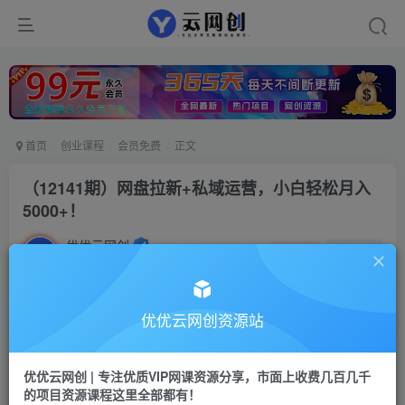
首页
创业课程
会员免费
正文
（12141期）网盘拉新+私域运营，小白轻松月入
5000+！
优优云网创
私信
关注
2年前发布
11
0
付费资源
优优云网创资源站
（12141期）网盘拉新+私域运营，小白轻松月入5000+！
此内容为付费资源，请付费后查看
优优云网创 | 专注优质VIP网课资源分享，市面上收费几百几千
9.9
限时特惠
的项目资源课程这里全部都有！