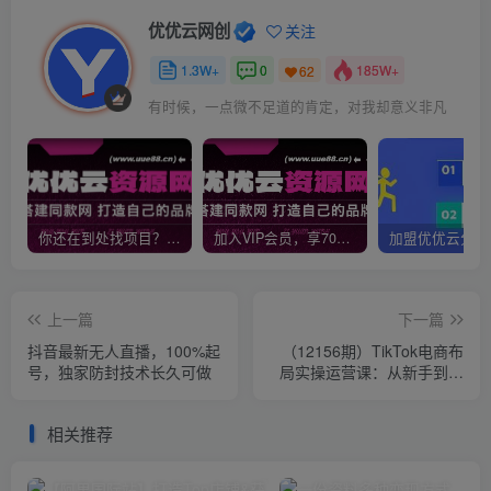
优优云网创
关注
1.3W+
0
185W+
62
有时候，一点微不足道的肯定，对我却意义非凡
你还在到处找项目？还在当韭菜？我靠网创资源站一个月收入5万+，曾经我也是个失败者。
加入VIP会员，享70%的推广提成，免费学习多种网上创业课程，菜鸟秒变大神！
上一篇
下一篇
抖音最新无人直播，100%起
（12156期）TikTok电商布
号，独家防封技术长久可做
局实操运营课：从新手到精
通，成为TikTok带货运营高
手
相关推荐