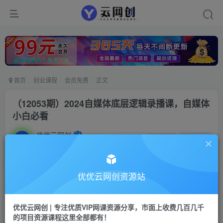
首页
创业课程
会员免费
正文
（12053期）2024自媒体底层逻辑录播课，自媒体
小白必看
优优云网创
私信
关注
2年前更新
55
26
付费资源
优优云网创资源站
（12053期）2024自媒体底层逻辑录播课，自媒体小白必看
此内容为付费资源，请付费后查看
优优云网创 | 专注优质VIP网课资源分享，市面上收费几百几千
9.9
限时特惠
的项目资源课程这里全部都有！