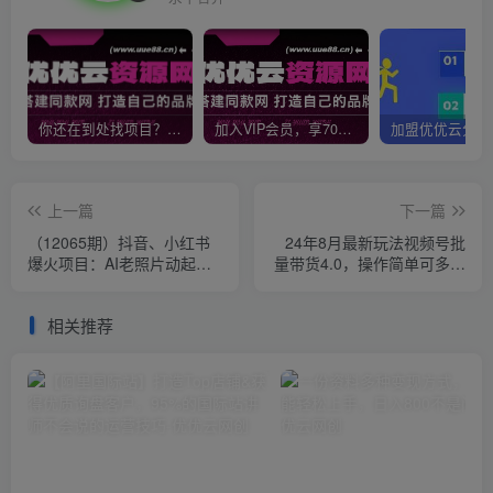
你还在到处找项目？还在当韭菜？我靠网创资源站一个月收入5万+，曾经我也是个失败者。
加入VIP会员，享70%的推广提成，免费学习多种网上创业课程，菜鸟秒变大神！
上一篇
下一篇
（12065期）抖音、小红书
24年8月最新玩法视频号批
爆火项目：AI老照片动起来
量带货4.0，操作简单可多号
教程，免费自动生成，无脑
账号分发，附全套落…
快速变…
相关推荐