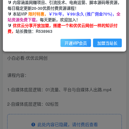
99
云币
云币
🔰 内容涵盖网赚项目、引流技术、电商运营、脚本源码等资源，
每日稳定更新20-30优质付费资源课程！
免费
会员
🔰 本站VIP
限时特惠，
￥79/年，￥99/永久 (推广佣金70%)，
全
站资源免费下载，
每天更新，欢迎加入！
立即购买
🔰
优优云分享开放加盟，搭建一个和优优云网创一样的知识付
费，
站长微信：R538963
您当前未登录！建议登陆后购买，可保存购买订单
开通VIP会员
加盟当站长
课程内容：
1-自媒体底层逻辑：01流量、平台与自媒体人出路.mp4
2-自媒体底层逻辑：02标签
此处内容已隐藏，请付费后查看