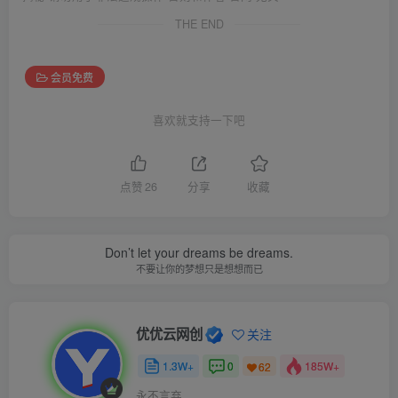
THE END
会员免费
喜欢就支持一下吧
点赞
26
分享
收藏
Don’t let your dreams be dreams.
不要让你的梦想只是想想而已
优优云网创
关注
1.3W+
0
185W+
62
永不言弃