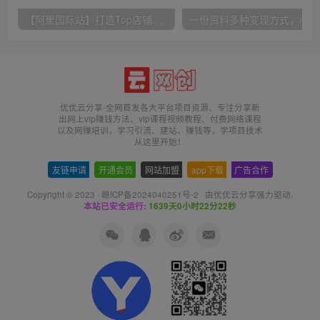
【阿里国际站】打造Top店铺&获得优质询盘客户，​95%的国际站讲师不会说的运营技巧
一份
优优云分享-全网首发各大平台项目资源、专注分享新
出网上vip赚钱方法、vip课程视频教程、付费网络课程
以及网赚培训，学习引流、建站、赚钱等，学项目技术
从这里开始！
友链申请
-
开通会员
-
网站加盟
-
app下载
-
广告合作
Copyright © 2023 ·
赣ICP备2024040251号-2
· 由
优优云分享
强力驱动.
本站已安全运行:
1639天0小时22分22秒