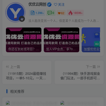
优优云网创
关注
1.3W+
0
185W+
62
没人能改变另一个人，但是某个人能成为一个人改变的原因
你还在到处找项目？还在当韭菜？我靠网创资源站一个月收入5万+，曾经我也是个失败者。
加入VIP会员，享70%的推广提成，免费学习多种网上创业课程，菜鸟秒变大神！
上一篇
下一篇
（11915期）2024最稳赚钱
（11994期）快手游戏掘金
项目，一单5-10元，一天
偏门玩法，一部手机即可操
100单，轻松月入2w+
作，单条视频变现1W+
相关推荐