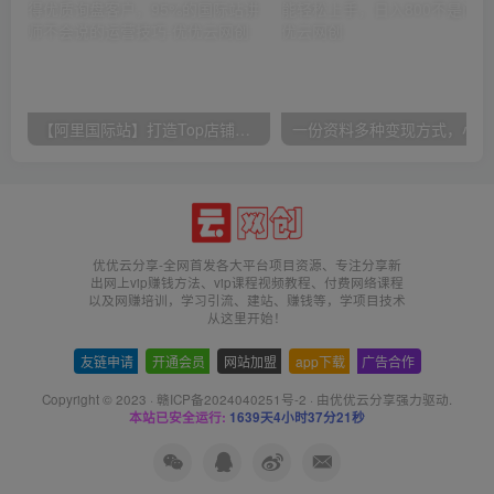
【阿里国际站】打造Top店铺&获得优质询盘客户，​95%的国际站讲师不会说的运营技巧
一份
优优云分享-全网首发各大平台项目资源、专注分享新
出网上vip赚钱方法、vip课程视频教程、付费网络课程
以及网赚培训，学习引流、建站、赚钱等，学项目技术
从这里开始！
友链申请
-
开通会员
-
网站加盟
-
app下载
-
广告合作
Copyright © 2023 ·
赣ICP备2024040251号-2
· 由
优优云分享
强力驱动.
本站已安全运行:
1639天4小时37分21秒