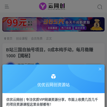
首页
创业课程
会员免费
正文
B站三国自抽号项目，0成本纯手动，每月稳赚
1000【揭秘】
优优云网创
私信
关注
2年前更新
48
36
付费资源
优优云网创资源站
B站三国自抽号项目，0成本纯手动，每月稳赚1000【揭秘】
此内容为付费资源，请付费后查看
优优云网创 | 专注优质VIP网课资源分享，市面上收费几百几千
9.9
限时特惠
的项目资源课程这里全部都有！