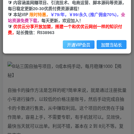
99
云币
云币
🔰 内容涵盖网赚项目、引流技术、电商运营、脚本源码等资源，
每日稳定更新20-30优质付费资源课程！
免费
会员
🔰 本站VIP
限时特惠，
￥79/年，￥99/永久 (推广佣金70%)，
全
站资源免费下载，
每天更新，欢迎加入！
立即购买
🔰
优优云分享开放加盟，搭建一个和优优云网创一样的知识付
费，
站长微信：R538963
您当前未登录！建议登陆后购买，可保存购买订单
开通VIP会员
加盟当站长
B站三国自抽号项目，0成本纯手动，每月稳赚1000【揭秘】
自抽卡的操作方法是怎样的呢?简单来说，就是通过注册批量
小号进行操作，以较低的价格注册账号，然后手动完成自抽
卡的卡数进行售卖，从中赚取利润。这个项目的优势在于操
作简单，容易上手，不需要专职，有手机就可以。见效快，
最快当天就可以出单。利润不错，基本在 2 到 8元不等。复