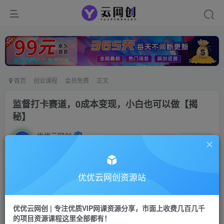
首页
创业课程
会员免费
正文
监督打卡赛道，0成本变现，小白也可以做【揭
秘】
优优云网创
私信
关注
2年前发布
9
0
付费资源
优优云网创资源站
监督打卡赛道，0成本变现，小白也可以做【揭秘】
此内容为付费资源，请付费后查看
优优云网创 | 专注优质VIP网课资源分享，市面上收费几百几千
9.9
限时特惠
的项目资源课程这里全部都有！