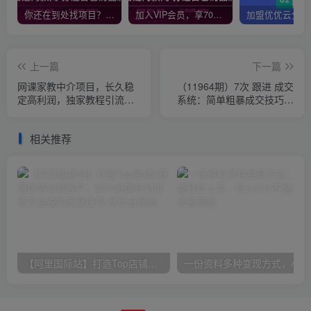
你还在到处找项目？还在当韭菜？我靠网创资源站一个月收入5万+，曾经我也是个失败者。
加入VIP会员，享70%的推广提成，免费学习多种网上创业课程，菜鸟秒变大神！
上一篇
下一篇
网课家教中介项目，长久稳
（11964期）7次 跟进 成交
定高利润，独家教程引流，
系统：简单粗暴成交技巧，
每单赚几张
目前知道的人不到1%
相关推荐
【阿里国际站】打造Top店铺&获得优质询盘客户，​95%的国际站讲师不会说的运营技巧
一份