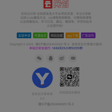
优优云分享-全网首发各大平台项目资源、专注分享新
出网上vip赚钱方法、vip课程视频教程、付费网络课程
以及网赚培训，学习引流、建站、赚钱等，学项目技术
从这里开始！
友链申请
-
开通会员
-
网站加盟
-
app下载
-
广告合作
Copyright © 2023 ·
赣ICP备2024040251号-2
· 由
优优云分享
强力驱动.
本站已安全运行:
1638天23小时53分4秒
扫码加站长微信
优优云分享系统
5.0
赣ICP备2024040251号-2