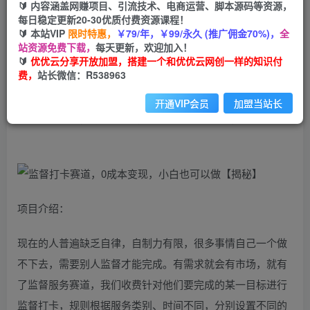
99
云币
云币
🔰 内容涵盖网赚项目、引流技术、电商运营、脚本源码等资源，
每日稳定更新20-30优质付费资源课程！
免费
会员
🔰 本站VIP
限时特惠，
￥79/年，￥99/永久 (推广佣金70%)，
全
站资源免费下载，
每天更新，欢迎加入！
立即购买
🔰
优优云分享开放加盟，搭建一个和优优云网创一样的知识付
费，
站长微信：R538963
您当前未登录！建议登陆后购买，可保存购买订单
开通VIP会员
加盟当站长
监督打卡赛道，0成本变现，小白也可以做【揭秘】
项目介绍：
现在的人普遍缺乏自律，自制力有限，很多事情自己一个做
不下去，需要别人监督才能完成。有需求就会有市场，就有
了监督服务赛道，我们收费针对他们要完成的某一目标进行
监督打卡，规则根据服务类别、时间不同，分别设置不同的