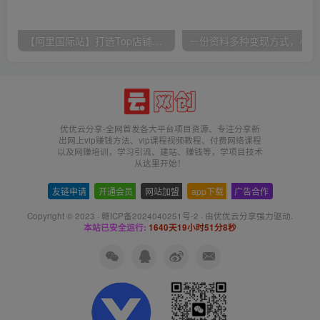
【阿里国际站】打造Top店铺&获得优质询盘客户，​95%的国际站讲师不会说的运营技巧
一份
优优云分享-全网首发各大平台项目资源、专注分享新
出网上vip赚钱方法、vip课程视频教程、付费网络课程
以及网赚培训，学习引流、建站、赚钱等，学项目技术
从这里开始！
友链申请
-
开通会员
-
网站加盟
-
app下载
-
广告合作
Copyright © 2023 ·
赣ICP备2024040251号-2
· 由
优优云分享
强力驱动.
本站已安全运行:
1640天19小时51分8秒