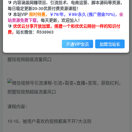
99
云币
云币
🔰 内容涵盖网赚项目、引流技术、电商运营、脚本源码等资源，
每日稳定更新20-30优质付费资源课程！
免费
会员
🔰 本站VIP
限时特惠，
￥79/年，￥99/永久 (推广佣金70%)，
全
站资源免费下载，
每天更新，欢迎加入！
立即购买
🔰
优优云分享开放加盟，搭建一个和优优云网创一样的知识付
费，
站长微信：R538963
您当前未登录！建议登陆后购买，可保存购买订单
开通VIP会员
加盟当站长
微信视频号引流课程-引流+裂变+直播+变现，获取红利，把
握短视频超级流量风口
课程内容：
10-10、被用户喜欢的视频都离不开7大法则