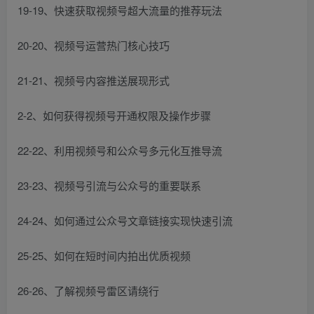
19-19、快速获取视频号超大流量的推荐玩法
20-20、视频号运营热门核心技巧
21-21、视频号内容推送展现形式
2-2、如何获得视频号开通权限及操作步骤
22-22、利用视频号和公众号多元化互推导流
23-23、视频号引流与公众号的重要联系
24-24、如何通过公众号文章链接实现快速引流
25-25、如何在短时间内拍出优质视频
26-26、了解视频号雷区请绕行