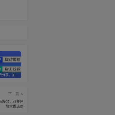
加盟优优云分享，加盟搭建同款知识付费资源网站，实现长期稳定被动收入~
卖项目两年半变现150W+ 学员反馈好评如潮，长期稳定变现，可以一直干到老！
优优云分享【VIP会员专属交流群】
下一篇
源爆款，可复制
放大做店群