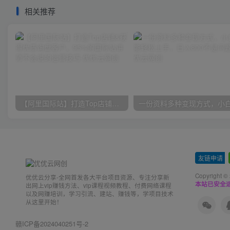
相关推荐
【阿里国际站】打造Top店铺&获得优质询盘客户，​95%的国际站讲师不会说的运营技巧
友链申请
-
Copyright ©
优优云分享-全网首发各大平台项目资源、专注分享新
本站已安全运
出网上vip赚钱方法、vip课程视频教程、付费网络课程
以及网赚培训，学习引流、建站、赚钱等，学项目技术
从这里开始！
赣ICP备2024040251号-2