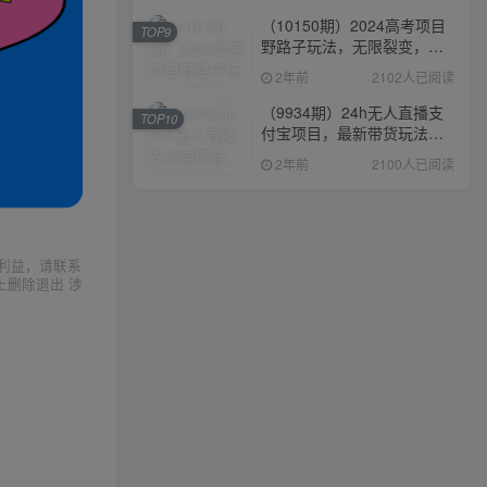
（10150期）2024高考项目
TOP9
野路子玩法，无限裂变，最
高一天1W＋！
2年前
2102人已阅读
（9934期）24h无人直播支
TOP10
付宝项目，最新带货玩法，
纯躺赚实测日入500+
2年前
2100人已阅读
利益，请联系
上删除退出 涉