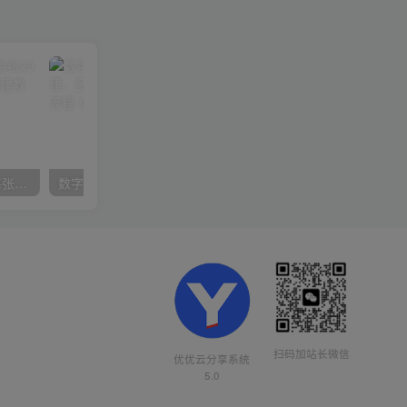
在小红书引流私域卖壁纸每张29元单日最高卖出200张(0-1搭建教程)
数字人操作员，数字人直播搭建、多路开播、选品技巧，0-1开播流程
扫码加站长微信
优优云分享系统
5.0