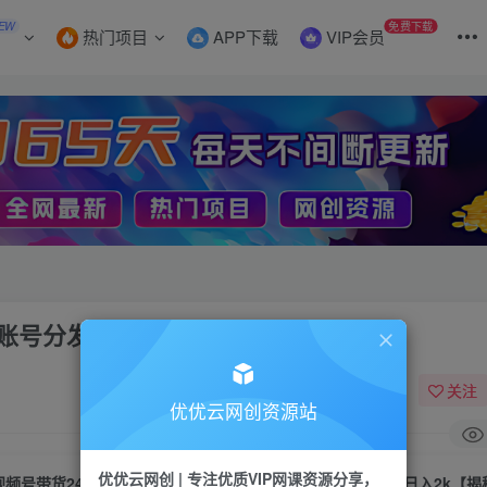
EW
免费下载
热门项目
APP下载
VIP会员
账号分发，轻轻松松日入2k【揭秘】
关注
优优云网创资源站
优优云网创 | 专注优质VIP网课资源分享，
视频号带货24年最新模式，操作简单可多账号分发，轻轻松松日入2k【揭