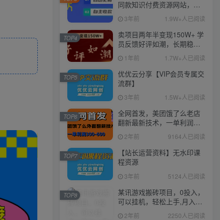
同款知识付费资源网站，实
现长期稳定被动收入~
3年前
1.9W+人已阅读
卖项目两年半变现150W+ 学
TOP4
员反馈好评如潮，长期稳定
变现，可以一直干到老！
1年前
1.7W+人已阅读
优优云分享【VIP会员专属交
TOP5
流群】
3年前
1.5W+人已阅读
全网首发，美团饿了么老店
TOP6
翻新最新技术，一单利润
300-600
2年前
9164人已阅读
【站长运营资料】无水印课
TOP7
程资源
3年前
5124人已阅读
某讯游戏搬砖项目，0投入，
TOP8
可以挂机，轻松上手,月入
3000+上不封顶
2年前
2250人已阅读