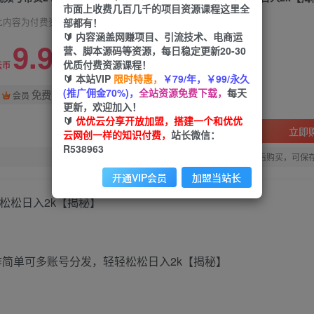
市面上收费几百几千的项目资源课程这里全
部都有！
此内容为付费资源，请付费后查看
🔰 内容涵盖网赚项目、引流技术、电商运
9.9
营、脚本源码等资源，每日稳定更新20-30
限时特惠
优质付费资源课程！
99
云币
云币
🔰 本站VIP
限时特惠，
￥79/年，￥99/永久
(推广佣金70%)，
全站资源免费下载，
每天
免费
会员
更新，欢迎加入！
🔰
优优云分享开放加盟，搭建一个和优优
立即
云网创一样的知识付费，
站长微信：
R538963
您当前未登录！建议登陆后购买，可保
开通VIP会员
加盟当站长
松松日入2k【揭秘】