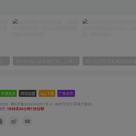
一份资料多种变现方式，小白也能轻松上手，日入800不是问题
2024抖音小店全新打法，让普通人也能学会做一家长久稳定赚钱的抖店
开通会员
-
网站加盟
-
app下载
-
广告合作
 2023 ·
赣ICP备2024040251号-2
· 由
优优云分享
强力驱动.
行:
1639天20小时1分23秒