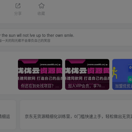
分享
收藏
 the sun wll not lve up to ther own smle.
每一天的阳光都不会辜负自己的笑容
你还在到处找项目？还在当韭菜？我靠网创资源站一个月收入5万+，曾经我也是个失败者。
加入VIP会员，享70%的推广提成，免费学习多种网上创业课程，菜鸟秒变大神！
精细运
京东无货源精细化训练营，​0门槛快速上手，轻松做出无货