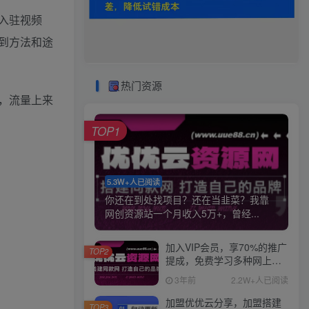
入驻视频
到方法和途
热门资源
，流量上来
TOP1
5.3W+人已阅读
你还在到处找项目？还在当韭菜？我靠
网创资源站一个月收入5万+，曾经...
加入VIP会员，享70%的推广
TOP2
提成，免费学习多种网上创
业课程，菜鸟秒变大神！
3年前
2.2W+人已阅读
加盟优优云分享，加盟搭建
TOP3