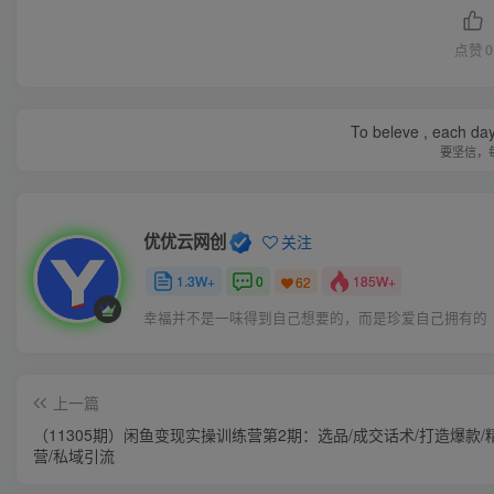
点赞
0
To beleve , each day
要坚信，
优优云网创
关注
1.3W+
0
185W+
62
幸福并不是一味得到自己想要的，而是珍爱自己拥有的
上一篇
（11305期）闲鱼变现实操训练营第2期：选品/成交话术/打造爆款/
营/私域引流