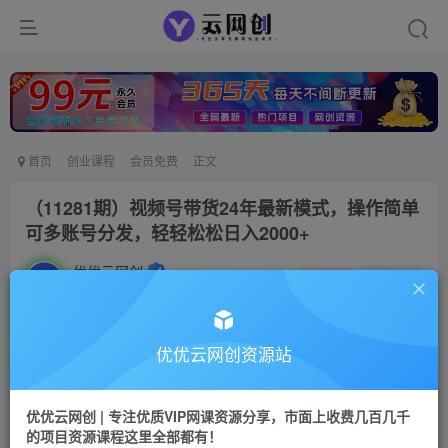
首页
创业课程
会员免费
正文
（11281期）视频号带货24年最新模式，操作简单
可多账号分发，轻轻松松日入2000+
优优云网创
私信
关注
2年前发布
3
0
付费资源
优优云网创资源站
（11281期）视频号带货24年最新模式，操作简单可多账号分发，轻轻松松日入2000+
此内容为付费资源，请付费后查看
优优云网创 | 专注优质VIP网课资源分享，市面上收费几百几千
9.9
限时特惠
的项目资源课程这里全部都有！