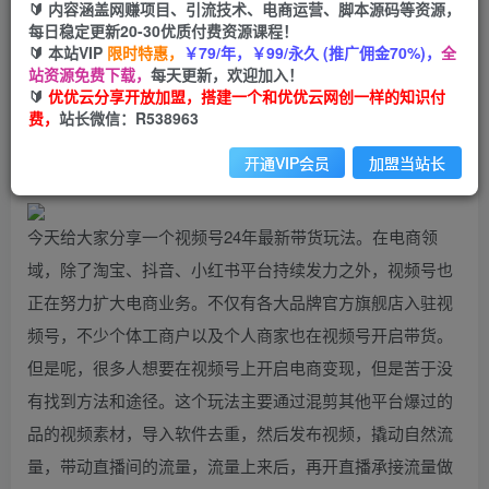
99
云币
云币
🔰 内容涵盖网赚项目、引流技术、电商运营、脚本源码等资源，
每日稳定更新20-30优质付费资源课程！
免费
会员
🔰 本站VIP
限时特惠，
￥79/年，￥99/永久 (推广佣金70%)，
全
站资源免费下载，
每天更新，欢迎加入！
立即购买
🔰
优优云分享开放加盟，搭建一个和优优云网创一样的知识付
费，
站长微信：R538963
您当前未登录！建议登陆后购买，可保存购买订单
开通VIP会员
加盟当站长
今天给大家分享一个视频号24年最新带货玩法。在电商领
域，除了淘宝、抖音、小红书平台持续发力之外，视频号也
正在努力扩大电商业务。不仅有各大品牌官方旗舰店入驻视
频号，不少个体工商户以及个人商家也在视频号开启带货。
但是呢，很多人想要在视频号上开启电商变现，但是苦于没
有找到方法和途径。这个玩法主要通过混剪其他平台爆过的
品的视频素材，导入软件去重，然后发布视频，撬动自然流
量，带动直播间的流量，流量上来后，再开直播承接流量做