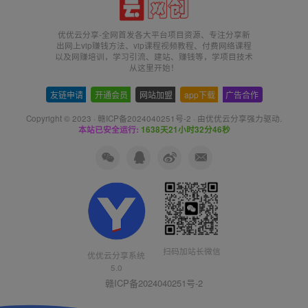
优优云分享-全网首发各大平台项目资源、专注分享新
出网上vip赚钱方法、vip课程视频教程、付费网络课程
以及网赚培训，学习引流、建站、赚钱等，学项目技术
从这里开始！
友链申请
-
开通会员
-
网站加盟
-
app下载
-
广告合作
Copyright © 2023 ·
赣ICP备2024040251号-2
· 由
优优云分享
强力驱动.
本站已安全运行:
1638天21小时32分47秒
扫码加站长微信
优优云分享系统
5.0
赣ICP备2024040251号-2