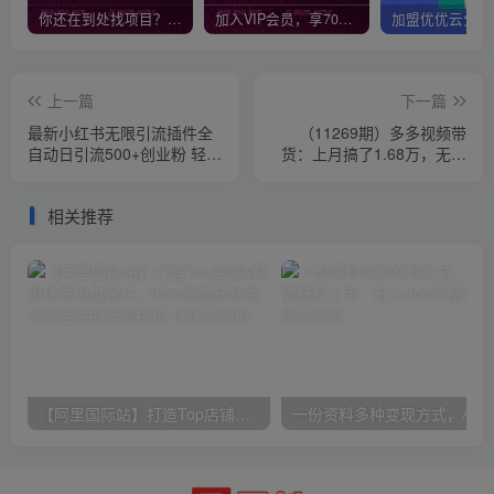
你还在到处找项目？还在当韭菜？我靠网创资源站一个月收入5万+，曾经我也是个失败者。
加入VIP会员，享70%的推广提成，免费学习多种网上创业课程，菜鸟秒变大神！
上一篇
下一篇
最新小红书无限引流插件全
（11269期）多多视频带
自动日引流500+创业粉 轻松
货：上月搞了1.68万，无脑
日入3000+，内含免费软件
搬运就行了
相关推荐
【阿里国际站】打造Top店铺&获得优质询盘客户，​95%的国际站讲师不会说的运营技巧
一份