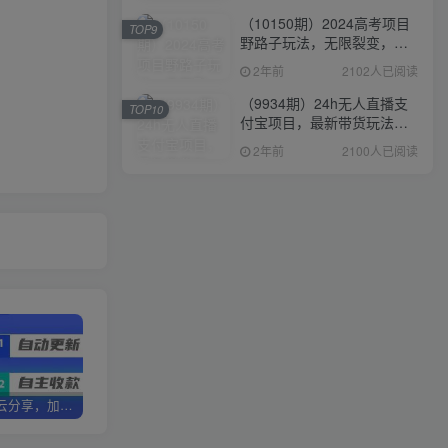
（10150期）2024高考项目
TOP9
野路子玩法，无限裂变，最
高一天1W＋！
2年前
2102人已阅读
（9934期）24h无人直播支
TOP10
付宝项目，最新带货玩法，
纯躺赚实测日入500+
2年前
2100人已阅读
加盟优优云分享，加盟搭建同款知识付费资源网站，实现长期稳定被动收入~
卖项目两年半变现150W+ 学员反馈好评如潮，长期稳定变现，可以一直干到老！
优优云分享【VIP会员专属交流群】