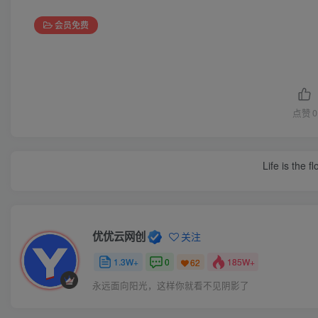
会员免费
点赞
0
Life is the f
优优云网创
关注
1.3W+
0
185W+
62
永远面向阳光，这样你就看不见阴影了