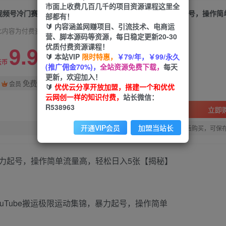
市面上收费几百几千的项目资源课程这里全
部都有！
🔰 内容涵盖网赚项目、引流技术、电商运
此内容为付费资源，请付费后查看
营、脚本源码等资源，每日稳定更新20-30
9.9
优质付费资源课程！
限时特惠
🔰 本站VIP
限时特惠，
￥79/年，￥99/永久
99
云币
云币
(推广佣金70%)，
全站资源免费下载，
每天
更新，欢迎加入！
免费
会员
🔰
优优云分享开放加盟，搭建一个和优优
云网创一样的知识付费，
站长微信：
R538963
立即
开通VIP会员
加盟当站长
您当前未登录！建议登陆后购买，可保
暴力起号，操作简单流量高，轻松日入5张【揭秘】