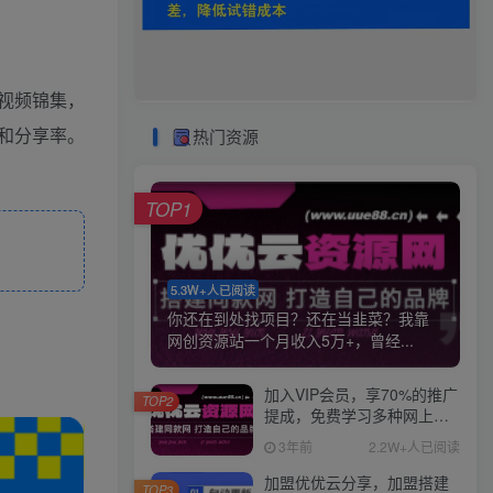
动视频锦集，
和分享率。
热门资源
TOP1
5.3W+人已阅读
你还在到处找项目？还在当韭菜？我靠
网创资源站一个月收入5万+，曾经...
加入VIP会员，享70%的推广
TOP2
提成，免费学习多种网上创
业课程，菜鸟秒变大神！
3年前
2.2W+人已阅读
加盟优优云分享，加盟搭建
TOP3