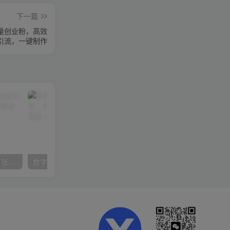
下一篇
质量创业粉，高效
引流，一键制作
在小红书引流私域卖壁纸每张29元单日最高卖出200张(0-1搭建教程)
数字人操作员，数字人直播搭建、多路开播、选品技巧，0-1开播流程