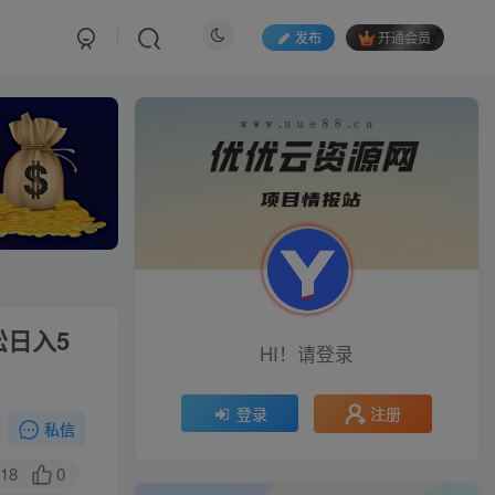
发布
开通会员
松日入5
HI！请登录
注册
登录
私信
18
0