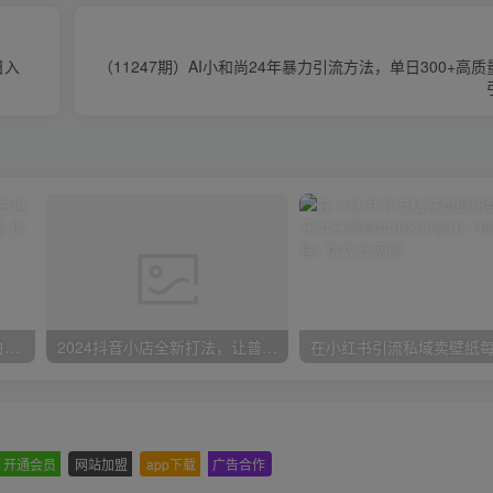
日入
（11247期）AI小和尚24年暴力引流方法，单日300+高
一份资料多种变现方式，小白也能轻松上手，日入800不是问题
2024抖音小店全新打法，让普通人也能学会做一家长久稳定赚钱的抖店
开通会员
-
网站加盟
-
app下载
-
广告合作