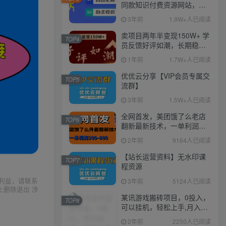
同款知识付费资源网站，实
现长期稳定被动收入~
3年前
1.9W+人已阅读
卖项目两年半变现150W+ 学
TOP4
员反馈好评如潮，长期稳定
变现，可以一直干到老！
1年前
1.7W+人已阅读
优优云分享【VIP会员专属交
TOP5
流群】
3年前
1.5W+人已阅读
全网首发，美团饿了么老店
TOP6
翻新最新技术，一单利润
300-600
2年前
9164人已阅读
【站长运营资料】无水印课
TOP7
程资源
利益，请联系
3年前
5124人已阅读
上删除退出 涉
某讯游戏搬砖项目，0投入，
TOP8
可以挂机，轻松上手,月入
3000+上不封顶
2年前
2250人已阅读