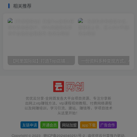
相关推荐
【阿里国际站】打造Top店铺&获得优质询盘客户，​95%的国际站讲师不会说的运营技巧
一份
优优云分享-全网首发各大平台项目资源、专注分享新
出网上vip赚钱方法、vip课程视频教程、付费网络课程
以及网赚培训，学习引流、建站、赚钱等，学项目技术
从这里开始！
友链申请
-
开通会员
-
网站加盟
-
app下载
-
广告合作
Copyright © 2023 ·
赣ICP备2024040251号-2
· 由
优优云分享
强力驱动.