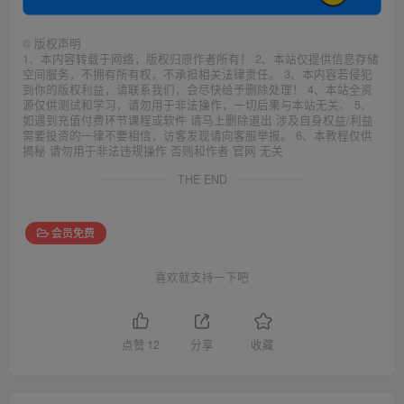
©
版权声明
1、本内容转载于网络，版权归原作者所有！ 2、本站仅提供信息存储
空间服务，不拥有所有权，不承担相关法律责任。 3、本内容若侵犯
到你的版权利益，请联系我们，会尽快给予删除处理！ 4、本站全资
源仅供测试和学习，请勿用于非法操作，一切后果与本站无关。 5、
如遇到充值付费环节课程或软件 请马上删除退出 涉及自身权益/利益
需要投资的一律不要相信，访客发现请向客服举报。 6、本教程仅供
揭秘 请勿用于非法违规操作 否则和作者 官网 无关
THE END
会员免费
喜欢就支持一下吧
点赞
12
分享
收藏