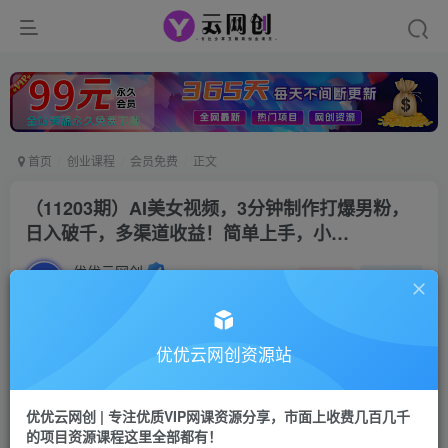
首页
创业课程
会员免费
正文
（11203期）AI美女视频，3分钟制作打爆男粉，
日入破千，多渠道收益！简单上手，小…
优优云网创
私信
关注
2年前更新
77
12
付费资源
优优云网创资源站
（11203期）AI美女视频，3分钟制作打爆男粉，日入破千，多渠道收益！简单上手，小…
此内容为付费资源，请付费后查看
优优云网创 | 专注优质VIP网课资源分享，市面上收费几百几千
会员专属资源
的项目资源课程这里全部都有！