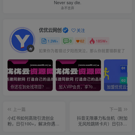
Never say die.
永不言弃
优优云网创
关注
1.3W+
0
185W+
62
如果你为着错过夕阳而哭泣，那么你就要错群星了
你还在到处找项目？还在当韭菜？我靠网创资源站一个月收入5万+，曾经我也是个失败者。
加入VIP会员，享70%的推广提成，免费学习多种网上创业课程，菜鸟秒变大神！
上一篇
下一篇
小红书如何高效引流创业
抖音无限暴力私信机（附加
粉，日引100+，解决你遇到
无风险跳转卡片）日引300
的问题【揭秘】
＋精准粉