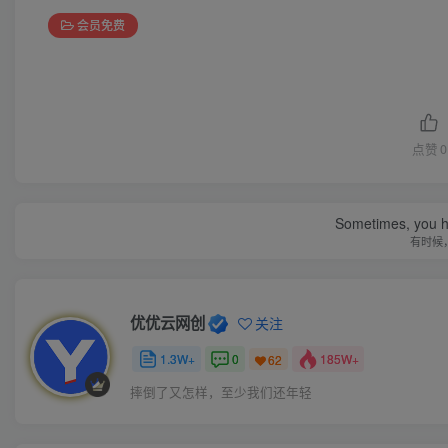
会员免费
点赞
0
Sometimes, you h
有时候
优优云网创
关注
1.3W+
0
185W+
62
摔倒了又怎样，至少我们还年轻