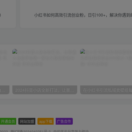
）
小红书如何高效引流创业粉，日引100+，解决你遇到
一份资料多种变现方式，小白也能轻松上手，日入800不是问题
2024抖音小店全新打法，让普通人也能学会做一家长久稳定赚钱的抖店
开通会员
-
网站加盟
-
app下载
-
广告合作
 2023 ·
赣ICP备2024040251号-2
· 由
优优云分享
强力驱动.