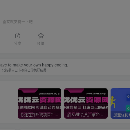
喜欢就支持一下吧
分享
收藏
ave to make your own happy ending.
，只能靠自己书写自己的美好结局
你还在到处找项目？还在当韭菜？我靠网创资源站一个月收入5万+，曾经我也是个失败者。
加入VIP会员，享70%的推广提成，免费学习多种网上创业课程，菜鸟秒变大神！