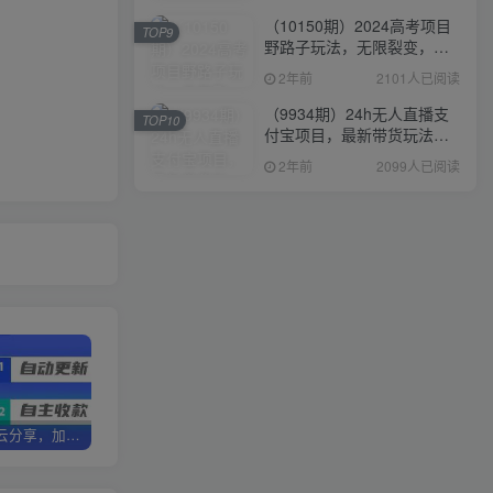
（10150期）2024高考项目
TOP9
野路子玩法，无限裂变，最
高一天1W＋！
2年前
2101人已阅读
（9934期）24h无人直播支
TOP10
付宝项目，最新带货玩法，
纯躺赚实测日入500+
2年前
2099人已阅读
加盟优优云分享，加盟搭建同款知识付费资源网站，实现长期稳定被动收入~
卖项目两年半变现150W+ 学员反馈好评如潮，长期稳定变现，可以一直干到老！
优优云分享【VIP会员专属交流群】