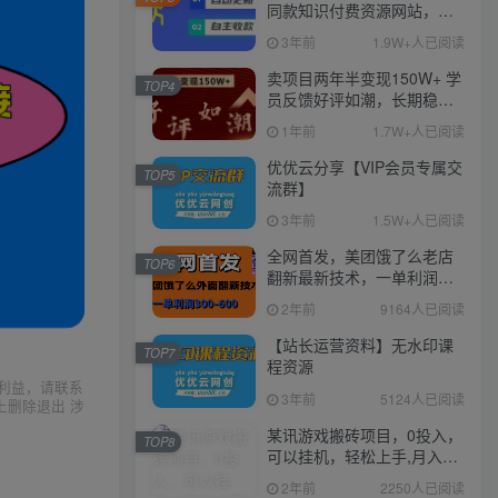
同款知识付费资源网站，实
现长期稳定被动收入~
3年前
1.9W+人已阅读
卖项目两年半变现150W+ 学
TOP4
员反馈好评如潮，长期稳定
变现，可以一直干到老！
1年前
1.7W+人已阅读
优优云分享【VIP会员专属交
TOP5
流群】
3年前
1.5W+人已阅读
全网首发，美团饿了么老店
TOP6
翻新最新技术，一单利润
300-600
2年前
9164人已阅读
【站长运营资料】无水印课
TOP7
程资源
利益，请联系
3年前
5124人已阅读
上删除退出 涉
某讯游戏搬砖项目，0投入，
TOP8
可以挂机，轻松上手,月入
3000+上不封顶
2年前
2250人已阅读