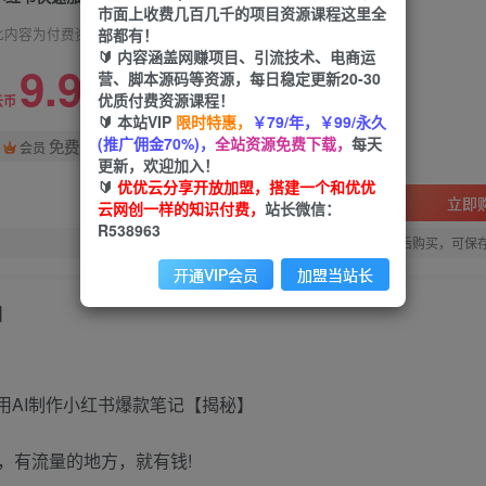
市面上收费几百几千的项目资源课程这里全
部都有！
此内容为付费资源，请付费后查看
🔰 内容涵盖网赚项目、引流技术、电商运
9.9
营、脚本源码等资源，每日稳定更新20-30
限时特惠
优质付费资源课程！
99
云币
云币
🔰 本站VIP
限时特惠，
￥79/年，￥99/永久
(推广佣金70%)，
全站资源免费下载，
每天
免费
会员
更新，欢迎加入！
🔰
优优云分享开放加盟，搭建一个和优优
立即
云网创一样的知识付费，
站长微信：
R538963
您当前未登录！建议登陆后购买，可保
开通VIP会员
加盟当站长
】
，有流量的地方，就有钱!