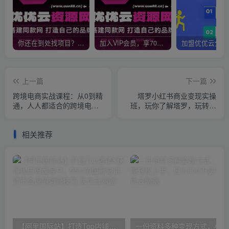
你还在到处找项目？还在当韭菜？我靠网创资源站一个月收入5万+，曾经我也是个失败者。
加入VIP会员，享70%的推广提成，免费学习多种网上创业课程，菜鸟秒变大神！
上一篇
下一篇
跨境电商实战课程：从0到精
塔罗小红书商业变现实操
通，人人都适合的跨境电商
班，玩你了解塔罗，玩转小
课（14节课）
红书塔罗变现（10节课）
相关推荐
【阿里国际站】打造Top店铺&获得优质询盘客户，​95%的国际站讲师不会说的运营技巧
一份