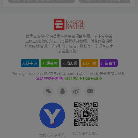
优优云分享-全网首发各大平台项目资源、专注分享新
出网上vip赚钱方法、vip课程视频教程、付费网络课程
以及网赚培训，学习引流、建站、赚钱等，学项目技术
从这里开始！
友链申请
-
开通会员
-
网站加盟
-
app下载
-
广告合作
Copyright © 2023 ·
赣ICP备2024040251号-2
· 由
优优云分享
强力驱动.
本站已安全运行:
1638天9小时38分38秒
扫码加站长微信
优优云分享系统