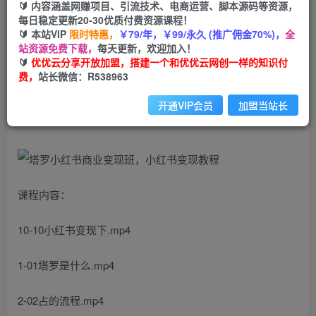
🔰 内容涵盖网赚项目、引流技术、电商运营、脚本源码等资源，
免费
会员
每日稳定更新20-30优质付费资源课程！
🔰 本站VIP
限时特惠，
￥79/年，￥99/永久 (推广佣金70%)，
全
立即购买
站资源免费下载，
每天更新，欢迎加入！
🔰
优优云分享开放加盟，搭建一个和优优云网创一样的知识付
您当前未登录！建议登陆后购买，可保存购买订单
费，
站长微信：R538963
塔罗小红书商业变现班，小红书变现教程
开通VIP会员
加盟当站长
课程内容：
10-10小红书变现下.mp4
1-01塔罗是什么.mp4
2-02占的流程.mp4