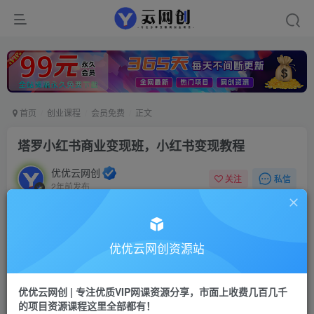
首页
创业课程
会员免费
正文
塔罗小红书商业变现班，小红书变现教程
优优云网创
私信
关注
2年前发布
13
0
付费资源
塔罗小红书商业变现班，小红书变现教程
优优云网创资源站
此内容为付费资源，请付费后查看
9.9
限时特惠
优优云网创 | 专注优质VIP网课资源分享，市面上收费几百几千
99
云币
云币
的项目资源课程这里全部都有！