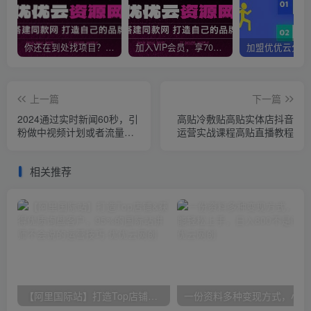
你还在到处找项目？还在当韭菜？我靠网创资源站一个月收入5万+，曾经我也是个失败者。
加入VIP会员，享70%的推广提成，免费学习多种网上创业课程，菜鸟秒变大神！
上一篇
下一篇
2024通过实时新闻60秒，引
高贴冷敷贴高贴实体店抖音
粉做中视频计划或者流量
运营实战课程高贴直播教程
主，日几张稳定收入【揭
秘】
相关推荐
【阿里国际站】打造Top店铺&获得优质询盘客户，​95%的国际站讲师不会说的运营技巧
一份