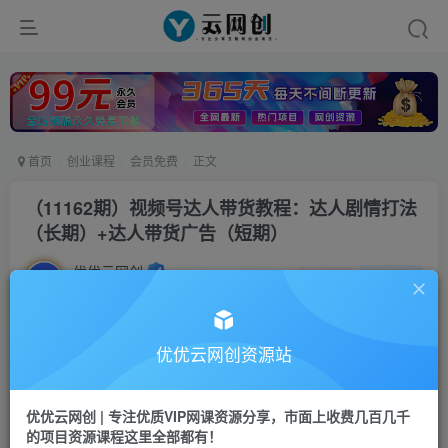
首页
创业课程
会员免费
正文
（11162期）视频号达人带货教程：达人剧情打法
（长期）+达人带货广告（短期）
优优云网创
私信
关注
2年前更新
19
38
付费资源
优优云网创资源站
（11162期）视频号达人带货教程：达人剧情打法（长期）+达人带货广告（短期）
此内容为付费资源，请付费后查看
优优云网创 | 专注优质VIP网课资源分享，市面上收费几百几千
会员专属资源
的项目资源课程这里全部都有！