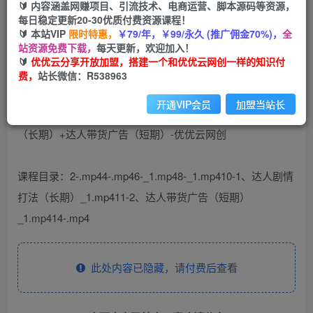
🔰 内容涵盖网赚项目、引流技术、电商运营、脚本源码等资源，
免费
每日稳定更新20-30优质付费资源课程！
会员
🔰 本站VIP
限时特惠，
￥79/年，￥99/永久 (推广佣金70%)，
全
您暂无购买权限，请先开通会员
站资源免费下载，
每天更新，欢迎加入！
🔰
优优云分享开放加盟，搭建一个和优优云网创一样的知识付
开通会员
费，
站长微信：R538963
开通VIP会员
加盟当站长
课程目录：2-.mp44-.mp46-_1.mp48-_1.mp410-1、达人剧情
打法（长期）_1.mp411-2、达人带货广告（短期）
_1.mp414-.mp4
此处内容已隐藏，请付费后查看