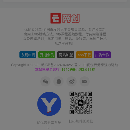
优优云分享-全网首发各大平台项目资源、专注分享新
出网上vip赚钱方法、vip课程视频教程、付费网络课程
以及网赚培训，学习引流、建站、赚钱等，学项目技术
从这里开始！
友链申请
-
开通会员
-
网站加盟
-
app下载
-
广告合作
Copyright © 2023 ·
赣ICP备2024040251号-2
· 由
优优云分享
强力驱动.
本站已安全运行:
1640天5小时3分31秒
扫码加站长微信
优优云分享系统
5.0