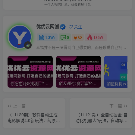
一个人相信什么，就会看见什么
优优云网创
关注
1.3W+
0
185W+
62
幸福并不是一味得到自己想要的，而是珍爱自己拥有的
你还在到处找项目？还在当韭菜？我靠网创资源站一个月收入5万+，曾经我也是个失败者。
加入VIP会员，享70%的推广提成，免费学习多种网上创业课程，菜鸟秒变大神！
上一篇
下一篇
（11129期）软件自动生成
（11121期）全自动掘金“自
电影解说4.0新玩法，纯原创
动化机器人”玩法，自动写作
视频，一天几分钟，日入
自动发布，全程无干预，完
2000+
全…