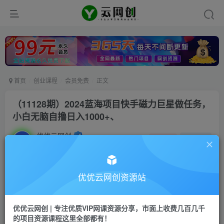
首页
创业课程
会员免费
正文
（11128期）2024蓝海项目快手磁力巨星做任务，
小白无脑自撸日入1000+、
优优云网创
私信
关注
2年前发布
47
0
付费资源
优优云网创资源站
（11128期）2024蓝海项目快手磁力巨星做任务，小白无脑自撸日入1000+、
此内容为付费资源，请付费后查看
优优云网创 | 专注优质VIP网课资源分享，市面上收费几百几千
9.9
限时特惠
的项目资源课程这里全部都有！