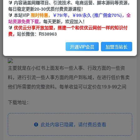
99
云币
云币
🔰 内容涵盖网赚项目、引流技术、电商运营、脚本源码等资源，
每日稳定更新20-30优质付费资源课程！
免费
会员
🔰 本站VIP
限时特惠，
￥79/年，￥99/永久 (推广佣金70%)，
全
站资源免费下载，
每天更新，欢迎加入！
立即购买
🔰
优优云分享开放加盟，搭建一个和优优云网创一样的知识付
费，
站长微信：R538963
您当前未登录！建议登陆后购买，可保存购买订单
开通VIP会员
加盟当站长
主要就是在小红书上面发布一些人事、行政方面的一些资
料，进行引流一些人事方面的用户到私域，在进行低价售卖
他们所需要的完整资料。每单收益可以定价在19.9-99之间
下载地址：
此处内容已隐藏，请付费后查看