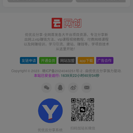
优优云分享-全网首发各大平台项目资源、专注分享新
出网上vip赚钱方法、vip课程视频教程、付费网络课程
以及网赚培训，学习引流、建站、赚钱等，学项目技术
从这里开始！
友链申请
-
开通会员
-
网站加盟
-
app下载
-
广告合作
Copyright © 2023 ·
赣ICP备2024040251号-2
· 由
优优云分享
强力驱动.
本站已安全运行:
1639天22小时40分34秒
扫码加站长微信
优优云分享系统