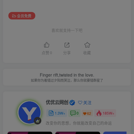
会员免费
喜欢就支持一下吧
点赞
0
分享
收藏
Finger rift,twisted in the love.
如果你为着错过夕阳而哭泣，那么你就要错群星了
优优云网创
关注
1.3W+
0
185W+
62
改变你的思想，你就能改变自己的命运