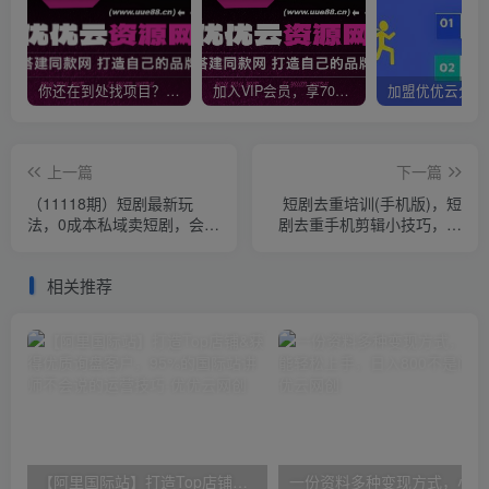
你还在到处找项目？还在当韭菜？我靠网创资源站一个月收入5万+，曾经我也是个失败者。
加入VIP会员，享70%的推广提成，免费学习多种网上创业课程，菜鸟秒变大神！
上一篇
下一篇
（11118期）短剧最新玩
短剧去重培训(手机版)，短
法，0成本私域卖短剧，会复
剧去重手机剪辑小技巧，轻
制粘贴即可月入过万，一部
松过原创
手机即…
相关推荐
【阿里国际站】打造Top店铺&获得优质询盘客户，​95%的国际站讲师不会说的运营技巧
一份