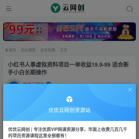
首页
创业课程
会员免费
正文
小红书人事虚拟资料项目一单收益19.9-99 适合新
手小白长期操作
优优云网创
私信
关注
2年前发布
20
0
付费资源
优优云网创资源站
小红书人事虚拟资料项目一单收益19.9-99 适合新手小白长期操作
此内容为付费资源，请付费后查看
优优云网创 | 专注优质VIP网课资源分享，市面上收费几百几千
9.9
限时特惠
的项目资源课程这里全部都有！