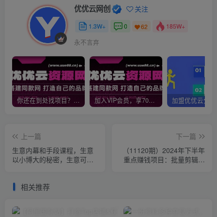
优优云网创
关注
1.3W+
0
185W+
62
永不言弃
你还在到处找项目？还在当韭菜？我靠网创资源站一个月收入5万+，曾经我也是个失败者。
加入VIP会员，享70%的推广提成，免费学习多种网上创业课程，菜鸟秒变大神！
上一篇
下一篇
生意内幕和手段课程，生意
（11120期）2024年下半年
以小博大的秘密，生意可复
重点赚钱项目：批量剪辑，
制的核心干货
批量收益。一台电脑即可 新
手小…
相关推荐