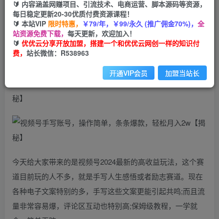
99
云币
云币
🔰 内容涵盖网赚项目、引流技术、电商运营、脚本源码等资源，
每日稳定更新20-30优质付费资源课程！
免费
会员
🔰 本站VIP
限时特惠，
￥79/年，￥99/永久 (推广佣金70%)，
全
站资源免费下载，
每天更新，欢迎加入！
立即购买
🔰
优优云分享开放加盟，搭建一个和优优云网创一样的知识付
费，
站长微信：R538963
您当前未登录！建议登陆后购买，可保存购买订单
开通VIP会员
加盟当站长
视频号手写账号，操作简单，条条爆款，轻松月入2w【揭
秘】
今天给大家带来的是视频号2024最新的高收益玩法，这个赛
道目前玩的人不多，就是手写人生感悟或者励志赛道。现在
各种电子文案特别的多，手写这些文案更能引起共鸣;而且流
量非常容易爆，评论区互动也特别高;保姆级教程，一学就