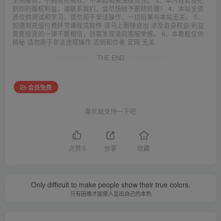
空间服务，不拥有所有权，不承担相关法律责任。 3、本内容若侵犯
到你的版权利益，请联系我们，会尽快给予删除处理！ 4、本站全资
源仅供测试和学习，请勿用于非法操作，一切后果与本站无关。 5、
如遇到充值付费环节课程或软件 请马上删除退出 涉及自身权益/利益
需要投资的一律不要相信，访客发现请向客服举报。 6、本教程仅供
揭秘 请勿用于非法违规操作 否则和作者 官网 无关
THE END
会员免费
喜欢就支持一下吧
点赞
0
分享
收藏
Only difficult to make people show their true colors.
只有困难才能使人显出自己的本色