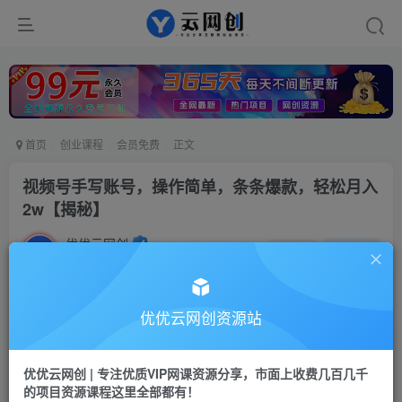
首页
创业课程
会员免费
正文
视频号手写账号，操作简单，条条爆款，轻松月入
2w【揭秘】
优优云网创
私信
关注
2年前发布
30
0
付费资源
优优云网创资源站
视频号手写账号，操作简单，条条爆款，轻松月入2w【揭秘】
此内容为付费资源，请付费后查看
优优云网创 | 专注优质VIP网课资源分享，市面上收费几百几千
9.9
限时特惠
的项目资源课程这里全部都有！