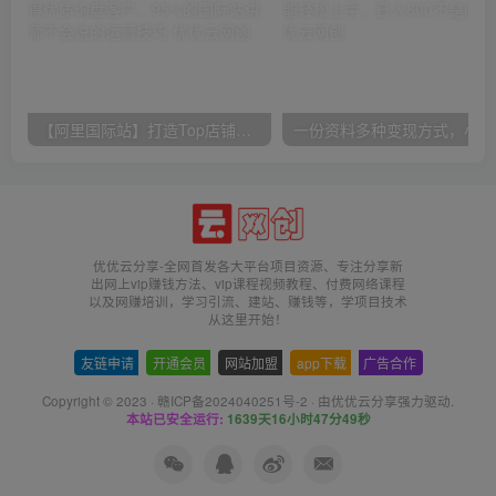
【阿里国际站】打造Top店铺&获得优质询盘客户，​95%的国际站讲师不会说的运营技巧
一份
优优云分享-全网首发各大平台项目资源、专注分享新
出网上vip赚钱方法、vip课程视频教程、付费网络课程
以及网赚培训，学习引流、建站、赚钱等，学项目技术
从这里开始！
友链申请
-
开通会员
-
网站加盟
-
app下载
-
广告合作
Copyright © 2023 ·
赣ICP备2024040251号-2
· 由
优优云分享
强力驱动.
本站已安全运行:
1639天16小时47分49秒