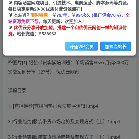
99
云币
云币
🔰 内容涵盖网赚项目、引流技术、电商运营、脚本源码等资源，
每日稳定更新20-30优质付费资源课程！
免费
会员
🔰 本站VIP
限时特惠，
￥79/年，￥99/永久 (推广佣金70%)，
全
站资源免费下载，
每天更新，欢迎加入！
立即购买
🔰
优优云分享开放加盟，搭建一个和优优云网创一样的知识付
费，
站长微信：R538963
您当前未登录！建议登陆后购买，可保存购买订单
开通VIP会员
加盟当站长
课程目录
1- [直播推荐]直播间热门算法底层逻辑1.mp4
2-[行业趋势]服装带货市场趋势及变现方式（上）1.mp4
3-[行业趋势]服装带货市场趋势及变现方式（下）1.mp4