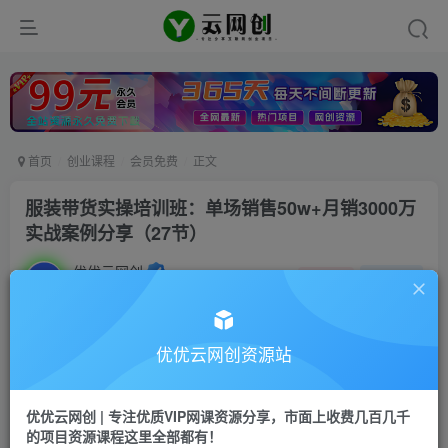
首页
创业课程
会员免费
正文
服装带货实操培训班：单场销售50w+月销3000万
实战案例分享（27节）
优优云网创
私信
关注
2年前发布
18
0
付费资源
优优云网创资源站
服装带货实操培训班：单场销售50w+月销3000万实战案例分享（27节）
此内容为付费资源，请付费后查看
优优云网创 | 专注优质VIP网课资源分享，市面上收费几百几千
9.9
限时特惠
的项目资源课程这里全部都有！