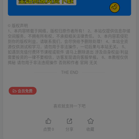
©
版权声明
1、本内容转载于网络，版权归原作者所有！ 2、本站仅提供信息存储
空间服务，不拥有所有权，不承担相关法律责任。 3、本内容若侵犯
到你的版权利益，请联系我们，会尽快给予删除处理！ 4、本站全资
源仅供测试和学习，请勿用于非法操作，一切后果与本站无关。 5、
如遇到充值付费环节课程或软件 请马上删除退出 涉及自身权益/利益
需要投资的一律不要相信，访客发现请向客服举报。 6、本教程仅供
揭秘 请勿用于非法违规操作 否则和作者 官网 无关
THE END
会员免费
喜欢就支持一下吧
点赞
0
分享
收藏