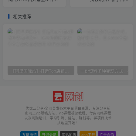
单，无学费、 老运营代操
3000+完全没有问题
作、小白福…
相关推荐
【阿里国际站】打造Top店铺&获得优质询盘客户，​95%的国际站讲师不会说的运营技巧
一份
优优云分享-全网首发各大平台项目资源、专注分享新
出网上vip赚钱方法、vip课程视频教程、付费网络课程
以及网赚培训，学习引流、建站、赚钱等，学项目技术
从这里开始！
友链申请
-
开通会员
-
网站加盟
-
app下载
-
广告合作