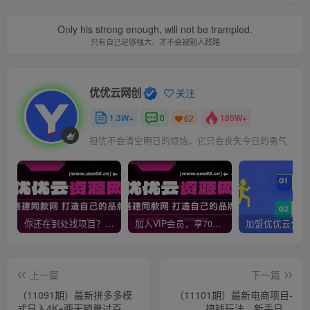
Only his strong enough, will not be trampled.
只有自己足够强大，才不会被别人践踏
优优云网创
关注
1.3W+
0
185W+
62
担忧不会清空明日的烦恼，它只会丧失今日的勇气
你还在到处找项目？还在当韭菜？我靠网创资源站一个月收入5万+，曾经我也是个失败者。
加入VIP会员，享70%的推广提成，免费学习多种网上创业课程，菜鸟秒变大神！
上一篇
下一篇
（11091期）最新拼多多模
（11101期）最新电商项目-
式日入4K+两天销量过百
搞钱玩法，新手日入