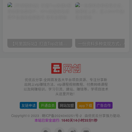
【阿里国际站】打造Top店铺&获得优质询盘客户，​95%的国际站讲师不会说的运营技巧
一份
优优云分享-全网首发各大平台项目资源、专注分享新
出网上vip赚钱方法、vip课程视频教程、付费网络课程
以及网赚培训，学习引流、建站、赚钱等，学项目技术
从这里开始！
友链申请
-
开通会员
-
网站加盟
-
app下载
-
广告合作
Copyright © 2023 ·
赣ICP备2024040251号-2
· 由
优优云分享
强力驱动.
本站已安全运行:
1640天14小时35分1秒