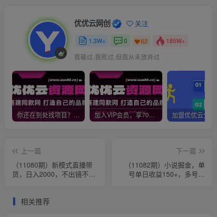
优优云网创
关注
1.3W+
0
185W+
62
我输过,我败过,但我从未放弃过
你还在到处找项目？还在当韭菜？我靠网创资源站一个月收入5万+，曾经我也是个失败者。
加入VIP会员，享70%的推广提成，免费学习多种网上创业课程，菜鸟秒变大神！
上一篇
下一篇
（11080期）新模式直播带
（11082期）小说掘金，单
货，日入2000，不出镜不露
号单日收益150+，多号多
脸，小白轻松上手
得，可无限放大，简单无脑
操作。
相关推荐