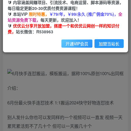
99
云币
云币
🔰 内容涵盖网赚项目、引流技术、电商运营、脚本源码等资源，
每日稳定更新20-30优质付费资源课程！
免费
会员
🔰 本站VIP
限时特惠，
￥79/年，￥99/永久 (推广佣金70%)，
全
站资源免费下载，
每天更新，欢迎加入！
立即购买
🔰
优优云分享开放加盟，搭建一个和优优云网创一样的知识付
费，
站长微信：R538963
您当前未登录！建议登陆后购买，可保存购买订单
开通VIP会员
加盟当站长
6月快手连怼搬运，模板搬运，据称100%原创100%出同框
介绍：
6月份最火快手连怼技术 1:1搬运2024快守好物连怼技术
别人发什么你也可以发同样的一个视频可以一直发 视频一天
累死累活剪不了几十个 但可以一天搬几十个