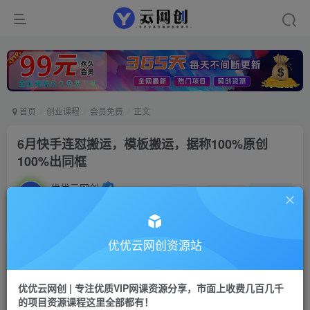
首页
创业课程
会员免费
正文
6月快手连怼搬运，模板搬运，据称100%原创
100%出同框
优优云网创
私信
关注
2年前发布
63
0
付费资源
优优云网创资源站
已售 2
6月快手连怼搬运，模板搬运，据称100%原创100%出同框
此内容为付费资源，请付费后查看
优优云网创 | 专注优质VIP网课资源分享，市面上收费几百几千
9.9
限时特惠
的项目资源课程这里全部都有！