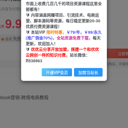
市面上收费几百几千的项目资源课程这里全
部都有！
此内容为付费资源，请付费后查看
🔰 内容涵盖网赚项目、引流技术、电商运
9.9
营、脚本源码等资源，每日稳定更新20-30
限时特惠
优质付费资源课程！
99
云币
云币
🔰 本站VIP
限时特惠，
￥79/年，￥99/永久
(推广佣金70%)，
全站资源免费下载，
每天
免费
会员
更新，欢迎加入！
🔰
优优云分享开放加盟，搭建一个和优优
立即
云网创一样的知识付费，
站长微信：
R538963
您当前未登录！建议登陆后购买，可保
开通VIP会员
加盟当站长