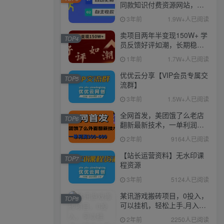
同款知识付费资源网站，实
现长期稳定被动收入~
3年前
1.9W+人已阅读
卖项目两年半变现150W+ 学
TOP4
员反馈好评如潮，长期稳定
变现，可以一直干到老！
1年前
1.7W+人已阅读
优优云分享【VIP会员专属交
TOP5
流群】
3年前
1.5W+人已阅读
全网首发，美团饿了么老店
TOP6
翻新最新技术，一单利润
300-600
2年前
9164人已阅读
【站长运营资料】无水印课
TOP7
程资源
3年前
5124人已阅读
某讯游戏搬砖项目，0投入，
TOP8
可以挂机，轻松上手,月入
3000+上不封顶
2年前
2250人已阅读