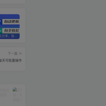
加盟优优云分享，加盟搭建同款知识付费资源网站，实现长期稳定被动收入~
卖项目两年半变现150W+ 学员反馈好评如潮，长期稳定变现，可以一直干到老！
优优云分享【VIP会员专属交流群】
下一篇
，每天可批量操作