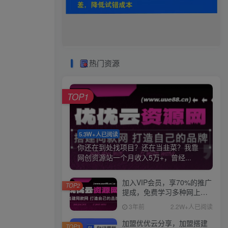
热门资源
TOP1
5.3W+人已阅读
你还在到处找项目？还在当韭菜？我靠
网创资源站一个月收入5万+，曾经...
加入VIP会员，享70%的推广
TOP2
提成，免费学习多种网上创
业课程，菜鸟秒变大神！
3年前
2.2W+人已阅读
加盟优优云分享，加盟搭建
TOP3