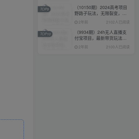
（10150期）2024高考项目
TOP9
野路子玩法，无限裂变，最
高一天1W＋！
2年前
2102人已阅读
（9934期）24h无人直播支
TOP10
付宝项目，最新带货玩法，
纯躺赚实测日入500+
2年前
2100人已阅读