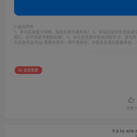
©
版权声明
1、本内容转载于网络，版权归原作者所有！ 2、本站仅提供信息存储
我们，会尽快给予删除处理！ 4、本站全资源仅供测试和学习，请勿用
及自身权益/利益 需要投资的一律不要相信，访客发现请向客服举报。 
会员免费
点赞
0
It is by acts