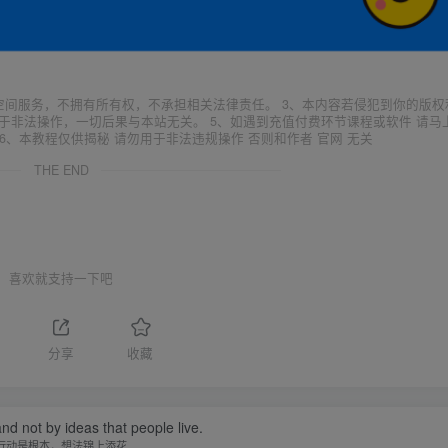
空间服务，不拥有所有权，不承担相关法律责任。 3、本内容若侵犯到你的版权
于非法操作，一切后果与本站无关。 5、如遇到充值付费环节课程或软件 请马
6、本教程仅供揭秘 请勿用于非法违规操作 否则和作者 官网 无关
THE END
喜欢就支持一下吧
分享
收藏
 and not by ideas that people live.
行动是根本，想法锦上添花