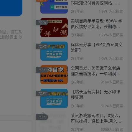
同款知识付费资源网站，实
现长期稳定被动收入~
3年前
1.9W+人已阅读
卖项目两年半变现150W+ 学
TOP4
员反馈好评如潮，长期稳定
变现，可以一直干到老！
利益，请联系
1年前
1.7W+人已阅读
上删除退出 涉
优优云分享【VIP会员专属交
TOP5
流群】
3年前
1.5W+人已阅读
全网首发，美团饿了么老店
TOP6
翻新最新技术，一单利润
300-600
2年前
9164人已阅读
【站长运营资料】无水印课
TOP7
程资源
3年前
5124人已阅读
某讯游戏搬砖项目，0投入，
TOP8
可以挂机，轻松上手,月入
3000+上不封顶
2年前
2250人已阅读