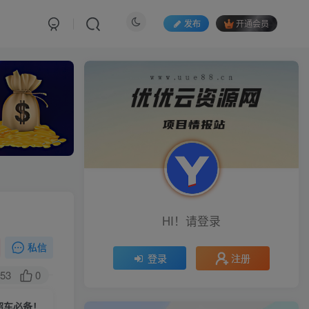
发布
开通会员
HI！请登录
私信
注册
登录
53
0
白超车必备！