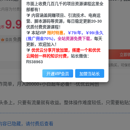
市面上收费几百几千的项目资源课程这里全
部都有！
此内容为付费资源，请付费后查看
🔰 内容涵盖网赚项目、引流技术、电商运
9.9
营、脚本源码等资源，每日稳定更新20-30
限时特惠
优质付费资源课程！
99
云币
云币
🔰 本站VIP
限时特惠，
￥79/年，￥99/永久
(推广佣金70%)，
全站资源免费下载，
每天
免费
会员
更新，欢迎加入！
🔰
优优云分享开放加盟，搭建一个和优优
立即
云网创一样的知识付费，
站长微信：
R538963
您当前未登录！建议登陆后购买，可保
开通VIP会员
加盟当站长
在头条上，只要有流量就有收益。整体操作难度较低，只需要粘贴
内容已隐藏，请付费后查看