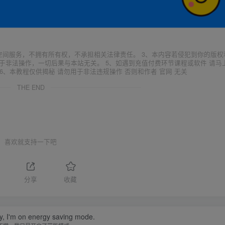
空间服务，不拥有所有权，不承担相关法律责任。 3、本内容若侵犯到你的版权
于非法操作，一切后果与本站无关。 5、如遇到充值付费环节课程或软件 请马
6、本教程仅供揭秘 请勿用于非法违规操作 否则和作者 官网 无关
THE END
喜欢就支持一下吧
分享
收藏
zy, I'm on energy saving mode.