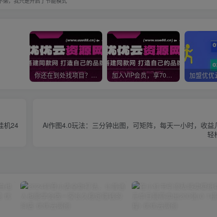
不懒，我只是开启了节能模式
你还在到处找项目？还在当韭菜？我靠网创资源站一个月收入5万+，曾经我也是个失败者。
加入VIP会员，享70%的推广提成，免费学习多种网上创业课程，菜鸟秒变大神！
机24
Ai作图4.0玩法：三分钟出图，可矩阵，每天一小时，收
轻