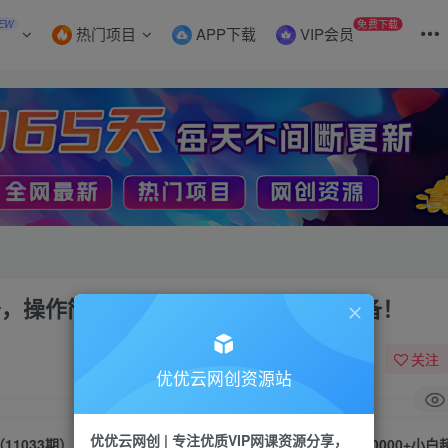
EW
免费下载
热门项目
APP下载
VIP会员
1条，操作简单，月入20000+小白超车必备！
关注
优优云网创资源站
优优云网创 | 专注优质VIP网课资源分享，
（11033期）AI撸头条3天必火，3分钟1条，操作简单，月入20000+小