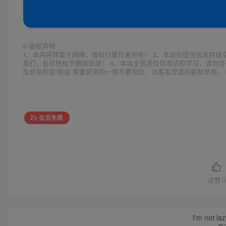
©
版权声明
1、本内容转载于网络，版权归原作者所有！ 2、本站仅提供信息存储
我们，会尽快给予删除处理！ 4、本站全资源仅供测试和学习，请勿用
及自身权益/利益 需要投资的一律不要相信，访客发现请向客服举报。 
会员免费
点赞
0
I'm not la