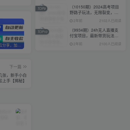
（10150期）2024高考项目
TOP9
野路子玩法，无限裂变，最
高一天1W＋！
2年前
2102人已阅读
（9934期）24h无人直播支
TOP10
付宝项目，最新带货玩法，
纯躺赚实测日入500+
2年前
2100人已阅读
加盟优优云分享，加盟搭建同款知识付费资源网站，实现长期稳定被动收入~
卖项目两年半变现150W+ 学员反馈好评如潮，长期稳定变现，可以一直干到老！
优优云分享【VIP会员专属交流群】
下一篇
益几张，新手小白
松上手【揭秘】