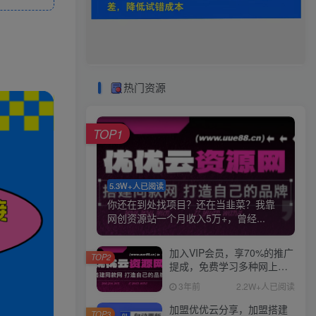
热门资源
TOP1
5.3W+人已阅读
你还在到处找项目？还在当韭菜？我靠
网创资源站一个月收入5万+，曾经...
加入VIP会员，享70%的推广
TOP2
提成，免费学习多种网上创
业课程，菜鸟秒变大神！
3年前
2.2W+人已阅读
加盟优优云分享，加盟搭建
TOP3