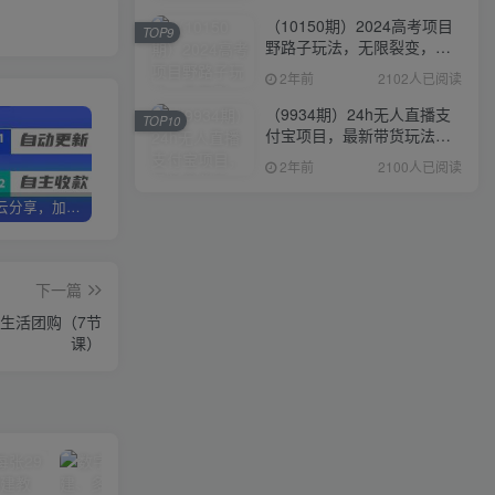
（10150期）2024高考项目
TOP9
野路子玩法，无限裂变，最
高一天1W＋！
2年前
2102人已阅读
（9934期）24h无人直播支
TOP10
付宝项目，最新带货玩法，
纯躺赚实测日入500+
2年前
2100人已阅读
加盟优优云分享，加盟搭建同款知识付费资源网站，实现长期稳定被动收入~
卖项目两年半变现150W+ 学员反馈好评如潮，长期稳定变现，可以一直干到老！
优优云分享【VIP会员专属交流群】
下一篇
地生活团购（7节
课）