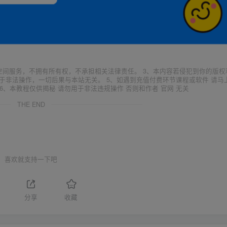
空间服务，不拥有所有权，不承担相关法律责任。 3、本内容若侵犯到你的版权
于非法操作，一切后果与本站无关。 5、如遇到充值付费环节课程或软件 请马
6、本教程仅供揭秘 请勿用于非法违规操作 否则和作者 官网 无关
THE END
喜欢就支持一下吧
分享
收藏