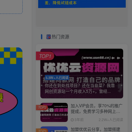
热门资源
TOP1
5.3W+人已阅读
你还在到处找项目？还在当韭菜？我靠
网创资源站一个月收入5万+，曾经...
加入VIP会员，享70%的推广
TOP2
提成，免费学习多种网上创
业课程，菜鸟秒变大神！
3年前
2.2W+人已阅读
加盟优优云分享，加盟搭建
TOP3