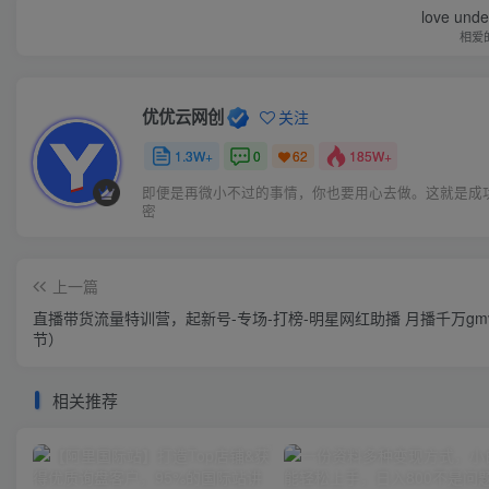
love under
相爱
优优云网创
关注
1.3W+
0
185W+
62
即便是再微小不过的事情，你也要用心去做。这就是成
密
上一篇
直播带货流量特训营，起新号-专场-打榜-明星网红助播 月播千万gmv
节）
相关推荐