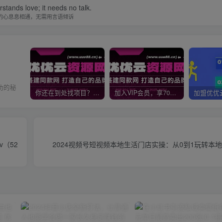
stands love; it needs no talk.
的心息息相通，无需用言语倾诉
功的秘
你还在到处找项目？还在当韭菜？我靠网创资源站一个月收入5万+，曾经我也是个失败者。
加入VIP会员，享70%的推广提成，免费学习多种网上创业课程，菜鸟秒变大神！
（52
2024视频号短视频本地生活门店实操：从0到1玩转本