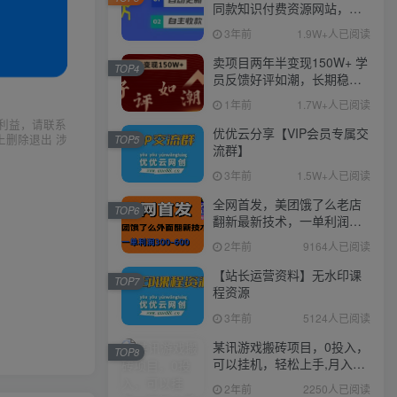
同款知识付费资源网站，实
现长期稳定被动收入~
3年前
1.9W+人已阅读
卖项目两年半变现150W+ 学
TOP4
员反馈好评如潮，长期稳定
变现，可以一直干到老！
1年前
1.7W+人已阅读
利益，请联系
优优云分享【VIP会员专属交
上删除退出 涉
TOP5
流群】
3年前
1.5W+人已阅读
全网首发，美团饿了么老店
TOP6
翻新最新技术，一单利润
300-600
2年前
9164人已阅读
【站长运营资料】无水印课
TOP7
程资源
3年前
5124人已阅读
某讯游戏搬砖项目，0投入，
TOP8
可以挂机，轻松上手,月入
3000+上不封顶
2年前
2250人已阅读