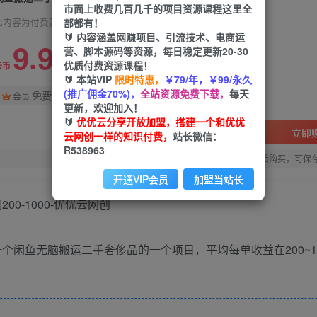
市面上收费几百几千的项目资源课程这里全
部都有！
此内容为付费资源，请付费后查看
🔰 内容涵盖网赚项目、引流技术、电商运
9.9
营、脚本源码等资源，每日稳定更新20-30
限时特惠
优质付费资源课程！
99
云币
云币
🔰 本站VIP
限时特惠，
￥79/年，￥99/永久
(推广佣金70%)，
全站资源免费下载，
每天
免费
会员
更新，欢迎加入！
🔰
优优云分享开放加盟，搭建一个和优优
立即
云网创一样的知识付费，
站长微信：
R538963
您当前未登录！建议登陆后购买，可保
开通VIP会员
加盟当站长
一个闲鱼无脑搬运二手奢侈品的一个项目，平均每单收益在200~10