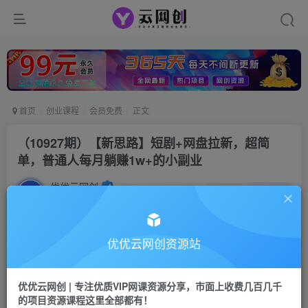
首页
创业课程
会员免费
正文
（10927期）【新思路】短剧+网盘拉新，超简
单，普通人每月躺赚1w+的小副业
优优云网创
私信
关注
2年前发布
42
0
付费资源
优优云网创资源站
（10927期）【新思路】短剧+网盘拉新，超简单，普通人每月躺赚1w+的小副业
此内容为付费资源，请付费后查看
优优云网创 | 专注优质VIP网课资源分享，市面上收费几百几千
9.9
限时特惠
的项目资源课程这里全部都有！