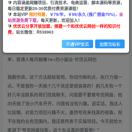
99
云币
云币
🔰 内容涵盖网赚项目、引流技术、电商运营、脚本源码等资源，
每日稳定更新20-30优质付费资源课程！
免费
会员
🔰 本站VIP
限时特惠，
￥79/年，￥99/永久 (推广佣金70%)，
全
站资源免费下载，
每天更新，欢迎加入！
立即购买
🔰
优优云分享开放加盟，搭建一个和优优云网创一样的知识付
费，
站长微信：R538963
您当前未登录！建议登陆后购买，可保存购买订单
开通VIP会员
加盟当站长
我跟你讲，这个方法超级管用，你动作麻利点，执行力强一
点，不是我吹一天搞个几千块还是很容易的！前几天有一个
好几年没联系的哥们找我聊天，问我要不要做夸克网盘，他
20天搞了张小汽车开开，问我有没有兴趣。说实话，我这人
比较懒，对苦力项目兴趣不大，虽然夸克来钱真的很香，但
不在我的业务范围内，我还是热衷于实操项目。今天就给大
家讲下“夸克网盘拉新，这个办法真的很管用！”