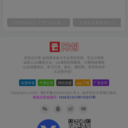
【阿里国际站】打造Top店铺&获得优质询盘客户，​95%的国际站讲师不会说的运营技巧
一份
优优云分享-全网首发各大平台项目资源、专注分享新
出网上vip赚钱方法、vip课程视频教程、付费网络课程
以及网赚培训，学习引流、建站、赚钱等，学项目技术
从这里开始！
友链申请
-
开通会员
-
网站加盟
-
app下载
-
广告合作
Copyright © 2023 ·
赣ICP备2024040251号-2
· 由
优优云分享
强力驱动.
本站已安全运行:
1638天16小时13分47秒