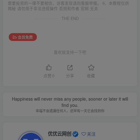
需要投资的一律不要相信，访客发现请向客服举报。 6、本教程仅供
揭秘 请勿用于非法违规操作 否则和作者 官网 无关
THE END
会员免费
喜欢就支持一下吧
点赞
0
分享
收藏
Happiness will never miss any people, sooner or later it will
find you.
幸福不会遗漏任何人，迟早有一天它会找到你
优优云网创
关注