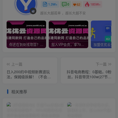
1.3W+
0
185W+
62
越长大越孤单 ，越长大越不安
你还在到处找项目？还在当韭菜？我靠网创资源站一个月收入5万+，曾经我也是个失败者。
加入VIP会员，享70%的推广提成，免费学习多种网上创业课程，菜鸟秒变大神！
上一篇
下一篇
日入200的中视频新赛道玩
抖音电商教程：0基础，0粉
法，保姆级拆解！（不会暴
丝，抖音带货100w(27节视
富，胜在稳定）
频课)
相关推荐