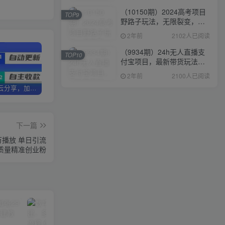
（10150期）2024高考项目
TOP9
野路子玩法，无限裂变，最
高一天1W＋！
2年前
2102人已阅读
（9934期）24h无人直播支
TOP10
付宝项目，最新带货玩法，
纯躺赚实测日入500+
2年前
2100人已阅读
加盟优优云分享，加盟搭建同款知识付费资源网站，实现长期稳定被动收入~
卖项目两年半变现150W+ 学员反馈好评如潮，长期稳定变现，可以一直干到老！
优优云分享【VIP会员专属交流群】
下一篇
万播放 单日引流
高质量精准创业粉