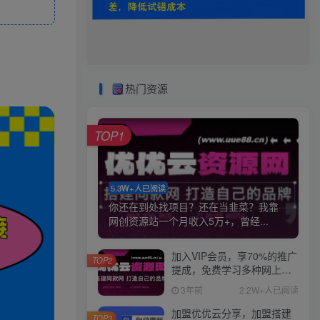
热门资源
TOP1
5.3W+人已阅读
你还在到处找项目？还在当韭菜？我靠
网创资源站一个月收入5万+，曾经...
加入VIP会员，享70%的推广
TOP2
提成，免费学习多种网上创
业课程，菜鸟秒变大神！
3年前
2.2W+人已阅读
加盟优优云分享，加盟搭建
TOP3