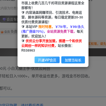
市面上收费几百几千的项目资源课程这里全
部都有！
此内容为付费资源，请付费后查看
🔰 内容涵盖网赚项目、引流技术、电商运
营、脚本源码等资源，每日稳定更新20-30
会员专属资源
优质付费资源课程！
🔰 本站VIP
限时特惠，
￥79/年，￥99/永久
(推广佣金70%)，
全站资源免费下载，
每天
免费
会员
更新，欢迎加入！
🔰
优优云分享开放加盟，搭建一个和优优
您暂无购买权限，请
云网创一样的知识付费，
站长微信：
R538963
开通会员
开通VIP会员
加盟当站长
开轻松日入1000+，单开收益也更多，游戏金币秒回收。
都可以。
内容已隐藏，请付费后查看