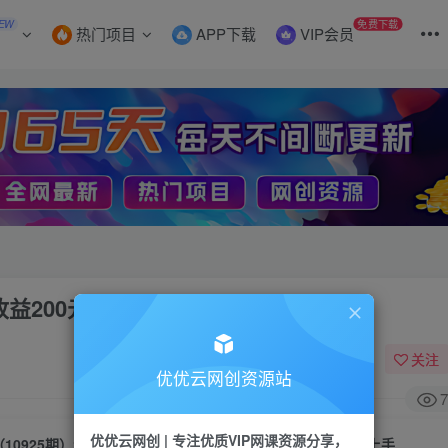
EW
免费下载
热门项目
APP下载
VIP会员
益200元 小白无脑上手
关注
优优云网创资源站
7
优优云网创 | 专注优质VIP网课资源分享，
（10925期）游戏全自动搬砖，单号每天收益200元 小白无脑上手