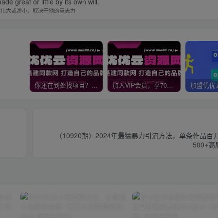
de great or little by its own will.
人伟大或渺小，取决于他的意志力
你还在到处找项目？还在当韭菜？我靠网创资源站一个月收入5万+，曾经我也是个失败者。
加入VIP会员，享70%的推广提成，免费学习多种网上创业课程，菜鸟秒变大神！
（10920期）2024年最猛暴力引流方法，单条作品百
500+