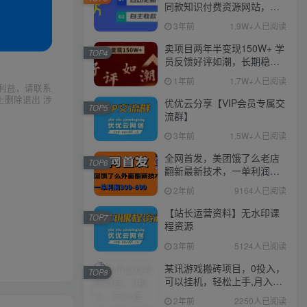
同款知识付费资源网站，实
现长期稳定被动收入~
3年前
1.9W+人已阅读
卖项目两年半变现150W+ 学
TOP4
员反馈好评如潮，长期稳定
变现，可以一直干到老！
1年前
1.7W+人已阅读
利益，请联系
上删除退出 涉
优优云分享【VIP会员专属交
TOP5
流群】
3年前
1.5W+人已阅读
全网首发，美团饿了么老店
TOP6
翻新最新技术，一单利润
300-600
2年前
9164人已阅读
【站长运营资料】无水印课
TOP7
程资源
3年前
5124人已阅读
某讯游戏搬砖项目，0投入，
TOP8
可以挂机，轻松上手,月入
3000+上不封顶
2年前
2250人已阅读