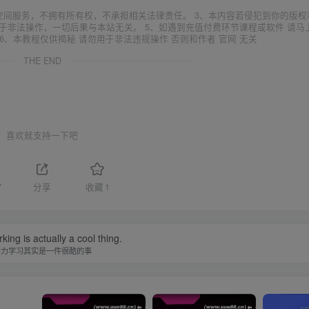
空间服务，不拥有所有权，不承担相关法律责任。 3、本内容若侵犯到你的版权
于非法操作，一切后果与本站无关。 5、如遇到充值付费环节课程或软件 请马
6、本教程仅供揭秘 请勿用于非法违规操作 否则和作者 官网 无关
THE END
喜欢就支持一下吧
7
分享
收藏
1
ing is actually a cool thing.
努力学习其实是一件很酷的事