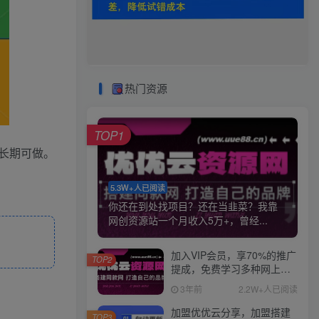
热门资源
TOP1
长期可做。
5.3W+人已阅读
你还在到处找项目？还在当韭菜？我靠
网创资源站一个月收入5万+，曾经...
加入VIP会员，享70%的推广
TOP2
提成，免费学习多种网上创
业课程，菜鸟秒变大神！
3年前
2.2W+人已阅读
加盟优优云分享，加盟搭建
TOP3