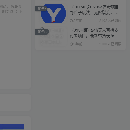
（10150期）2024高考项目
利益，请联系
TOP9
上删除退出 涉
野路子玩法，无限裂变，最
高一天1W＋！
2年前
2102人已阅读
（9934期）24h无人直播支
TOP10
付宝项目，最新带货玩法，
纯躺赚实测日入500+
2年前
2100人已阅读