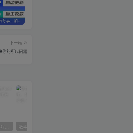
加盟优优云分享，加盟搭建同款知识付费资源网站，实现长期稳定被动收入~
卖项目两年半变现150W+ 学员反馈好评如潮，长期稳定变现，可以一直干到老！
优优云分享【VIP会员专属交流群】
下一篇
决你的所以问题
在小红书引流私域卖壁纸每张29元单日最高卖出200张(0-1搭建教程)
数字人操作员，数字人直播搭建、多路开播、选品技巧，0-1开播流程