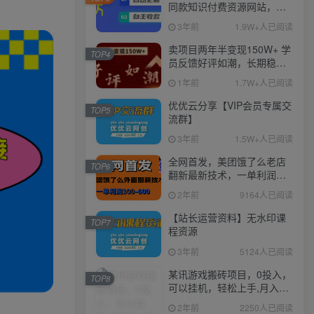
同款知识付费资源网站，实
现长期稳定被动收入~
3年前
1.9W+人已阅读
卖项目两年半变现150W+ 学
TOP4
员反馈好评如潮，长期稳定
变现，可以一直干到老！
1年前
1.7W+人已阅读
优优云分享【VIP会员专属交
TOP5
流群】
3年前
1.5W+人已阅读
全网首发，美团饿了么老店
TOP6
翻新最新技术，一单利润
300-600
2年前
9164人已阅读
【站长运营资料】无水印课
TOP7
程资源
3年前
5124人已阅读
某讯游戏搬砖项目，0投入，
TOP8
可以挂机，轻松上手,月入
3000+上不封顶
2年前
2250人已阅读