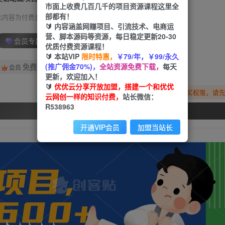
市面上收费几百几千的项目资源课程这里全
部都有！
此内容为付费资源，请付费后查看
🔰 内容涵盖网赚项目、引流技术、电商运
营、脚本源码等资源，每日稳定更新20-30
会员专属资源
优质付费资源课程！
🔰 本站VIP
限时特惠，
￥79/年，￥99/永久
(推广佣金70%)，
全站资源免费下载，
每天
免费
会员
更新，欢迎加入！
🔰
优优云分享开放加盟，搭建一个和优优
您暂无购买权限，请
云网创一样的知识付费，
站长微信：
R538963
开通会员
开通VIP会员
加盟当站长