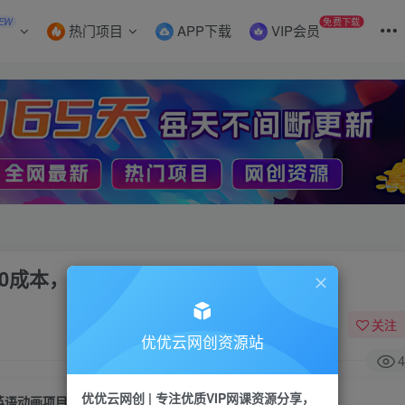
EW
免费下载
热门项目
APP下载
VIP会员
，0成本，长期可做
关注
优优云网创资源站
4
优优云网创 | 专注优质VIP网课资源分享，
英语动画项目，一部手机单日变现600+，0成本，长期可做