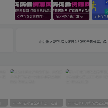
你还在到处找项目？还在当韭菜？我靠网创资源站一个月收入5万+，曾经我也是个失败者。
加入VIP会员，享70%的推广提成，免费学习多种网上创业课程，菜鸟秒变大神！
小说推文夸克UC大佬日入3张纯干货分享，解
一份资料多种变现方式，小白也能轻松上手，日入800不是问题
2024抖音小店全新打法，让普通人也能学会做一家长久稳定赚钱的抖店