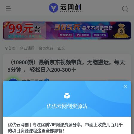
首页
创业课程
会员免费
正文
（10900期）最新京东视频带货，无脑搬运，每天
5分钟 ， 轻松日入200-300＋
优优云网创
私信
关注
2年前更新
26
59
付费资源
优优云网创资源站
（10900期）最新京东视频带货，无脑搬运，每天5分钟 ， 轻松日入200-300＋
此内容为付费资源，请付费后查看
优优云网创 | 专注优质VIP网课资源分享，市面上收费几百几千
会员专属资源
的项目资源课程这里全部都有！