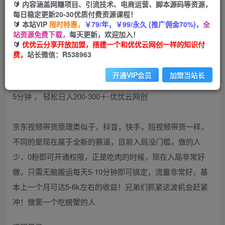
🔰 内容涵盖网赚项目、引流技术、电商运营、脚本源码等资源，
免费
每日稳定更新20-30优质付费资源课程！
会员
🔰 本站VIP
限时特惠，
￥79/年，￥99/永久 (推广佣金70%)，
全
您暂无购买权限，请先开通会员
站资源免费下载，
每天更新，欢迎加入！
🔰
优优云分享开放加盟，搭建一个和优优云网创一样的知识付
开通会员
费，
站长微信：R538963
开通VIP会员
加盟当站长
京东视频带货原理类似于，抖音，快手，短视频带货一样，
不同的是现在属于全新的赛道，目前入局没门槛，做的人
少，0粉即可开通权限，正是吃肉的时候，现在入局非常好
做，只需无脑搬运每天5-10分钟即可搞定，流量非常好，基
本上一个月可达5-6k左右的收益！兄弟们抓紧这波机会赶紧
冲！做第一个吃螃蟹的人