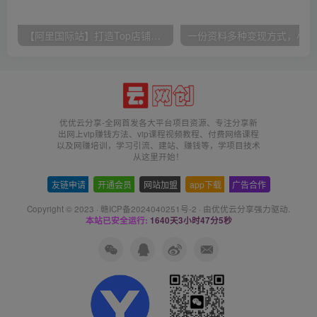
【阿里国际站】打造Top店铺&获得优质询盘客户，​95%的国际站讲师不会说的运营技巧
一份
优优云分享-全网首发各大平台项目资源、专注分享新
出网上vip赚钱方法、vip课程视频教程、付费网络课程
以及网赚培训，学习引流、建站、赚钱等，学项目技术
从这里开始！
友链申请
-
开通会员
-
网站加盟
-
app下载
-
广告合作
Copyright © 2023 ·
赣ICP备2024040251号-2
· 由
优优云分享
强力驱动.
本站已安全运行:
1640天3小时47分5秒