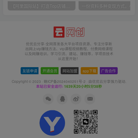
【阿里国际站】打造Top店铺&获得优质询盘客户，​95%的国际站讲师不会说的运营技巧
一份
优优云分享-全网首发各大平台项目资源、专注分享新
出网上vip赚钱方法、vip课程视频教程、付费网络课程
以及网赚培训，学习引流、建站、赚钱等，学项目技术
从这里开始！
友链申请
-
开通会员
-
网站加盟
-
app下载
-
广告合作
Copyright © 2023 ·
赣ICP备2024040251号-2
· 由
优优云分享
强力驱动.
本站已安全运行:
1639天20小时5分38秒