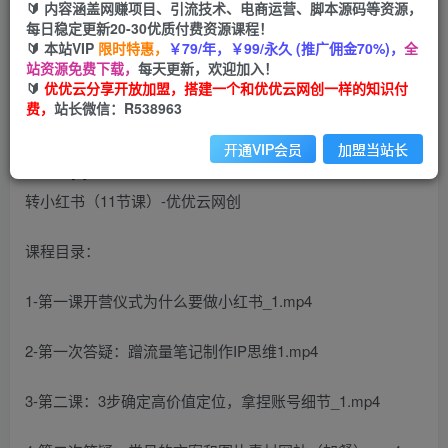
99
云币
云币
🔰 内容涵盖网赚项目、引流技术、电商运营、脚本源码等资源，
每日稳定更新20-30优质付费资源课程！
免费
会员
🔰 本站VIP
限时特惠，
￥79/年，￥99/永久 (推广佣金70%)，
全
站资源免费下载，
每天更新，欢迎加入！
立即购买
🔰
优优云分享开放加盟，搭建一个和优优云网创一样的知识付
费，
站长微信：R538963
您当前未登录！建议登陆后购买，可保存购买订单
开通VIP会员
加盟当站长
课程目录：
1-第一课开营仪式为什么要做小红书_1.mp4
2-第一次答疑：蹭流量笔记制作IP思维1.mp4
3-第二课：3步确定高价值定位，拿捏账号细节_1.mp4