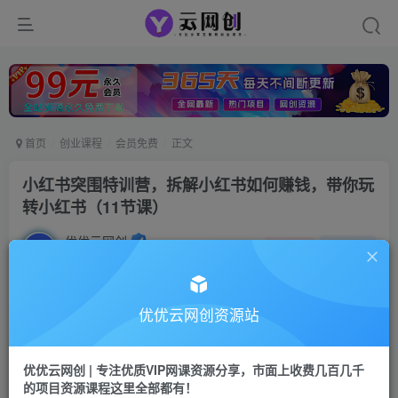
首页
创业课程
会员免费
正文
小红书突围特训营，拆解小红书如何赚钱，带你玩
转小红书（11节课）
优优云网创
私信
关注
2年前发布
23
0
付费资源
优优云网创资源站
小红书突围特训营，拆解小红书如何赚钱，带你玩转小红书（11节课）
此内容为付费资源，请付费后查看
优优云网创 | 专注优质VIP网课资源分享，市面上收费几百几千
9.9
限时特惠
的项目资源课程这里全部都有！