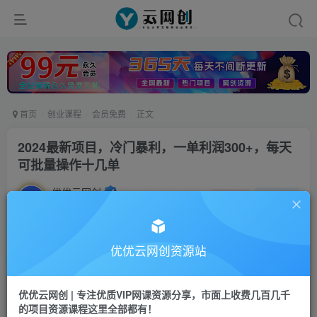
首页
创业课程
会员免费
正文
2024最新项目，冷门暴利，一单利润300+，每天
可批量操作十几单
优优云网创
私信
关注
2年前发布
62
0
付费资源
优优云网创资源站
2024最新项目，冷门暴利，一单利润300+，每天可批量操作十几单
此内容为付费资源，请付费后查看
优优云网创 | 专注优质VIP网课资源分享，市面上收费几百几千
9.9
限时特惠
的项目资源课程这里全部都有！