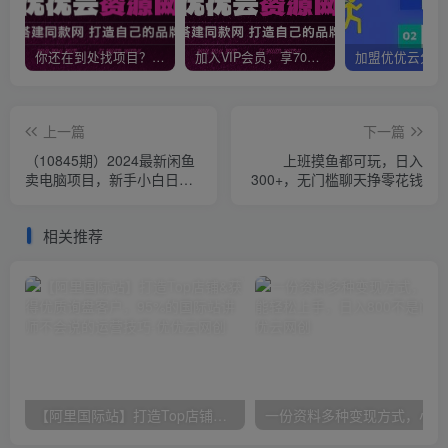
你还在到处找项目？还在当韭菜？我靠网创资源站一个月收入5万+，曾经我也是个失败者。
加入VIP会员，享70%的推广提成，免费学习多种网上创业课程，菜鸟秒变大神！
上一篇
下一篇
（10845期）2024最新闲鱼
上班摸鱼都可玩，日入
卖电脑项目，新手小白日入
300+，无门槛聊天挣零花钱
3K+，最真实的项目教学
相关推荐
【阿里国际站】打造Top店铺&获得优质询盘客户，​95%的国际站讲师不会说的运营技巧
一份