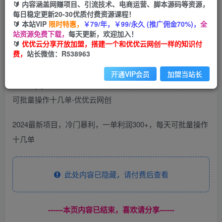
99
云币
云币
🔰 内容涵盖网赚项目、引流技术、电商运营、脚本源码等资源，
每日稳定更新20-30优质付费资源课程！
免费
会员
🔰 本站VIP
限时特惠，
￥79/年，￥99/永久 (推广佣金70%)，
全
站资源免费下载，
每天更新，欢迎加入！
立即购买
🔰
优优云分享开放加盟，搭建一个和优优云网创一样的知识付
费，
站长微信：R538963
您当前未登录！建议登陆后购买，可保存购买订单
开通VIP会员
加盟当站长
2024最新项目，冷门暴利，一单利润300+，每天可批量操作
十几单
此处内容已隐藏，请付费后查看
------本页内容已结束，喜欢请分享------