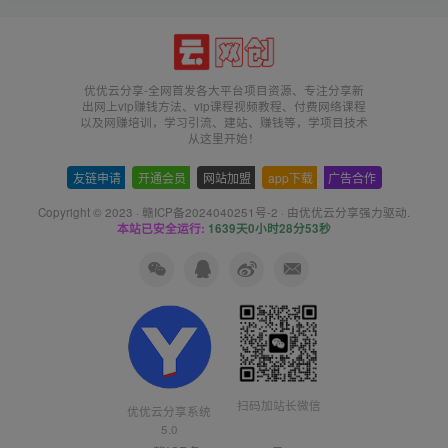
优优云分享-全网首发各大平台项目资源、专注分享新
出网上vip赚钱方法、vip课程视频教程、付费网络课程
以及网赚培训，学习引流、建站、赚钱等，学项目技术
从这里开始！
友链申请
-
开通会员
-
网站加盟
-
app下载
-
广告合作
Copyright © 2023 ·
赣ICP备2024040251号-2
· 由
优优云分享
强力驱动.
本站已安全运行:
1639天0小时28分53秒
扫码加站长微信
优优云分享系统
5.0