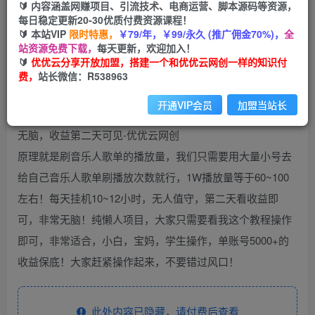
🔰 内容涵盖网赚项目、引流技术、电商运营、脚本源码等资源，
免费
每日稳定更新20-30优质付费资源课程！
会员
🔰 本站VIP
限时特惠，
￥79/年，￥99/永久 (推广佣金70%)，
全
您暂无购买权限，请先开通会员
站资源免费下载，
每天更新，欢迎加入！
🔰
优优云分享开放加盟，搭建一个和优优云网创一样的知识付
开通会员
费，
站长微信：R538963
开通VIP会员
加盟当站长
原理就是刷音乐人歌单的播放量，我们只需要用大量小号去
给自己音乐人歌单刷播放次数就行，1W播放量等于60~100
左右！每天挂机10~12小时，无人值守，第二天看收益即
可，非常无脑！纯懒人项目，大家只需要看我这个教程操作
即可，非常适合，小白，宝妈，学生操作，单账号5000+的
收益保底！大家赶紧操作起来，不要错过风口！
此处内容已隐藏，请付费后查看