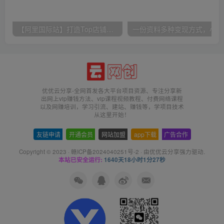
【阿里国际站】打造Top店铺&获得优质询盘客户，​95%的国际站讲师不会说的运营技巧
一份
优优云分享-全网首发各大平台项目资源、专注分享新
出网上vip赚钱方法、vip课程视频教程、付费网络课程
以及网赚培训，学习引流、建站、赚钱等，学项目技术
从这里开始！
友链申请
-
开通会员
-
网站加盟
-
app下载
-
广告合作
Copyright © 2023 ·
赣ICP备2024040251号-2
· 由
优优云分享
强力驱动.
本站已安全运行:
1640天18小时1分27秒