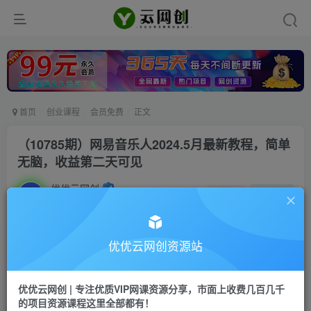
首页
创业课程
会员免费
正文
（10785期）网易音乐人2024.5月最新教程，简单
无脑，收益第二天可见
优优云网创
私信
关注
2年前更新
60
64
付费资源
优优云网创资源站
（10785期）网易音乐人2024.5月最新教程，简单无脑，收益第二天可见
此内容为付费资源，请付费后查看
优优云网创 | 专注优质VIP网课资源分享，市面上收费几百几千
会员专属资源
的项目资源课程这里全部都有！