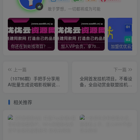
敢于梦想，一切都将成为可能
你还在到处找项目？还在当韭菜？我靠网创资源站一个月收入5万+，曾经我也是个失败者。
加入VIP会员，享70%的推广提成，免费学习多种网上创业课程，菜鸟秒变大神！
上一篇
下一篇
（10786期）手把手分享用
全网首发挂机项目，不看设
AI批量生成说唱影视解说视
备，全自动赏金联盟挂机日
频，1天生成上百条，真的賺
赚1000+
麻了！
相关推荐