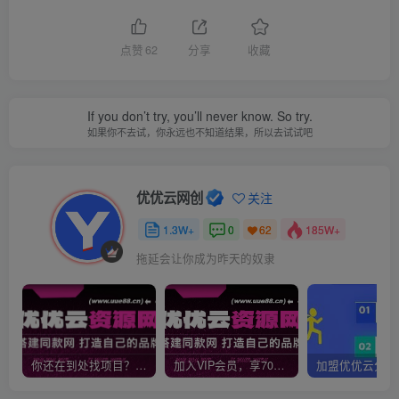
点赞
62
分享
收藏
If you don’t try, you’ll never know. So try.
如果你不去试，你永远也不知道结果，所以去试试吧
优优云网创
关注
1.3W+
0
185W+
62
拖延会让你成为昨天的奴隶
你还在到处找项目？还在当韭菜？我靠网创资源站一个月收入5万+，曾经我也是个失败者。
加入VIP会员，享70%的推广提成，免费学习多种网上创业课程，菜鸟秒变大神！