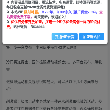
🔰 内容涵盖网赚项目、引流技术、电商运营、脚本源码等资源，
免费
每日稳定更新20-30优质付费资源课程！
会员
🔰 本站VIP
限时特惠，
￥79/年，￥99/永久 (推广佣金70%)，
全
您暂无购买权限，请先开通会员
站资源免费下载，
每天更新，欢迎加入！
🔰
优优云分享开放加盟，搭建一个和优优云网创一样的知识付
开通会员
费，
站长微信：R538963
开通VIP会员
加盟当站长
冷门赛道掘金，国外极限运动视频合集，多平台发布，赚收
益
做极限运动相关视频很容易火，可以从以下几个方面来分
析：
刺激感：极限运动本身就是一种追求刺激和挑战的活动，参
与者往往在极端条件下进行各种高难度动作，观众通过视频