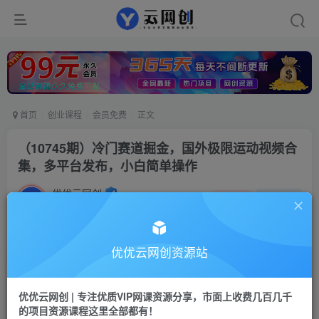
首页
创业课程
会员免费
正文
（10745期）冷门赛道掘金，国外极限运动视频合
集，多平台发布，小白简单操作
优优云网创
私信
关注
2年前更新
12
62
付费资源
优优云网创资源站
（10745期）冷门赛道掘金，国外极限运动视频合集，多平台发布，小白简单操作
此内容为付费资源，请付费后查看
优优云网创 | 专注优质VIP网课资源分享，市面上收费几百几千
会员专属资源
的项目资源课程这里全部都有！