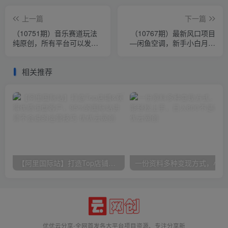
上一篇
下一篇
（10751期）音乐赛道玩法
（10767期）最新风口项目
纯原创，所有平台可以发
—闲鱼空调，新手小白月入
布，小白轻松上手
过万，操作简单，无需垫资
相关推荐
【阿里国际站】打造Top店铺&获得优质询盘客户，​95%的国际站讲师不会说的运营技巧
一份
优优云分享-全网首发各大平台项目资源、专注分享新