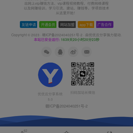
出网上vip赚钱方法、vip课程视频教程、付费网络课程
以及网赚培训，学习引流、建站、赚钱等，学项目技术
从这里开始！
友链申请
-
开通会员
-
网站加盟
-
app下载
-
广告合作
Copyright © 2023 ·
赣ICP备2024040251号-2
· 由
优优云分享
强力驱动.
本站已安全运行:
1639天20小时20分23秒
扫码加站长微信
优优云分享系统
5.0
赣ICP备2024040251号-2
62