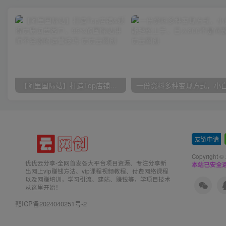
【阿里国际站】打造Top店铺&获得优质询盘客户，​95%的国际站讲师不会说的运营技巧
友链申请
-
Copyright ©
优优云分享-全网首发各大平台项目资源、专注分享新
本站已安全运
出网上vip赚钱方法、vip课程视频教程、付费网络课程
以及网赚培训，学习引流、建站、赚钱等，学项目技术
从这里开始！
赣ICP备2024040251号-2