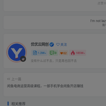
点赞
0
I'm not la
我
优优云网创
关注
1.3W+
0
185W+
62
没有什么过不去，只是再也回不去
上一篇
闲鱼电商运营高级课程，一部手机学会闲鱼开店赚钱
相关推荐