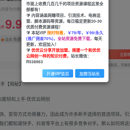
市面上收费几百几千的项目资源课程这里全
部都有！
此内容为付费资源，请付费后查看
🔰 内容涵盖网赚项目、引流技术、电商运
9.9
营、脚本源码等资源，每日稳定更新20-30
限时特惠
优质付费资源课程！
99
云币
云币
🔰 本站VIP
限时特惠，
￥79/年，￥99/永久
(推广佣金70%)，
全站资源免费下载，
每天
免费
会员
更新，欢迎加入！
🔰
优优云分享开放加盟，搭建一个和优优
立即
云网创一样的知识付费，
站长微信：
R538963
您当前未登录！建议登陆后购买，可保
开通VIP会员
加盟当站长
上手【揭秘】
快、变现方式也很暴力，因此成为许多新手选择的首选项目。引
我们都知道快手、抖音等平台上有很多竞争对手。那么如何将这