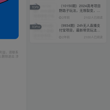
（10150期）2024高考项目
TOP9
野路子玩法，无限裂变，最
高一天1W＋！
2年前
2102人已阅读
（9934期）24h无人直播支
TOP10
付宝项目，最新带货玩法，
纯躺赚实测日入500+
2年前
2100人已阅读
利益，请联系
上删除退出 涉