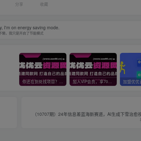
分享
收藏
zy, I'm on energy saving mode.
不懒，我只是开启了节能模式
你还在到处找项目？还在当韭菜？我靠网创资源站一个月收入5万+，曾经我也是个失败者。
加入VIP会员，享70%的推广提成，免费学习多种网上创业课程，菜鸟秒变大神！
（10707期）24年信息差蓝海新赛道，AI生成下雪治愈