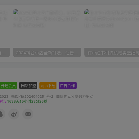
一份资料多种变现方式，小白也能轻松上手，日入800不是问题
2024抖音小店全新打法，让普通人也能学会做一家长久稳定赚钱的抖店
开通会员
-
网站加盟
-
app下载
-
广告合作
 2023 ·
赣ICP备2024040251号-2
· 由
优优云分享
强力驱动.
行:
1638天15小时23分27秒