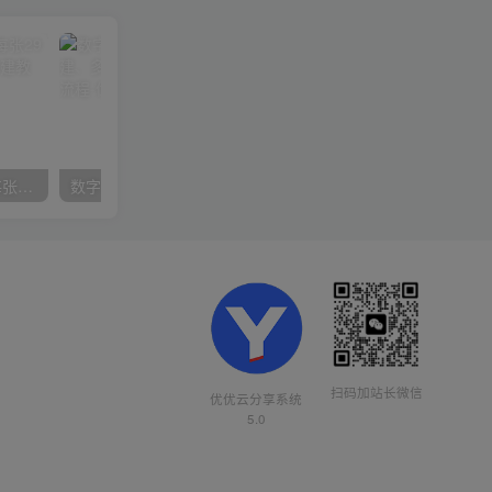
在小红书引流私域卖壁纸每张29元单日最高卖出200张(0-1搭建教程)
数字人操作员，数字人直播搭建、多路开播、选品技巧，0-1开播流程
扫码加站长微信
优优云分享系统
5.0