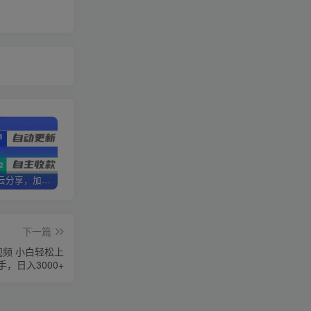
加盟优优云分享，加盟搭建同款知识付费资源网站，实现长期稳定被动收入~
卖项目两年半变现150W+ 学员反馈好评如潮，长期稳定变现，可以一直干到老！
优优云分享【VIP会员专属交流群】
下一篇
视频 小白轻松上
手，日入3000+