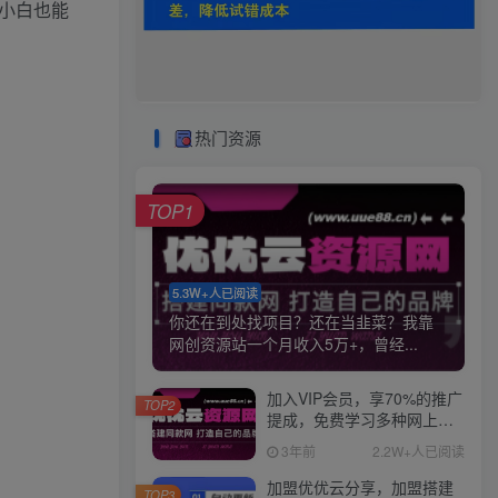
小白也能
热门资源
TOP1
5.3W+人已阅读
你还在到处找项目？还在当韭菜？我靠
网创资源站一个月收入5万+，曾经...
加入VIP会员，享70%的推广
TOP2
提成，免费学习多种网上创
业课程，菜鸟秒变大神！
3年前
2.2W+人已阅读
加盟优优云分享，加盟搭建
TOP3