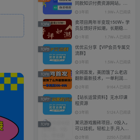
同款知识付费资源网站，实
现长期稳定被动收入~
3年前
1.9W+人已阅读
卖项目两年半变现150W+ 学
TOP4
员反馈好评如潮，长期稳定
变现，可以一直干到老！
1年前
1.7W+人已阅读
优优云分享【VIP会员专属交
TOP5
流群】
3年前
1.5W+人已阅读
全网首发，美团饿了么老店
TOP6
翻新最新技术，一单利润
300-600
2年前
9164人已阅读
【站长运营资料】无水印课
TOP7
程资源
3年前
5124人已阅读
某讯游戏搬砖项目，0投入，
TOP8
可以挂机，轻松上手,月入
3000+上不封顶
2年前
2250人已阅读