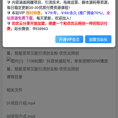
99
云币
云币
🔰 内容涵盖网赚项目、引流技术、电商运营、脚本源码等资源，
每日稳定更新20-30优质付费资源课程！
免费
会员
🔰 本站VIP
限时特惠，
￥79/年，￥99/永久 (推广佣金70%)，
全
站资源免费下载，
每天更新，欢迎加入！
立即购买
🔰
优优云分享开放加盟，搭建一个和优优云网创一样的知识付
费，
站长微信：R538963
您当前未登录！建议登陆后购买，可保存购买订单
开通VIP会员
加盟当站长
课程目录
相关文件
01项目介绍.mp4
02变现方式.mp4