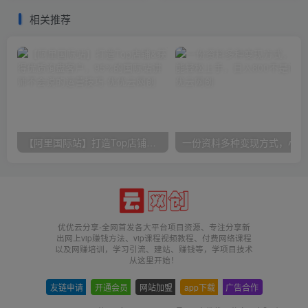
相关推荐
【阿里国际站】打造Top店铺&获得优质询盘客户，​95%的国际站讲师不会说的运营技巧
一份
优优云分享-全网首发各大平台项目资源、专注分享新
出网上vip赚钱方法、vip课程视频教程、付费网络课程
以及网赚培训，学习引流、建站、赚钱等，学项目技术
从这里开始！
友链申请
-
开通会员
-
网站加盟
-
app下载
-
广告合作