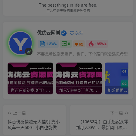
The best things in life are free.
生活中最美好的事都是免费的
优优云网创
关注
1.3W+
0
185W+
62
不要急着说别无选择，也许、下个路口就会遇见希望
你还在到处找项目？还在当韭菜？我靠网创资源站一个月收入5万+，曾经我也是个失败者。
加入VIP会员，享70%的推广提成，免费学习多种网上创业课程，菜鸟秒变大神！
上一篇
下一篇
抖音伤感情歌无人挂机 靠小
（10663期）白手起家从零
风车一天500+ 小白也能做
到月入3W+，最新风口项目-
工业风扇赚钱教学