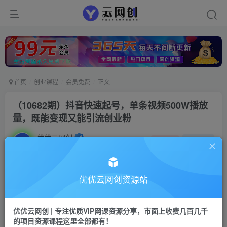
首页
创业课程
会员免费
正文
（10682期）抖音快速起号，单条视频500W播放
量，既能变现又能引流创业粉
优优云网创
私信
关注
2年前发布
52
0
付费资源
优优云网创资源站
（10682期）抖音快速起号，单条视频500W播放量，既能变现又能引流创业粉
此内容为付费资源，请付费后查看
优优云网创 | 专注优质VIP网课资源分享，市面上收费几百几千
9.9
限时特惠
的项目资源课程这里全部都有！