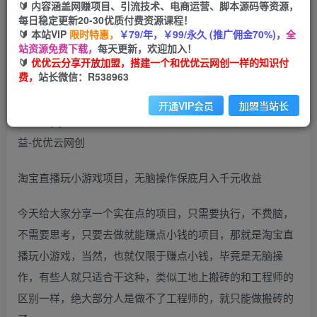
99
云币
云币
🔰 内容涵盖网赚项目、引流技术、电商运营、脚本源码等资源，
每日稳定更新20-30优质付费资源课程！
免费
会员
🔰 本站VIP
限时特惠，
￥79/年，￥99/永久 (推广佣金70%)，
全
站资源免费下载，
每天更新，欢迎加入！
立即购买
🔰
优优云分享开放加盟，搭建一个和优优云网创一样的知识付
费，
站长微信：R538963
您当前未登录！建议登陆后购买，可保存购买订单
开通VIP会员
加盟当站长
淘宝直播玩小游戏项目，无脑操作保底月入千元收益
今天给大家分享一个实在点的项目，只需要执行，不费脑，
不需要思考，只要去做就能赚点小钱的项目，那就是淘宝直
播玩小游戏，当然，也就仅限于赚点小钱，毕竟是无脑操
作，有些人就只适合干这种，类似工地上搬砖的和工程师的
区别一样，绝大部分人是做不了工程师的，就只能做搬砖的