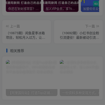
你还在到处找项目？还在当韭菜？我靠网创资源站一个月收入5万+，曾经我也是个失败者。
加入VIP会员，享70%的推广提成，免费学习多种网上创业课程，菜鸟秒变大神！
上一篇
下一篇
（10673期）闲鱼夏季冰箱
（10692期）小红书创业粉
项目，轻松月入过万，让你
引流捷径！最新被动引流方
躺赚到爽
法大揭秘，实现每日300+精
准引流
相关推荐
【阿里国际站】打造Top店铺&获得优质询盘客户，​95%的国际站讲师不会说的运营技巧
一份