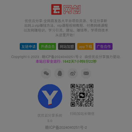
优优云分享-全网首发各大平台项目资源、专注分享新
出网上vip赚钱方法、vip课程视频教程、付费网络课程
以及网赚培训，学习引流、建站、赚钱等，学项目技术
从这里开始！
友链申请
-
开通会员
-
网站加盟
-
app下载
-
广告合作
Copyright © 2023 ·
赣ICP备2024040251号-2
· 由
优优云分享
强力驱动.
本站已安全运行:
1642天7小时6分23秒
扫码加站长微信
优优云分享系统
5.0
赣ICP备2024040251号-2