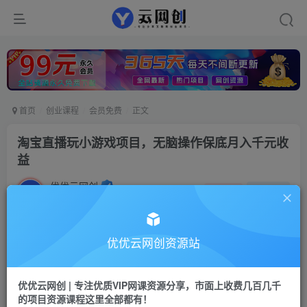
首页
创业课程
会员免费
正文
淘宝直播玩小游戏项目，无脑操作保底月入千元收
益
优优云网创
私信
关注
2年前更新
109
65
付费资源
优优云网创资源站
淘宝直播玩小游戏项目，无脑操作保底月入千元收益
此内容为付费资源，请付费后查看
优优云网创 | 专注优质VIP网课资源分享，市面上收费几百几千
9.9
限时特惠
的项目资源课程这里全部都有！