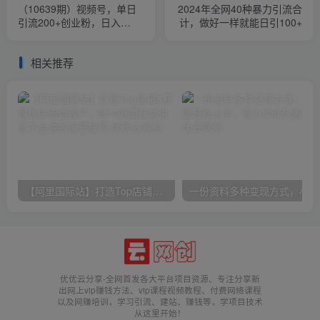
（10639期）视频号，单日
2024年全网40种暴力引流合
引流200+创业粉，日入
计，做好一样就能日引100+
5000+
相关推荐
【阿里国际站】打造Top店铺&获得优质询盘客户，​95%的国际站讲师不会说的运营技巧
一份
优优云分享-全网首发各大平台项目资源、专注分享新
出网上vip赚钱方法、vip课程视频教程、付费网络课程
以及网赚培训，学习引流、建站、赚钱等，学项目技术
从这里开始！