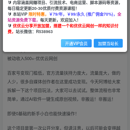
99
云币
云币
🔰 内容涵盖网赚项目、引流技术、电商运营、脚本源码等资源，
每日稳定更新20-30优质付费资源课程！
免费
会员
🔰 本站VIP
限时特惠，
￥79/年，￥99/永久 (推广佣金70%)，
全
站资源免费下载，
每天更新，欢迎加入！
立即购买
🔰
优优云分享开放加盟，搭建一个和优优云网创一样的知识付
费，
站长微信：R538963
您当前未登录！建议登陆后购买，可保存购买订单
开通VIP会员
加盟当站长
百家号变现门槛低，官方流量扶持力度大，流量庞大，做的
人少，很多自媒体创作者在这里成功变现。今天阿博给大家
拆解一下这个项目玩法，大家可以去试试。整体流程也非常
简单，通过AI软件一键生成原创视频，非搬运！非搬运！
即使0基础的新手小白也能快速操作！
这个项目是第一次公开分享，但请注意，以后可能会变得越