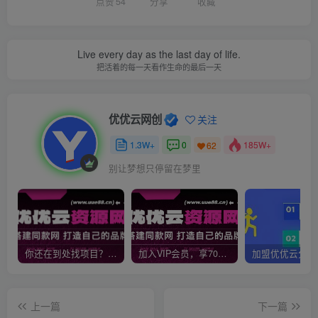
点赞
54
分享
收藏
Live every day as the last day of life.
把活着的每一天看作生命的最后一天
优优云网创
关注
1.3W+
0
185W+
62
别让梦想只停留在梦里
你还在到处找项目？还在当韭菜？我靠网创资源站一个月收入5万+，曾经我也是个失败者。
加入VIP会员，享70%的推广提成，免费学习多种网上创业课程，菜鸟秒变大神！
上一篇
下一篇