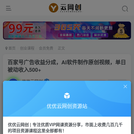
首页
创业课程
会员免费
正文
百家号广告收益分成，AI软件制作原创视频，单日
被动收入500+
优优云网创
私信
关注
2年前更新
1000
54
付费资源
优优云网创资源站
百家号广告收益分成，AI软件制作原创视频，单日被动收入500+
此内容为付费资源，请付费后查看
优优云网创 | 专注优质VIP网课资源分享，市面上收费几百几千
9.9
限时特惠
的项目资源课程这里全部都有！