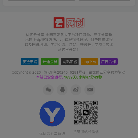
优优云分享-全网首发各大平台项目资源、专注分享新
出网上vip赚钱方法、vip课程视频教程、付费网络课程
以及网赚培训，学习引流、建站、赚钱等，学项目技术
从这里开始！
友链申请
-
开通会员
-
网站加盟
-
app下载
-
广告合作
Copyright © 2023 ·
赣ICP备2024040251号-2
· 由
优优云分享
强力驱动.
本站已安全运行:
1639天0小时47分43秒
扫码加站长微信
优优云分享系统