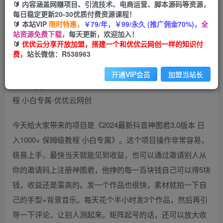
99
云币
云币
🔰 内容涵盖网赚项目、引流技术、电商运营、脚本源码等资源，
每日稳定更新20-30优质付费资源课程！
免费
会员
🔰 本站VIP
限时特惠，
￥79/年，￥99/永久 (推广佣金70%)，
全
站资源免费下载，
每天更新，欢迎加入！
立即购买
🔰
优优云分享开放加盟，搭建一个和优优云网创一样的知识付
费，
站长微信：R538963
您当前未登录！建议登陆后购买，可保存购买订单
开通VIP会员
加盟当站长
今天给大家带来的项目是《2024最新抖音神图君3.0版本 日
入1000+ 保姆级教程 小白专属》。这个项目操作非常容易，
极易上手，最快当天就能见到收益，也可以通过邀请别人从
你的邀请码上注册神图君，他挣的每一百块钱自己可以得5块
钱，收益还是蛮高的。发一个作品也很快，素材就拍一下自
己的手型+背景音乐。每天花个半小时发3个作品，然后再引
导一下评论，让别人测起来。矩阵起号的话，还可以放大收