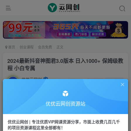
首页
创业课程
会员免费
正文
2024最新抖音神图君3.0版本 日入1000+ 保姆级教
程 小白专属
优优云网创
私信
关注
2年前更新
394
33
付费资源
优优云网创资源站
2024最新抖音神图君3.0版本 日入1000+ 保姆级教程 小白专属
此内容为付费资源，请付费后查看
优优云网创 | 专注优质VIP网课资源分享，市面上收费几百几千
9.9
限时特惠
的项目资源课程这里全部都有！