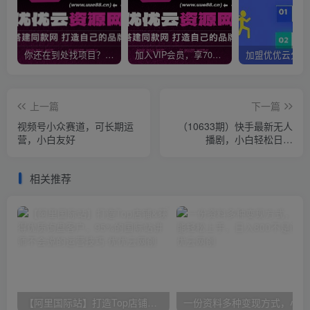
你还在到处找项目？还在当韭菜？我靠网创资源站一个月收入5万+，曾经我也是个失败者。
加入VIP会员，享70%的推广提成，免费学习多种网上创业课程，菜鸟秒变大神！
上一篇
下一篇
视频号小众赛道，可长期运
（10633期）快手最新无人
营，小白友好
播剧，小白轻松日入
4000+教你如何解决版权问
题，手机也能…
相关推荐
【阿里国际站】打造Top店铺&获得优质询盘客户，​95%的国际站讲师不会说的运营技巧
一份