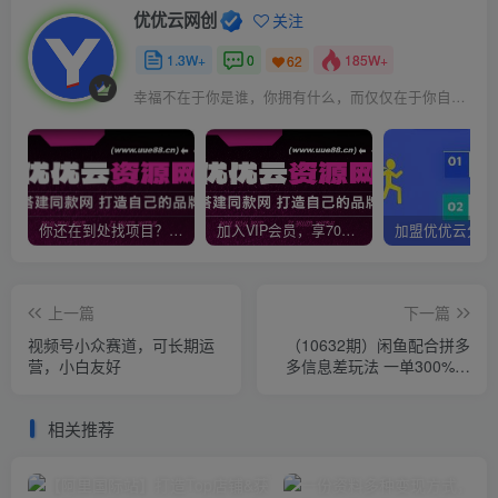
优优云网创
关注
1.3W+
0
185W+
62
幸福不在于你是谁，你拥有什么，而仅仅在于你自己怎么看待
你还在到处找项目？还在当韭菜？我靠网创资源站一个月收入5万+，曾经我也是个失败者。
加入VIP会员，享70%的推广提成，免费学习多种网上创业课程，菜鸟秒变大神！
上一篇
下一篇
视频号小众赛道，可长期运
（10632期）闲鱼配合拼多
营，小白友好
多信息差玩法 一单300%利
润 日入1000+ 平台不倒长期
稳定
相关推荐