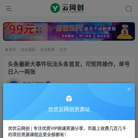
首页
创业课程
会员免费
正文
头条最新大事件玩法头条首发，可矩阵操作，单号
日入一两张
优优云网创
私信
关注
2年前更新
526
39
付费资源
优优云网创资源站
已售 1
头条最新大事件玩法头条首发，可矩阵操作，单号日入一两张
此内容为付费资源，请付费后查看
优优云网创 | 专注优质VIP网课资源分享，市面上收费几百几千
9.9
限时特惠
的项目资源课程这里全部都有！