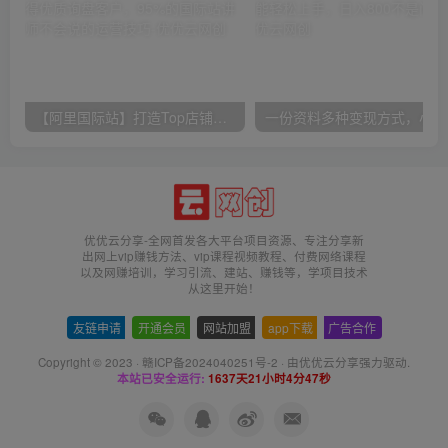
【阿里国际站】打造Top店铺&获得优质询盘客户，​95%的国际站讲师不会说的运营技巧
一份
优优云分享-全网首发各大平台项目资源、专注分享新
出网上vip赚钱方法、vip课程视频教程、付费网络课程
以及网赚培训，学习引流、建站、赚钱等，学项目技术
从这里开始！
友链申请
-
开通会员
-
网站加盟
-
app下载
-
广告合作
Copyright © 2023 ·
赣ICP备2024040251号-2
· 由
优优云分享
强力驱动.
本站已安全运行:
1637天21小时4分48秒