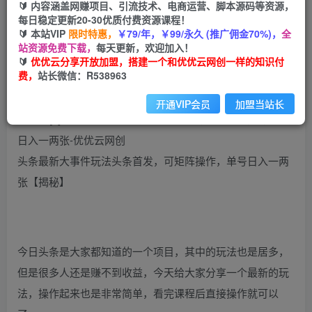
99
云币
云币
🔰 内容涵盖网赚项目、引流技术、电商运营、脚本源码等资源，
每日稳定更新20-30优质付费资源课程！
免费
会员
🔰 本站VIP
限时特惠，
￥79/年，￥99/永久 (推广佣金70%)，
全
站资源免费下载，
每天更新，欢迎加入！
立即购买
🔰
优优云分享开放加盟，搭建一个和优优云网创一样的知识付
费，
站长微信：R538963
您当前未登录！建议登陆后购买，可保存购买订单
开通VIP会员
加盟当站长
头条最新大事件玩法头条首发，可矩阵操作，单号日入一两
张【揭秘】
今日头条是大家都知道的一个项目，其中的玩法也是居多，
但是很多人还是赚不到收益，今天给大家分享一个最新的玩
法，操作起来也是非常简单，看完课程后直接操作就可以