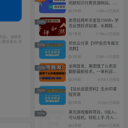
同款知识付费资源网站，实
现长期稳定被动收入~
3年前
1.9W+人已阅读
卖项目两年半变现150W+ 学
TOP4
员反馈好评如潮，长期稳定
变现，可以一直干到老！
1年前
1.7W+人已阅读
利益，请联系
上删除退出 涉
优优云分享【VIP会员专属交
TOP5
流群】
3年前
1.5W+人已阅读
全网首发，美团饿了么老店
TOP6
翻新最新技术，一单利润
300-600
2年前
9164人已阅读
【站长运营资料】无水印课
TOP7
程资源
3年前
5124人已阅读
某讯游戏搬砖项目，0投入，
TOP8
可以挂机，轻松上手,月入
3000+上不封顶
2年前
2250人已阅读