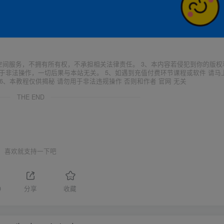
空间服务，不拥有所有权，不承担相关法律责任。 3、本内容若侵犯到你的版权
于非法操作，一切后果与本站无关。 5、如遇到充值付费环节课程或软件 请马
6、本教程仅供揭秘 请勿用于非法违规操作 否则和作者 官网 无关
THE END
喜欢就支持一下吧
0
分享
收藏