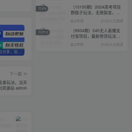
（10150期）2024高考项目
TOP9
野路子玩法，无限裂变，最
高一天1W＋！
2年前
2102人已阅读
（9934期）24h无人直播支
TOP10
付宝项目，最新带货玩法，
纯躺赚实测日入500+
2年前
2100人已阅读
加盟优优云分享，加盟搭建同款知识付费资源网站，实现长期稳定被动收入~
卖项目两年半变现150W+ 学员反馈好评如潮，长期稳定变现，可以一直干到老！
优优云分享【VIP会员专属交流群】
下一篇
信息差玩法，当天
资源站 admin