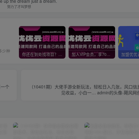
ive up the dream just a dream.
努力了才叫梦想
多少种
你还在到处找项目？还在当韭菜？我靠网创资源站一个月收入5万+，曾经我也是个失败者。
加入VIP会员，享70%的推广提成，免费学习多种网上创业课程，菜鸟秒变大神！
第一个
（10401期）大佬手游全新玩法，轻松日入几张，风口
见收益，小白一… admin的头像-飓风网创