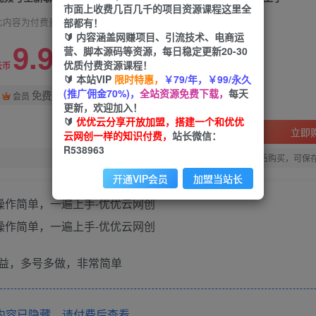
市面上收费几百几千的项目资源课程这里全
部都有！
此内容为付费资源，请付费后查看
🔰 内容涵盖网赚项目、引流技术、电商运
9.9
营、脚本源码等资源，每日稳定更新20-30
限时特惠
优质付费资源课程！
99
云币
云币
🔰 本站VIP
限时特惠，
￥79/年，￥99/永久
(推广佣金70%)，
全站资源免费下载，
每天
免费
会员
更新，欢迎加入！
🔰
优优云分享开放加盟，搭建一个和优优
立即
云网创一样的知识付费，
站长微信：
R538963
您当前未登录！建议登陆后购买，可保
开通VIP会员
加盟当站长
益，多号多做，非常简单
内容已隐藏，请付费后查看