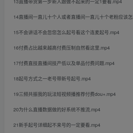
13直播带货第一步新人跟做不起来的一定1要看.mp4
14直播间一直儿十个人或者直播间一直儿十个老粉应该怎必
15不会讲话不会忽您怎么起号看这个连麦起号.mp4
16付费占比越来越高付费压制自然看这里.mp4
17付费直技直播间技产低以及单品付费问题.mp4
18起号方式之一老号带新号起号.mp4
19三频共振我的玩法短视频播推荐付费dou+.mp4
20为什么直播数据做的好系统不推流.mp4
21新手起号详细起不来号的一定要看.mp4