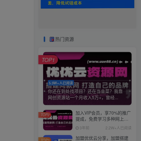
热门资源
TOP1
5.3W+人已阅读
你还在到处找项目？还在当韭菜？我靠
网创资源站一个月收入5万+，曾经...
加入VIP会员，享70%的推广
TOP2
提成，免费学习多种网上创
业课程，菜鸟秒变大神！
3年前
2.2W+人已阅读
加盟优优云分享，加盟搭建
TOP3