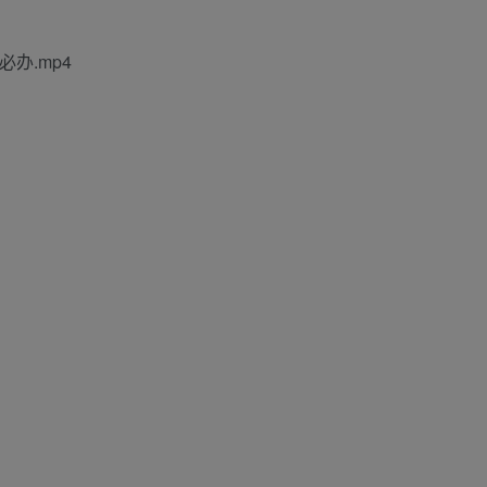
办.mp4