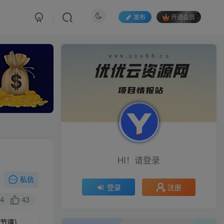
发布
开通会员
HI！请登录
私信
注册
登录
4
43
6节课）