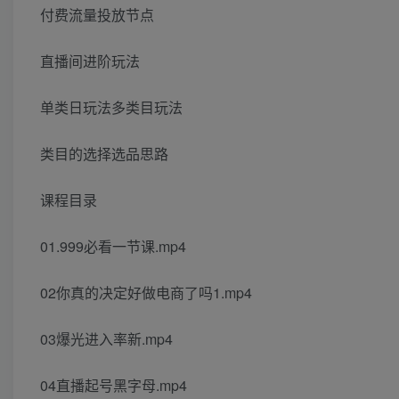
付费流量投放节点
直播间进阶玩法
单类日玩法多类目玩法
类目的选择选品思路
课程目录
01.999必看一节课.mp4
02你真的决定好做电商了吗1.mp4
03爆光进入率新.mp4
04直播起号黑字母.mp4