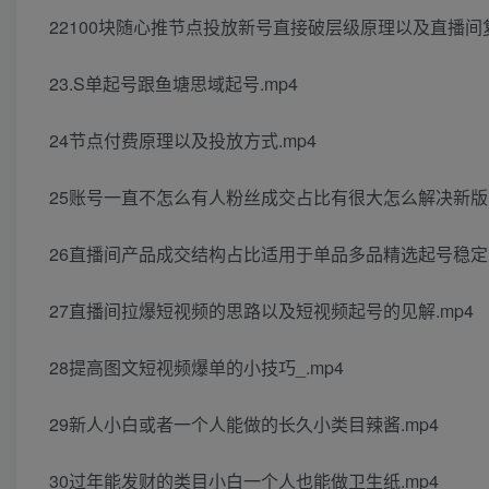
22100块随心推节点投放新号直接破层级原理以及直播间复
23.S单起号跟鱼塘思域起号.mp4
24节点付费原理以及投放方式.mp4
25账号一直不怎么有人粉丝成交占比有很大怎么解决新版.
26直播间产品成交结构占比适用于单品多品精选起号稳定账
27直播间拉爆短视频的思路以及短视频起号的见解.mp4
28提高图文短视频爆单的小技巧_.mp4
29新人小白或者一个人能做的长久小类目辣酱.mp4
30过年能发财的类目小白一个人也能做卫生纸.mp4