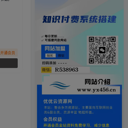
先开通会员