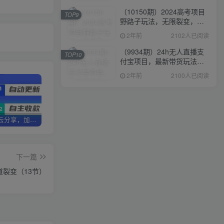
（10150期）2024高考项目
TOP9
野路子玩法，无限裂变，最
高一天1W＋！
2年前
2102人已阅读
（9934期）24h无人直播支
TOP10
付宝项目，最新带货玩法，
纯躺赚实测日入500+
2年前
2100人已阅读
加盟优优云分享，加盟搭建同款知识付费资源网站，实现长期稳定被动收入~
卖项目两年半变现150W+ 学员反馈好评如潮，长期稳定变现，可以一直干到老！
优优云分享【VIP会员专属交流群】
下一篇
裂变（13节）