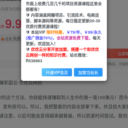
市面上收费几百几千的项目资源课程这里全
部都有！
此内容为付费阅读，请付费后查看
🔰 内容涵盖网赚项目、引流技术、电商运
9.9
营、脚本源码等资源，每日稳定更新20-30
限时特惠
优质付费资源课程！
99
云币
云币
🔰 本站VIP
限时特惠，
￥79/年，￥99/永久
(推广佣金70%)，
全站资源免费下载，
每天
免费
会员
更新，欢迎加入！
🔰
优优云分享开放加盟，搭建一个和优优
立即
云网创一样的知识付费，
站长微信：
R538963
您当前未登录！建议登陆后购买，可保
开通VIP会员
加盟当站长
你的这个方法，你就能快速赚取到人生中的第一笔100美元！而
容，发布就可以。所以，我把整套的内容全部拿下来，并且给大家
请注意，以后可能会变得越来越普遍，所以抓紧时间尝试。我也