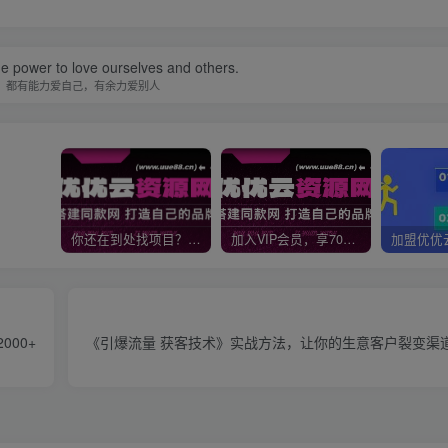
e power to love ourselves and others.
，都有能力爱自己，有余力爱别人
你还在到处找项目？还在当韭菜？我靠网创资源站一个月收入5万+，曾经我也是个失败者。
加入VIP会员，享70%的推广提成，免费学习多种网上创业课程，菜鸟秒变大神！
000+
《引爆流量 获客技术》实战方法，让你的生意客户裂变渠道