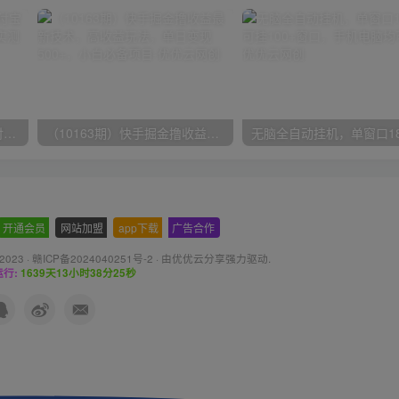
（9934期）24h无人直播支付宝项目，最新带货玩法，纯躺赚实测日入500+
（10163期）快手掘金撸收益最新技术，高收益玩法，单日变现500+，小白必备项目
开通会员
-
网站加盟
-
app下载
-
广告合作
 2023 ·
赣ICP备2024040251号-2
· 由
优优云分享
强力驱动.
行:
1639天13小时38分26秒