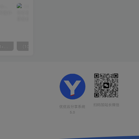
无脑全自动挂机，单窗口18+，可挂100+窗口，手机电脑均可操作
（10041期）拼多多店铺最新高效引流术，轻松引流400+创业粉，精准日变现五位数！
扫码加站长微信
优优云分享系统
5.0