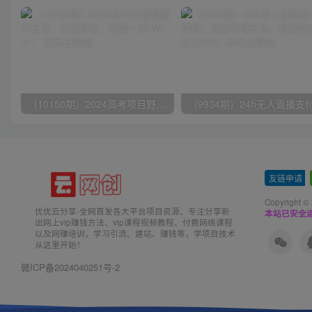
（10150期）2024高考项目野路子玩法，无限裂变，最高一天1W＋！
友链申请
-
Copyright ©
优优云分享-全网首发各大平台项目资源、专注分享新
本站已安全运
出网上vip赚钱方法、vip课程视频教程、付费网络课程
以及网赚培训，学习引流、建站、赚钱等，学项目技术
从这里开始！
赣ICP备2024040251号-2