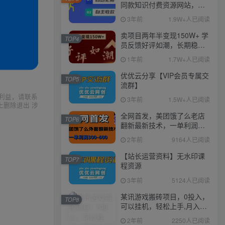
同款知识付费资源网站，实
现长期稳定被动收入~
3年前
1.9W+人已阅读
卖项目两年半变现150W+ 学
TOP4
员反馈好评如潮，长期稳定
变现，可以一直干到老！
1年前
1.7W+人已阅读
优优云分享【VIP会员专属交
TOP5
流群】
利益，请联系
3年前
1.5W+人已阅读
上删除退出 涉
全网首发，美团饿了么老店
TOP6
翻新最新技术，一单利润
300-600
2年前
9164人已阅读
【站长运营资料】无水印课
TOP7
程资源
3年前
5124人已阅读
某讯游戏搬砖项目，0投入，
TOP8
可以挂机，轻松上手,月入
3000+上不封顶
2年前
2250人已阅读