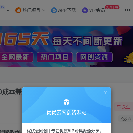
EW
免费下载
热门项目
APP下载
VIP会员
0成本兼职副业
关注
优优云网创资源站
51
优优云网创 | 专注优质VIP网课资源分享，
复制粘贴发帖子，赚老外钱一单50美金，0成本兼职副业