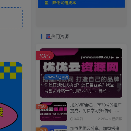
热门资源
TOP1
5.3W+人已阅读
你还在到处找项目？还在当韭菜？我靠
网创资源站一个月收入5万+，曾经...
加入VIP会员，享70%的推广
TOP2
提成，免费学习多种网上创
业课程，菜鸟秒变大神！
3年前
2.2W+人已阅读
加盟优优云分享，加盟搭建
TOP3