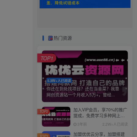
热门资源
TOP1
5.3W+人已阅读
你还在到处找项目？还在当韭菜？我靠
网创资源站一个月收入5万+，曾经...
加入VIP会员，享70%的推广
TOP2
提成，免费学习多种网上创
业课程，菜鸟秒变大神！
3年前
2.2W+人已阅读
加盟优优云分享，加盟搭建
TOP3