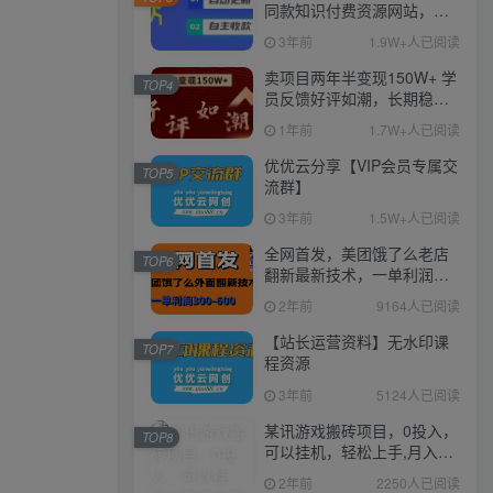
同款知识付费资源网站，实
现长期稳定被动收入~
3年前
1.9W+人已阅读
卖项目两年半变现150W+ 学
TOP4
员反馈好评如潮，长期稳定
变现，可以一直干到老！
1年前
1.7W+人已阅读
优优云分享【VIP会员专属交
TOP5
流群】
3年前
1.5W+人已阅读
全网首发，美团饿了么老店
TOP6
翻新最新技术，一单利润
300-600
2年前
9164人已阅读
【站长运营资料】无水印课
TOP7
程资源
3年前
5124人已阅读
某讯游戏搬砖项目，0投入，
TOP8
可以挂机，轻松上手,月入
3000+上不封顶
2年前
2250人已阅读