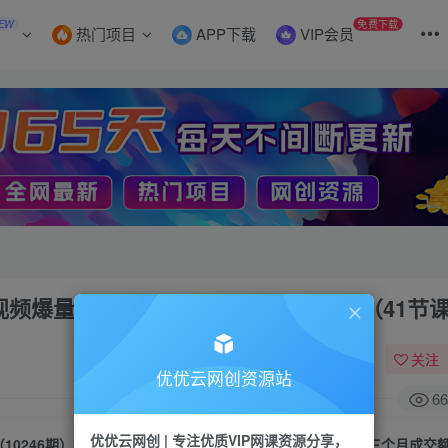
EW
免费下载
热门项目
APP下载
VIP会员
短视频爆量解决方案，三个月成交额千万（41节
关注
优优云网创资源站
66
优优云网创 | 专注优质VIP网课资源分享，