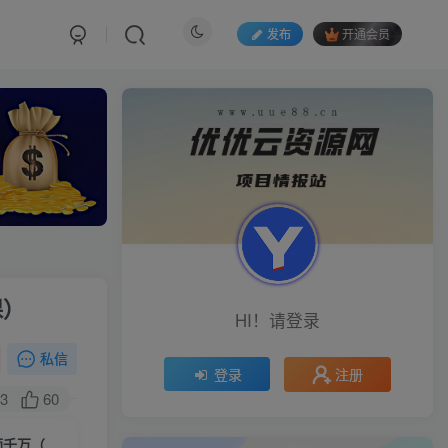
发布
开通会员
课）
HI！请登录
私信
注册
登录
3
60
（10246期）抖音千川短视频实战课：短视频爆量解决方案，三个月成交额千万（41节课）