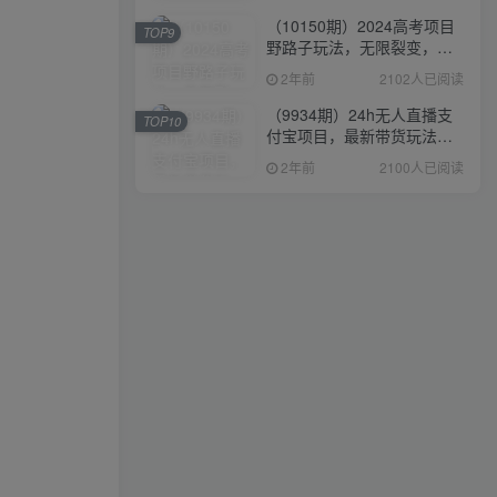
（10150期）2024高考项目
TOP9
野路子玩法，无限裂变，最
高一天1W＋！
2年前
2102人已阅读
（9934期）24h无人直播支
TOP10
付宝项目，最新带货玩法，
纯躺赚实测日入500+
2年前
2100人已阅读