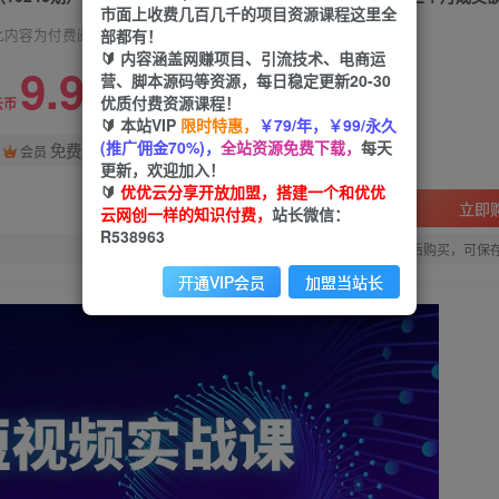
市面上收费几百几千的项目资源课程这里全
部都有！
此内容为付费阅读，请付费后查看
🔰 内容涵盖网赚项目、引流技术、电商运
9.9
营、脚本源码等资源，每日稳定更新20-30
限时特惠
优质付费资源课程！
99
云币
云币
🔰 本站VIP
限时特惠，
￥79/年，￥99/永久
(推广佣金70%)，
全站资源免费下载，
每天
免费
会员
更新，欢迎加入！
🔰
优优云分享开放加盟，搭建一个和优优
立即
云网创一样的知识付费，
站长微信：
R538963
您当前未登录！建议登陆后购买，可保
开通VIP会员
加盟当站长