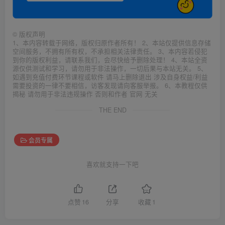
©
版权声明
1、本内容转载于网络，版权归原作者所有！ 2、本站仅提供信息存储
空间服务，不拥有所有权，不承担相关法律责任。 3、本内容若侵犯
到你的版权利益，请联系我们，会尽快给予删除处理！ 4、本站全资
源仅供测试和学习，请勿用于非法操作，一切后果与本站无关。 5、
如遇到充值付费环节课程或软件 请马上删除退出 涉及自身权益/利益
需要投资的一律不要相信，访客发现请向客服举报。 6、本教程仅供
揭秘 请勿用于非法违规操作 否则和作者 官网 无关
THE END
会员专属
喜欢就支持一下吧
点赞
16
分享
收藏
1