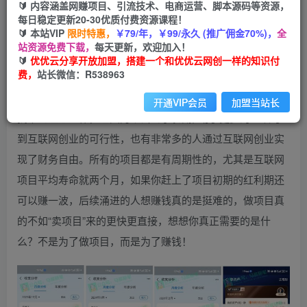
🔰 内容涵盖网赚项目、引流技术、电商运营、脚本源码等资源，
每日稳定更新20-30优质付费资源课程！
🔰 本站VIP
限时特惠，
￥79/年，￥99/永久 (推广佣金70%)，
全
站资源免费下载，
每天更新，欢迎加入！
🔰
优优云分享开放加盟，搭建一个和优优云网创一样的知识付
费，
站长微信：R538963
2024年我通过“卖项目”这一个项目实现了100W＋的净利润，
这几年整体经济不景气，很多大厂都在裁员，越来越多的人
开通VIP会员
加盟当站长
找不到理想工作，也因为“口罩”的缘故推动了更多的人认可
到互联网创业的可行性，也有非常多的人通过互联网创业实
现了财务自由。所有的项目都是有周期性的，尤其是互联网
项目平均寿命就两个月，如果你赶上了项目初期的红利期还
可以赚一波，后续涌进的人想赚钱真的是挺难的，做项目真
的不如“卖项目”来的更快更直接，想想你真正需要的是什
么？不是为了做项目，而是为了赚钱！