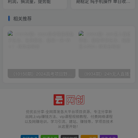
利润，搞流量，提势能
期稳定 纯手机操作 单日收益
3000+ 小白当天上手
相关推荐
（10150期）2024高考项目野路子玩法，无限裂变，最高一天1W＋！
（9
优优云分享-全网首发各大平台项目资源、专注分享新
出网上vip赚钱方法、vip课程视频教程、付费网络课程
以及网赚培训，学习引流、建站、赚钱等，学项目技术
从这里开始！