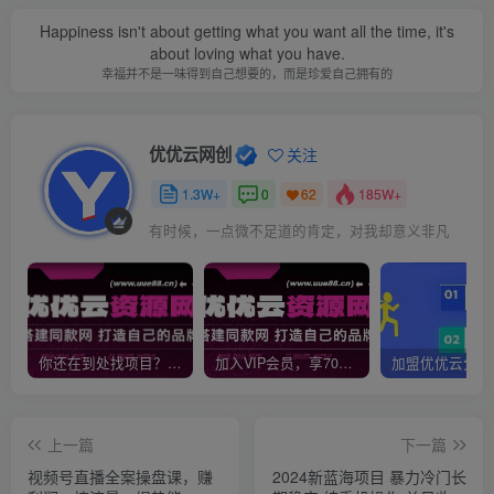
Happiness isn't about getting what you want all the time, it's
about loving what you have.
幸福并不是一味得到自己想要的，而是珍爱自己拥有的
优优云网创
关注
1.3W+
0
185W+
62
有时候，一点微不足道的肯定，对我却意义非凡
你还在到处找项目？还在当韭菜？我靠网创资源站一个月收入5万+，曾经我也是个失败者。
加入VIP会员，享70%的推广提成，免费学习多种网上创业课程，菜鸟秒变大神！
上一篇
下一篇
视频号直播全案操盘课，赚
2024新蓝海项目 暴力冷门长