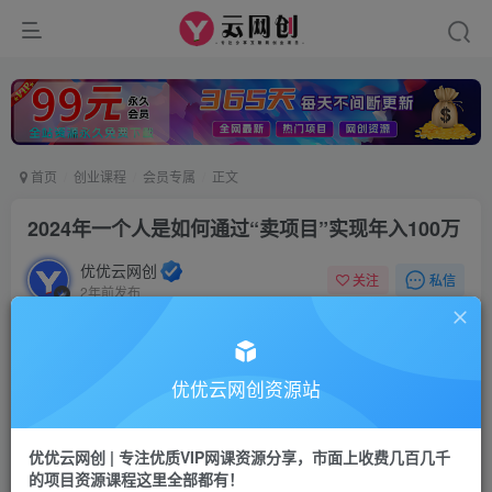
首页
创业课程
会员专属
正文
2024年一个人是如何通过“卖项目”实现年入100万
优优云网创
私信
关注
2年前发布
829
16
优优云网创资源站
优优云网创 | 专注优质VIP网课资源分享，市面上收费几百几千
的项目资源课程这里全部都有！