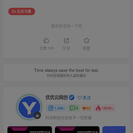
会员专属
喜欢就支持一下吧
点赞
106
分享
收藏
Time always save the best for last.
时间总把最好的人留到最后
优优云网创
关注
1.3W+
0
185W+
62
时间和经历会抚平一切伤痛