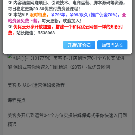
🔰 内容涵盖网赚项目、引流技术、电商运营、脚本源码等资源，
免费
每日稳定更新20-30优质付费资源课程！
会员
🔰 本站VIP
限时特惠，
￥79/年，￥99/永久 (推广佣金70%)，
全
您暂无购买权限，请先开通会员
站资源免费下载，
每天更新，欢迎加入！
🔰
优优云分享开放加盟，搭建一个和优优云网创一样的知识付
开通会员
费，
站长微信：R538963
开通VIP会员
加盟当站长
美客多 从0-1运营保姆级教程
课程亮点
美客多开店到运营0-1全方位实操讲解保姆式带你快速入门到
精通