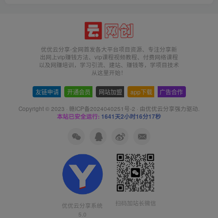
优优云分享-全网首发各大平台项目资源、专注分享新
出网上vip赚钱方法、vip课程视频教程、付费网络课程
以及网赚培训，学习引流、建站、赚钱等，学项目技术
从这里开始！
友链申请
-
开通会员
-
网站加盟
-
app下载
-
广告合作
Copyright © 2023 ·
赣ICP备2024040251号-2
· 由
优优云分享
强力驱动.
本站已安全运行:
1641天2小时16分18秒
扫码加站长微信
优优云分享系统
5.0