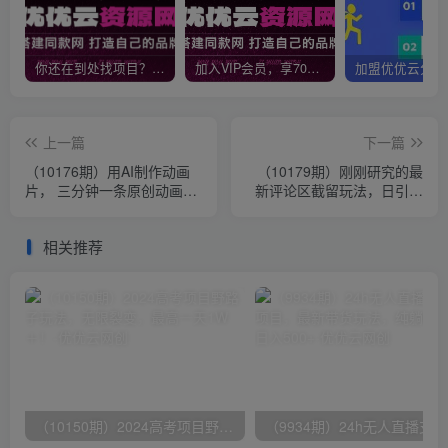
你还在到处找项目？还在当韭菜？我靠网创资源站一个月收入5万+，曾经我也是个失败者。
加入VIP会员，享70%的推广提成，免费学习多种网上创业课程，菜鸟秒变大神！
上一篇
下一篇
（10176期）用AI制作动画
（10179期）刚刚研究的最
片， 三分钟一条原创动画，
新评论区截留玩法，日引流
轻松月入过万
突破300+，颠覆以往垃圾玩
法，比…
相关推荐
（10150期）2024高考项目野路子玩法，无限裂变，最高一天1W＋！
（9