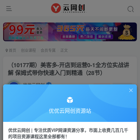
首页
创业课程
会员专属
正文
（10177期）美客多-开店到运营0-1全方位实战讲
解 保姆式带你快速入门到精通（28节）
优优云网创
私信
关注
2年前发布
1592
106
付费阅读
优优云网创资源站
（10177期）美客多-开店到运营0-1全方位实战讲解 保姆式带你快速入门到精通（28节）
此内容为付费阅读，请付费后查看
优优云网创 | 专注优质VIP网课资源分享，市面上收费几百几千
会员专属资源
的项目资源课程这里全部都有！