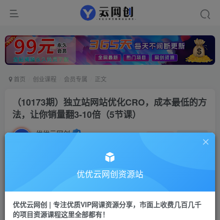
首页
创业课程
会员专属
正文
（10173期）独立站网站优化CRO，成本最低的方
法，让你销量翻3-10倍（5节课）
优优云网创
私信
关注
2年前发布
1108
126
付费阅读
优优云网创资源站
（10173期）独立站网站优化CRO，成本最低的方法，让你销量翻3-10倍（5节课）
此内容为付费阅读，请付费后查看
优优云网创 | 专注优质VIP网课资源分享，市面上收费几百几千
会员专属资源
的项目资源课程这里全部都有！