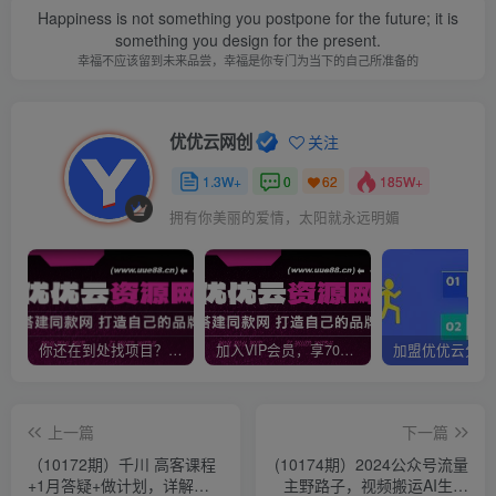
Happiness is not something you postpone for the future; it is
something you design for the present.
幸福不应该留到未来品尝，幸福是你专门为当下的自己所准备的
优优云网创
关注
1.3W+
0
185W+
62
拥有你美丽的爱情，太阳就永远明媚
你还在到处找项目？还在当韭菜？我靠网创资源站一个月收入5万+，曾经我也是个失败者。
加入VIP会员，享70%的推广提成，免费学习多种网上创业课程，菜鸟秒变大神！
上一篇
下一篇
（10172期）千川 高客课程
(10174期）2024公众号流量
+1月答疑+做计划，详解千
主野路子，视频搬运AI生成