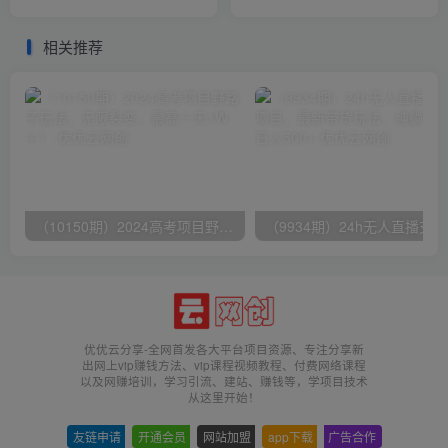
川原理和投放技巧（53节视
，无脑操作几分钟一个原创
频课）
作品…
相关推荐
（10150期）2024高考项目野路子玩法，无限裂变，最高一天1W＋！
（9
优优云分享-全网首发各大平台项目资源、专注分享新
出网上vip赚钱方法、vip课程视频教程、付费网络课程
以及网赚培训，学习引流、建站、赚钱等，学项目技术
从这里开始！
友链申请
-
开通会员
-
网站加盟
-
app下载
-
广告合作