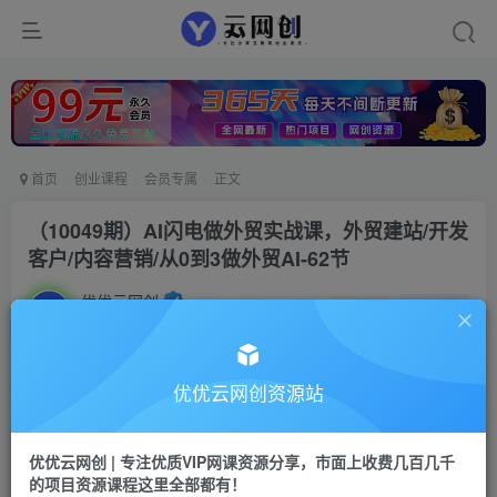
首页
创业课程
会员专属
正文
（10049期）AI闪电做外贸实战课，外贸建站/开发
客户/内容营销/从0到3做外贸AI-62节
优优云网创
私信
关注
2年前发布
903
152
付费阅读
优优云网创资源站
（10049期）AI闪电做外贸实战课，外贸建站/开发客户/内容营销/从0到3做外贸AI-62节
此内容为付费阅读，请付费后查看
优优云网创 | 专注优质VIP网课资源分享，市面上收费几百几千
会员专属资源
的项目资源课程这里全部都有！