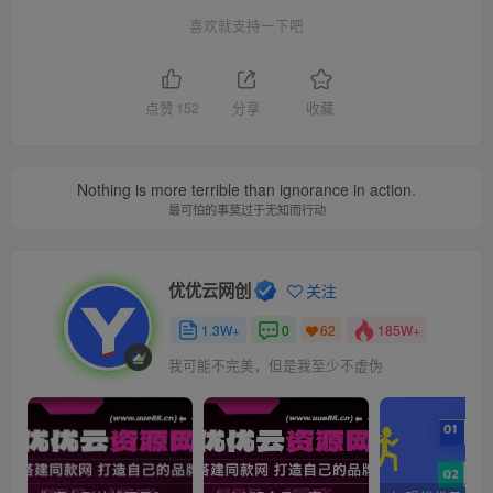
喜欢就支持一下吧
点赞
152
分享
收藏
Nothing is more terrible than ignorance in action.
最可怕的事莫过于无知而行动
优优云网创
关注
1.3W+
0
185W+
62
我可能不完美，但是我至少不虚伪