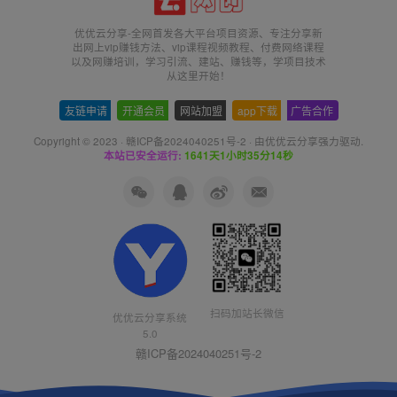
优优云分享-全网首发各大平台项目资源、专注分享新
出网上vip赚钱方法、vip课程视频教程、付费网络课程
以及网赚培训，学习引流、建站、赚钱等，学项目技术
从这里开始！
友链申请
-
开通会员
-
网站加盟
-
app下载
-
广告合作
Copyright © 2023 ·
赣ICP备2024040251号-2
· 由
优优云分享
强力驱动.
本站已安全运行:
1641天1小时35分14秒
扫码加站长微信
优优云分享系统
5.0
赣ICP备2024040251号-2