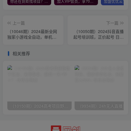
你还在到处找项目？还在当韭菜？我靠网创资源站一个月收入5万+，曾经我也是个失败者。
加入VIP会员，享70%的推广提成，免费学习多种网上创业课程，菜鸟秒变大神！
上一篇
下一篇
（10046期）2024最新全网
（10050期）2024抖音直播
独家小游戏全自动，单机
起号培训班，正价起号 日不
40~60,稳定躺赚，小白都能
落直播间起号 自然流起号
月入过万
等-33节
相关推荐
（10150期）2024高考项目野路子玩法，无限裂变，最高一天1W＋！
（9