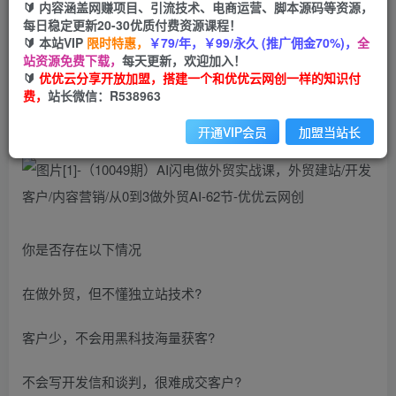
🔰 内容涵盖网赚项目、引流技术、电商运营、脚本源码等资源，
免费
每日稳定更新20-30优质付费资源课程！
会员
🔰 本站VIP
限时特惠，
￥79/年，￥99/永久 (推广佣金70%)，
全
您暂无购买权限，请先开通会员
站资源免费下载，
每天更新，欢迎加入！
🔰
优优云分享开放加盟，搭建一个和优优云网创一样的知识付
开通会员
费，
站长微信：R538963
开通VIP会员
加盟当站长
你是否存在以下情况
在做外贸，但不懂独立站技术?
客户少，不会用黑科技海量获客?
不会写开发信和谈判，很难成交客户?