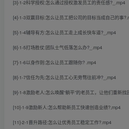
[3]-1-2科学授权:怎么通过授权激发员工的责任感?_.mp4
[4]-1-3双赢目标:怎么让员工把公司的目标当成自己的事?.
[5]-1-4辅导有方:怎么让员工走上成长快车道?_,mp4
[6]-1-5打场胜仗:团队士气低落怎么办?_.mp4
[7]-1-6以身作则:怎么让员工跟随你? .mp4
[8]-1-7信任为先:怎么让员工心无旁骛往前冲?_,mp4
[9]-1-8激励老人:怎么唤醒“躺平”的老员工，让他们重新找回
[10]-1-9激励新人:怎么帮助新员工快速创造业绩?,mp4
[11]-2-1晋升路径:怎么让优秀员工稳定工作?.mp4