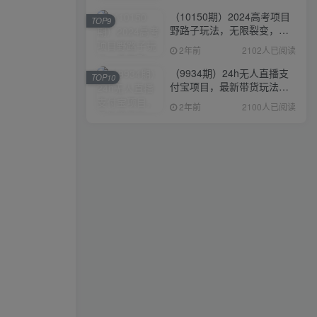
（10150期）2024高考项目
TOP9
野路子玩法，无限裂变，最
高一天1W＋！
2年前
2102人已阅读
（9934期）24h无人直播支
TOP10
付宝项目，最新带货玩法，
纯躺赚实测日入500+
2年前
2100人已阅读