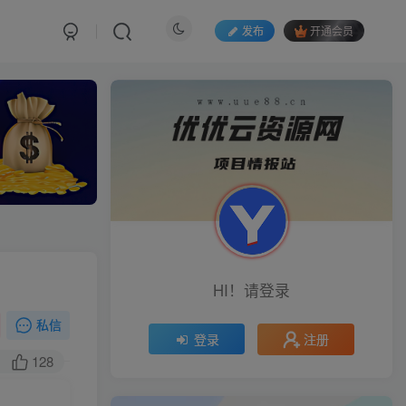
发布
开通会员
HI！请登录
私信
注册
登录
128