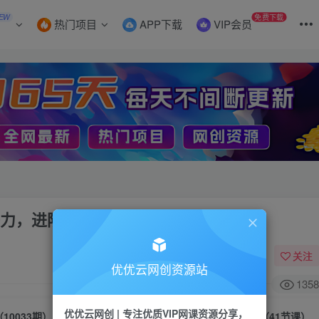
EW
免费下载
热门项目
APP下载
VIP会员
场竞争力，进阶管理高手（41节课）
关注
优优云网创资源站
1358
优优云网创 | 专注优质VIP网课资源分享，
（10033期）团队激励 36计-Get 职场竞争力，进阶管理高手（41节课）