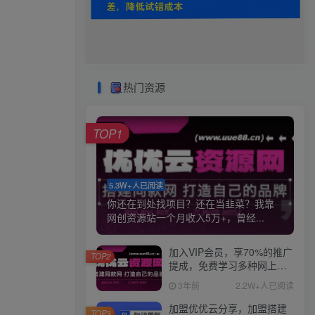
热门资源
TOP1
5.3W+人已阅读
你还在到处找项目？还在当韭菜？我靠
网创资源站一个月收入5万+，曾经...
加入VIP会员，享70%的推广
TOP2
提成，免费学习多种网上创
业课程，菜鸟秒变大神！
3年前
2.2W+人已阅读
加盟优优云分享，加盟搭建
TOP3