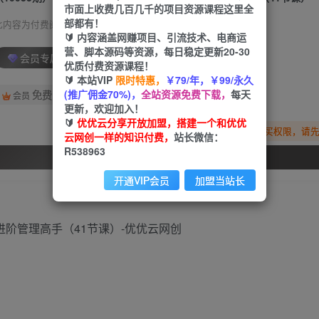
市面上收费几百几千的项目资源课程这里全
部都有！
此内容为付费阅读，请付费后查看
🔰 内容涵盖网赚项目、引流技术、电商运
营、脚本源码等资源，每日稳定更新20-30
会员专属资源
优质付费资源课程！
🔰 本站VIP
限时特惠，
￥79/年，￥99/永久
(推广佣金70%)，
全站资源免费下载，
每天
免费
会员
更新，欢迎加入！
🔰
优优云分享开放加盟，搭建一个和优优
您暂无购买权限，请
云网创一样的知识付费，
站长微信：
R538963
开通会员
开通VIP会员
加盟当站长