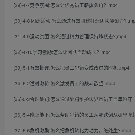
[29]-4-7竞争氛围:怎么让优秀员工嶄露头角? .mp4
[30]-4-8 团建活动:怎么通过有效团建打造团队凝聚力? .mp
[31]-4-9运动氛围:怎么通过精力管理保持峰状态?,mp4
[32]-4-10学习激励:怎么让团队自动成长? .mp4
[33]-5-1有效批评:怎么把员工犯错变成改进的时机 .mp4
[34]-5-2适时激将:怎么激发员工的战斗欲望 .mp4
[35]-5-3合理处罚:怎么通过处罚维护边界且员工自卑遵守 ,
[36]-5-4能上能下:怎么帮助犯错的员工从哪跌倒从哪里爬起
[37]-5-5危机激励:怎么把危机转化为动力，绝处生?.mp4