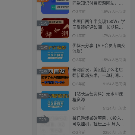
同款知识付费资源网站，实
现长期稳定被动收入~
3年前
1.9W+人已阅读
卖项目两年半变现150W+ 学
TOP4
员反馈好评如潮，长期稳定
变现，可以一直干到老！
1年前
1.7W+人已阅读
优优云分享【VIP会员专属交
TOP5
流群】
3年前
1.5W+人已阅读
全网首发，美团饿了么老店
TOP6
翻新最新技术，一单利润
300-600
2年前
9164人已阅读
【站长运营资料】无水印课
TOP7
程资源
3年前
5124人已阅读
某讯游戏搬砖项目，0投入，
TOP8
可以挂机，轻松上手,月入
3000+上不封顶
2年前
2250人已阅读