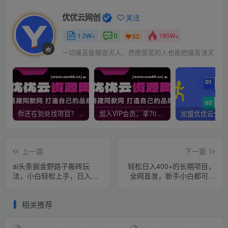
优优云网创
关注
1.3W+
0
185W+
62
一切痛苦能够毁灭人，然而受苦的人也能把痛苦消灭
你还在到处找项目？还在当韭菜？我靠网创资源站一个月收入5万+，曾经我也是个失败者。
加入VIP会员，享70%的推广提成，免费学习多种网上创业课程，菜鸟秒变大神！
上一篇
下一篇
ai头条掘金野路子搬砖玩
轻松日入400+的长期项目，
法，小白轻松上手，日入
全网首发，新手小白都可月
300+
入过万！
相关推荐