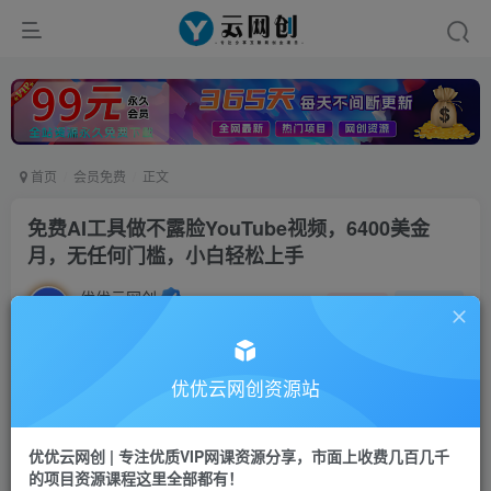
首页
会员免费
正文
免费AI工具做不露脸YouTube视频，6400美金
月，无任何门槛，小白轻松上手
优优云网创
私信
关注
2年前发布
1408
139
付费阅读
优优云网创资源站
免费AI工具做不露脸YouTube视频，6400美金月，无任何门槛，小白轻松上手
此内容为付费阅读，请付费后查看
优优云网创 | 专注优质VIP网课资源分享，市面上收费几百几千
9.9
的项目资源课程这里全部都有！