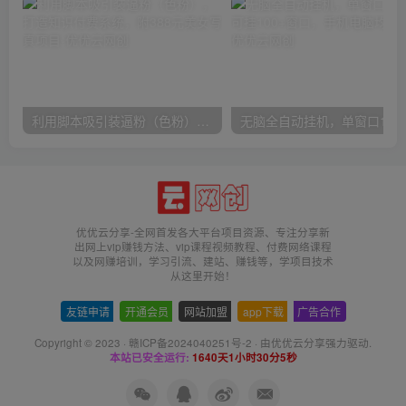
利用脚本吸引装逼粉（色粉），打造知识付费系统，附388元美女写真项目
无脑全自动挂机，单窗口
优优云分享-全网首发各大平台项目资源、专注分享新
出网上vip赚钱方法、vip课程视频教程、付费网络课程
以及网赚培训，学习引流、建站、赚钱等，学项目技术
从这里开始！
友链申请
-
开通会员
-
网站加盟
-
app下载
-
广告合作
Copyright © 2023 ·
赣ICP备2024040251号-2
· 由
优优云分享
强力驱动.
本站已安全运行:
1640天1小时30分5秒