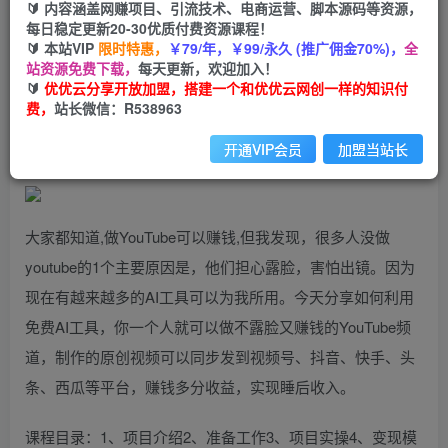
99
云币
云币
🔰 内容涵盖网赚项目、引流技术、电商运营、脚本源码等资源，
每日稳定更新20-30优质付费资源课程！
免费
会员
🔰 本站VIP
限时特惠，
￥79/年，￥99/永久 (推广佣金70%)，
全
站资源免费下载，
每天更新，欢迎加入！
立即购买
🔰
优优云分享开放加盟，搭建一个和优优云网创一样的知识付
费，
站长微信：R538963
您当前未登录！建议登陆后购买，可保存购买订单
开通VIP会员
加盟当站长
大家都知道,做YouTube可以赚钱,但我发现，很多人没做
youtube的1个主要原因是，他们担心露脸，害怕出镜。因为
现在有越来越多的AI工具可以为我所用。今天分享如何利用
免费AI工具，你一个人就可以做不露脸又赚钱的YouTube频
道，制作的原创视频可以同步发到视频号、抖音、快手、头
条、西瓜等平台，赚钱多分收益，实现睡后收入。
课程目录：1、项目介绍2、准备工作3、项目实操4、变现模