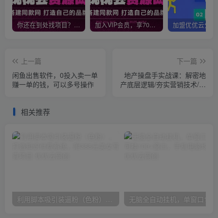
你还在到处找项目？还在当韭菜？我靠网创资源站一个月收入5万+，曾经我也是个失败者。
加入VIP会员，享70%的推广提成，免费学习多种网上创业课程，菜鸟秒变大神！
上一篇
下一篇
闲鱼出售软件，0投入卖一单
地产操盘手实战课：解密地
赚一单的钱，可以多号操作
产底层逻辑/夯实营销技术/提
升职场价值（24节）
相关推荐
利用脚本吸引装逼粉（色粉），打造知识付费系统，附388元美女写真项目
无脑全自动挂机，单窗口