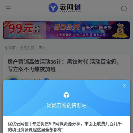
首页
会员免费
正文
房产营销高效活动36计：黑铁时代 活动百宝箱，
写方案不再熬夜加班
优优云网创
私信
关注
2年前发布
1208
64
付费阅读
优优云网创资源站
房产营销高效活动36计：黑铁时代 活动百宝箱，写方案不再熬夜加班
此内容为付费阅读，请付费后查看
优优云网创 | 专注优质VIP网课资源分享，市面上收费几百几千
9.9
的项目资源课程这里全部都有！