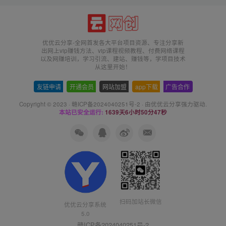
优优云分享-全网首发各大平台项目资源、专注分享新
出网上vip赚钱方法、vip课程视频教程、付费网络课程
以及网赚培训，学习引流、建站、赚钱等，学项目技术
从这里开始！
友链申请
-
开通会员
-
网站加盟
-
app下载
-
广告合作
Copyright © 2023 ·
赣ICP备2024040251号-2
· 由
优优云分享
强力驱动.
本站已安全运行:
1639天6小时50分47秒
扫码加站长微信
优优云分享系统
5.0
赣ICP备2024040251号-2