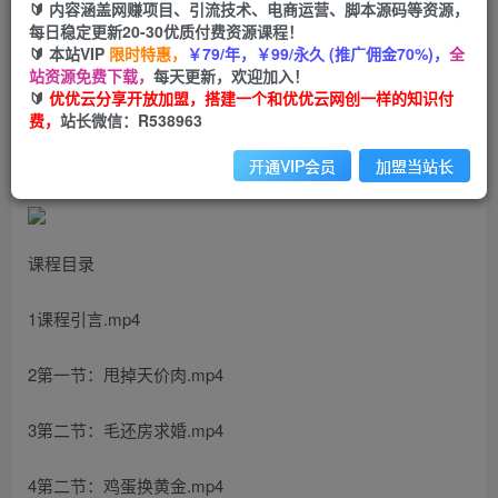
99
云币
云币
🔰 内容涵盖网赚项目、引流技术、电商运营、脚本源码等资源，
每日稳定更新20-30优质付费资源课程！
免费
会员
🔰 本站VIP
限时特惠，
￥79/年，￥99/永久 (推广佣金70%)，
全
站资源免费下载，
每天更新，欢迎加入！
立即购买
🔰
优优云分享开放加盟，搭建一个和优优云网创一样的知识付
费，
站长微信：R538963
您当前未登录！建议登陆后购买，可保存购买订单
开通VIP会员
加盟当站长
课程目录
1课程引言.mp4
2第一节：甩掉天价肉.mp4
3第二节：毛还房求婚.mp4
4第二节：鸡蛋换黄金.mp4