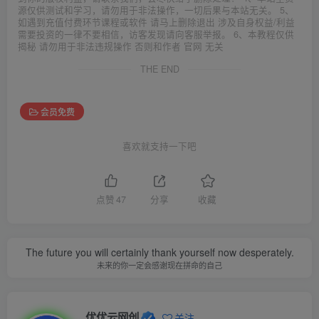
源仅供测试和学习，请勿用于非法操作，一切后果与本站无关。 5、
如遇到充值付费环节课程或软件 请马上删除退出 涉及自身权益/利益
需要投资的一律不要相信，访客发现请向客服举报。 6、本教程仅供
揭秘 请勿用于非法违规操作 否则和作者 官网 无关
THE END
会员免费
喜欢就支持一下吧
点赞
47
分享
收藏
The future you will certainly thank yourself now desperately.
未来的你一定会感谢现在拼命的自己
优优云网创
关注