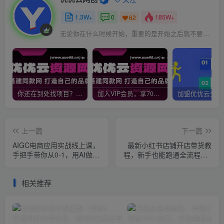
1.3W+
0
185W+
62
无论你在什么时候开始，重要的是开始之后就不要停止
你还在到处找项目？还在当韭菜？我靠网创资源站一个月收入5万+，曾经我也是个失败者。
加入VIP会员，享70%的推广提成，免费学习多种网上创业课程，菜鸟秒变大神！
上一篇
下一篇
AIGC电商应用实战线上课，
最新小红书店铺开店带货教
手把手带你从0-1，用AI做电
程，新手也能跑通全流程（6
商（更新39节课）
节课+爆款公式）
相关推荐