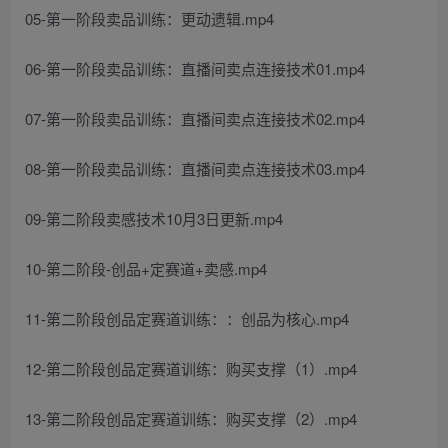
05-第一阶段卖品训练：更动遗辑.mp4
06-第一阶段卖品训练：直播间卖点连接技术01.mp4
07-第一阶段卖品训练：直播间卖点连接技术02.mp4
08-第一阶段卖品训练：直播间卖点连接技术03.mp4
09-第二阶段卖感技术10月3日更新.mp4
10-第二阶段-创品+定赛道+卖感.mp4
11-第二阶段创品定赛道训练：：创品为核心.mp4
12-第二阶段创品定赛道训练：购买支撑（1）.mp4
13-第二阶段创品定赛道训练：购买支撑（2）.mp4