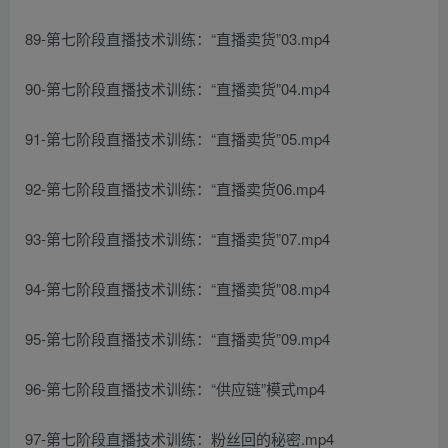
89-第七阶段直播技术训练：“直播卖货”03.mp4
90-第七阶段直播技术训练：“直播卖货”04.mp4
91-第七阶段直播技术训练：“直播卖货”05.mp4
92-第七阶段直播技术训练：“直播卖货06.mp4
93-第七阶段直播技术训练：“直播卖货”07.mp4
94-第七阶段直播技术训练：“直播卖货”08.mp4
95-第七阶段直播技术训练：“直播卖货”09.mp4
96-第七阶段直播技术训练：“供应链”模式mp4
97-第七阶段直播技术训练：粉丝回的秘密.mp4