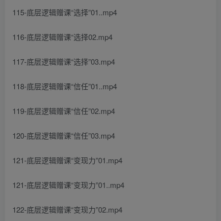
115-底层逻辑赠课“选择”01..mp4
116-底层逻辑赠课“选择02.mp4
117-底层逻辑赠课“选择”03.mp4
118-底层逻辑赠课“信任”01..mp4
119-底层逻辑赠课“信任”02.mp4
120-底层逻辑赠课“信任”03.mp4
121-底层逻辑赠课“变现力”01.mp4
121-底层逻辑赠课“变现力”01..mp4
122-底层逻辑赠课“变现力”02.mp4