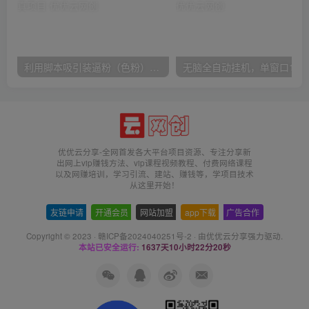
利用脚本吸引装逼粉（色粉），打造知识付费系统，附388元美女写真项目
无脑全自动挂机，单窗口
优优云分享-全网首发各大平台项目资源、专注分享新
出网上vip赚钱方法、vip课程视频教程、付费网络课程
以及网赚培训，学习引流、建站、赚钱等，学项目技术
从这里开始！
友链申请
-
开通会员
-
网站加盟
-
app下载
-
广告合作
Copyright © 2023 ·
赣ICP备2024040251号-2
· 由
优优云分享
强力驱动.
本站已安全运行:
1637天10小时22分21秒