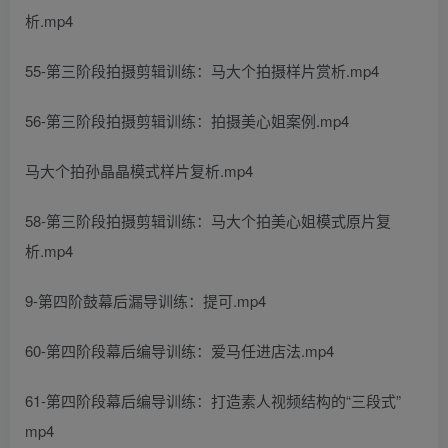
析.mp4
55-第三阶段拍摄剪辑训练：马大个拍摄样片赏析.mp4
56-第三阶段拍摄剪辑训练：拍摄美心姐案例.mp4
马大个拍孙晶晶模式样片复析.mp4
58-第三阶段拍摄剪辑训练：马大个拍美心姐模式原片复
析.mp4
9-第四阶鼓幕后漏导训练：提可.mp4
60-第四阶段幕后编导训练：爱马任进店法.mp4
61-第四阶段幕后编导训练：打造素人视频结构的“三段式”
mp4