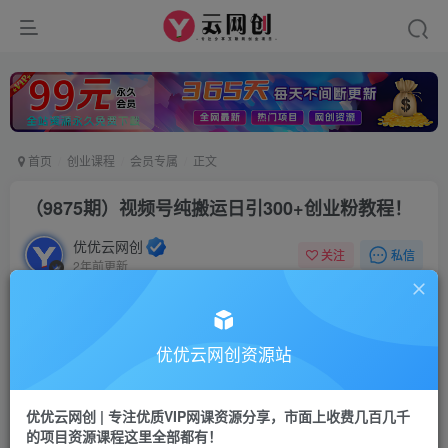
首页
创业课程
会员专属
正文
（9875期）视频号纯搬运日引300+创业粉教程！
优优云网创
私信
关注
2年前更新
1814
40
付费阅读
（9875期）视频号纯搬运日引300+创业粉教程！
优优云网创资源站
此内容为付费阅读，请付费后查看
会员专属资源
优优云网创 | 专注优质VIP网课资源分享，市面上收费几百几千
的项目资源课程这里全部都有！