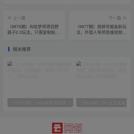
上一篇
下一篇
（9876期）AI绘梦师项目野
（9877期）视频号掘金新玩
路子2.0玩法，只需复制粘
法，外国人导师思维视频制
贴，一键生成，单日收益
作，流量爆炸，0其础快速起
500+，新…
号，…
相关推荐
（10150期）2024高考项目野路子玩法，无限裂变，最高一天1W＋！
（9