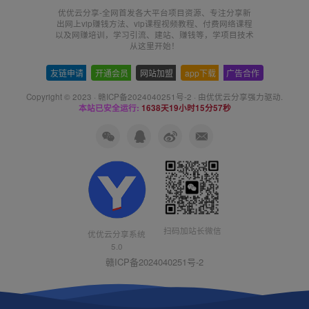
优优云分享-全网首发各大平台项目资源、专注分享新
出网上vip赚钱方法、vip课程视频教程、付费网络课程
以及网赚培训，学习引流、建站、赚钱等，学项目技术
从这里开始！
友链申请
-
开通会员
-
网站加盟
-
app下载
-
广告合作
Copyright © 2023 ·
赣ICP备2024040251号-2
· 由
优优云分享
强力驱动.
本站已安全运行:
1638天19小时15分58秒
扫码加站长微信
优优云分享系统
5.0
赣ICP备2024040251号-2