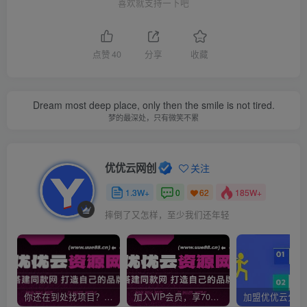
喜欢就支持一下吧
点赞
40
分享
收藏
Dream most deep place, only then the smile is not tired.
梦的最深处，只有微笑不累
优优云网创
关注
1.3W+
0
185W+
62
摔倒了又怎样，至少我们还年轻
你还在到处找项目？还在当韭菜？我靠网创资源站一个月收入5万+，曾经我也是个失败者。
加入VIP会员，享70%的推广提成，免费学习多种网上创业课程，菜鸟秒变大神！