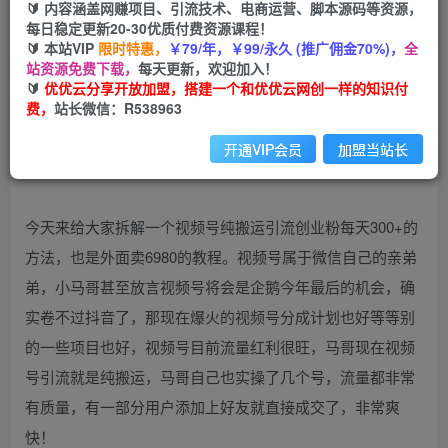
免费
会员
🔰 内容涵盖网赚项目、引流技术、电商运营、脚本源码等资源，
每日稳定更新20-30优质付费资源课程！
您暂无购买权限，请先开通会员
🔰 本站VIP
限时特惠，
￥79/年，￥99/永久 (推广佣金70%)，
全
站资源免费下载，
每天更新，欢迎加入！
开通会员
🔰
优优云分享开放加盟，搭建一个和优优云网创一样的知识付
费，
站长微信：R538963
开通VIP会员
加盟当站长
今天来给大家拆解一个视频号纯搬运引流创业粉每天300+的
方法，也是外面卖6980的教程。视频号属于微信自己的亲弟
弟，小马哥甚至放言视频号将会是企鹅今年最后的机会，确
实卷不过抖音了，那现在爆火的视频号分成计划也好等等别
的一些项目也好，视频号目前流量红利很旺，马哥现在视频
号引流就是纯搬运，马哥自己也实操了几个号，流量都非常
有质量，有一部分用户添加上好友就直接成交了，非常爽
快！